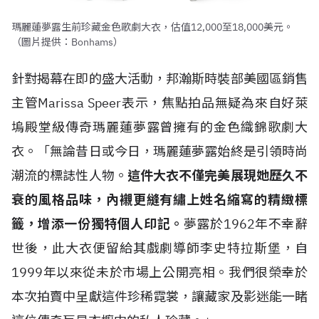
瑪麗蓮夢露生前珍藏金色歌劇大衣，估值12,000至18,000美元。
（圖片提供：Bonhams）
針對揭幕在即的盛大活動，邦瀚斯時裝部美國區銷售
主管Marissa Speer表示，焦點拍品無疑為來自好萊
塢殿堂級傳奇瑪麗蓮夢露曾擁有的金色織錦歌劇大
衣。「無論昔日或今日，瑪麗蓮夢露始終是引領時尚
潮流的標誌性人物。
這件大衣不僅完美展現她歷久不
衰的風格品味，內襯更縫有繡上姓名縮寫的精緻標
籤，增添一份獨特個人印記。
夢露於1962年不幸辭
世後，此大衣便留給其戲劇導師李史特拉斯堡，自
1999年以來從未於市場上公開亮相。我們很榮幸於
本次拍賣中呈獻這件珍稀霓裳，讓藏家及影迷能一睹