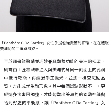
「Panthère C De Cartier」女性手提包從掀蓋到扣環，在在體現
美洲豹的曲線與風姿。
至於那畫龍點睛並巧妙兼具翻蓋功能的美洲豹扣環，
則需由工匠將琺瑯注入與美洲豹身同一刻面上的孔洞
中進行乾燥，再經過手工拋光，並逐一檢查斑點品
質，方能成就生動形象。其中每個斑點形狀不一，更
經過多次來回調整，才能勾勒出美洲豹的靈動神韻與
恰到好處的平衡感，讓「Panthère C De Cartier」女