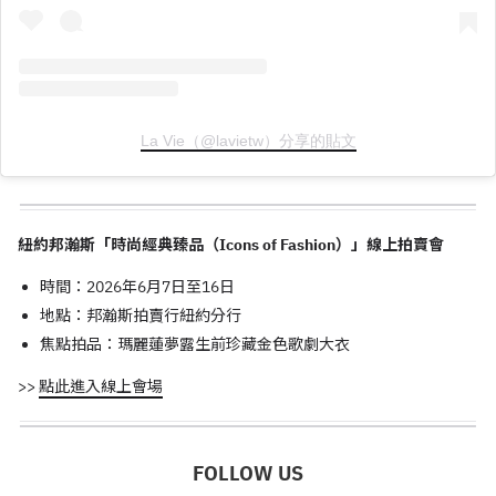
La Vie（@lavietw）分享的貼文
紐約邦瀚斯「時尚經典臻品（Icons of Fashion）」線上拍賣會
時間：2026年6月7日至16日
地點：邦瀚斯拍賣行紐約分行
焦點拍品：瑪麗蓮夢露生前珍藏金色歌劇大衣
>>
點此進入線上會場
FOLLOW US