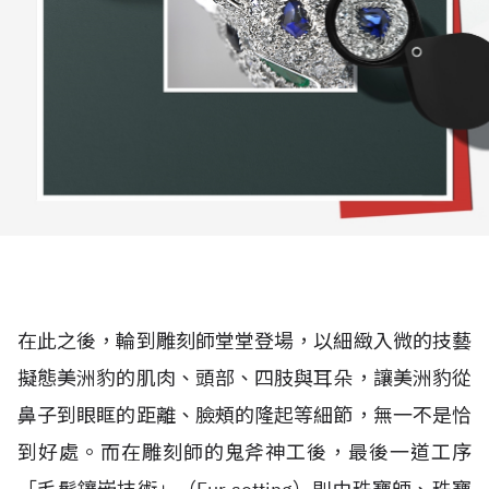
在此之後，輪到雕刻師堂堂登場，以細緻入微的技藝
擬態美洲豹的肌肉、頭部、四肢與耳朵，讓美洲豹從
鼻子到眼眶的距離、臉頰的隆起等細節，無一不是恰
到好處。而在雕刻師的鬼斧神工後，最後一道工序