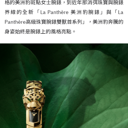
格的美洲豹斑點女士腕錶，到近年那消弭珠寶與腕錶
界線的全新「La Panthère 美洲豹腕錶」與「La
Panthère高級珠寶腕錶雙獸首系列」，美洲豹奔騰的
身姿始終是腕錶上的風格亮點。