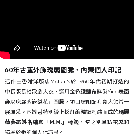
60年古董外飾瑰麗圖騰，內藏個人印記
這件由香港洋服店Mohan's於1960年代初期打造的
中長版長袖歌劇大衣，選用
金色織錦布料
製作，表面
飾以瑰麗的嵌織花卉圖騰，領口處則配有寬大領片一
展風采。內襯甚特別縫上採紅線精緻刺繡而成的
瑪麗
蓮夢露姓名縮寫「M.M.」標籤
，使之別具私密感和
獨屬於她的個人化巧思。