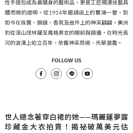
性手提包成為最隨身的藝術品，更是工匠精湛技藝具
體而微的證明。從1914年邀請函上的驚鴻一瞥，到
如今在珠寶、腕錶、香氛及皮件上的神采翩翩，美洲
豹從深山茂林躍至風格男女的眼前與頸邊，在時光長
河的波濤上屹立百年，依舊神采昂揚、光華瀲灩。
FOLLOW US
世人總念著穿白裙的她——瑪麗蓮夢露
珍藏金大衣拍賣！揭祕破萬美元估