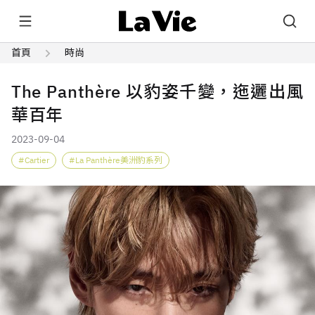
首頁
時尚
The Panthère 以豹姿千變，迤邐出風
華百年
2023-09-04
Cartier
La Panthère美洲豹系列