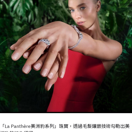
「La Panthère美洲豹系列」珠寶，透過毛髮鑲嵌技術勾勒出美