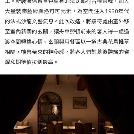
工。新裝潢保留香色原有的法式鄉村古樸靈魂，加入
大量裝飾藝術與洛可可元素，為空間注入
1930
年代
的法式沙龍文藝氣息。此次改造，將接待處由室外移
至室內新闢的玄關，讓舟車勞頓前來的客人得一處過
渡空間轉換心情。玄關與用餐區以一道古典花鳥帷幕
相隔，帷幕帶來的神秘感，將客人們對幕後體驗的雀
躍和期待值拉到最高。