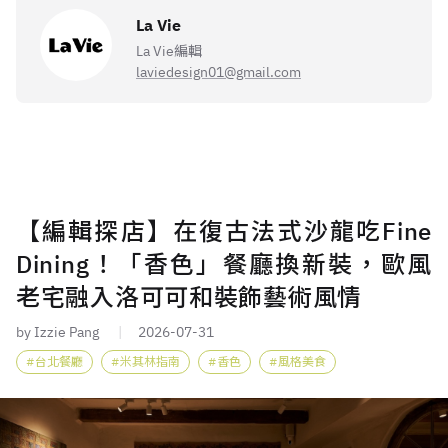
La Vie
La Vie編輯
laviedesign01@gmail.com
【編輯探店】在復古法式沙龍吃Fine
Dining！「香色」餐廳換新裝，歐風
老宅融入洛可可和裝飾藝術風情
by Izzie Pang
2026-07-31
台北餐廳
米其林指南
香色
風格美食