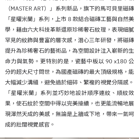
（MASTER ART）」系列新品，旗下的馬可貝里磁磚
「星曜米蘭」系列，上市 8 款結合磁磚工藝與自然美
學，藉由六大科技革新還原珍稀奢石紋理，表現細膩
罕見的紋飾與豐富的層次感，潛心三年研發，將磁磚
提升為珍稀奢石的藝術品，為空間設計注入嶄新的生
命力與氣勢。更特別的是，瓷藝中板以 90 x180 公
分的超大尺寸問世，為國產磁磚的最大頂級規格，能
大幅減少溝縫，避免過於細碎、繁複的視覺分隔感。
「星曜米蘭」系列並巧妙地設計順序連紋、順紋效
果，使石紋於空間中得以完美接續，也更能流暢地展
現渾然天成的美感，無論是上牆或下地，帶來一氣呵
成的壯闊視覺感官。