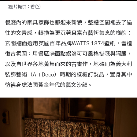
（圖片提供：香色）
餐廳內的家具家飾也都迎來新貌，整體空間褪去了過
往的文青感，轉換為更沉著且富有藝術氣息的樣貌：
玄關牆面選用英國百年品牌
WATTS 1874
壁紙，營造
復古氛圍；用餐區牆面點綴洛可可風格掛毯與隔簾，
以及自世界各地蒐集而來的古畫作，地磚則為義大利
裝飾藝術（
Art Deco
）時期的樣板訂製品，
置身其中
彷彿身處法國黃金年代的藝文沙龍。