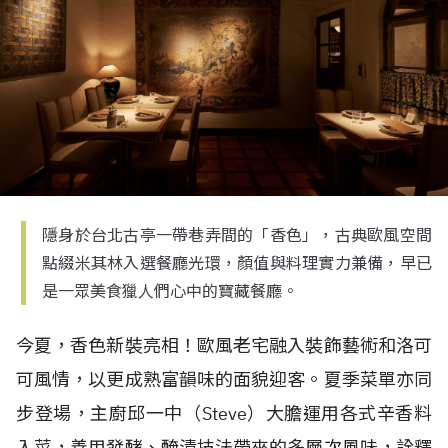
隱身於台北古亭一帶巷弄間的「香色」，古典歐風空間
點綴米其林入選餐廳光環，顏值與料理實力兼備，早已
是一眾美食獵人們心中的寶藏餐廳。
今夏，香色新裝亮相！歐風老宅融入裝飾藝術和洛可
可風情，以更成熟富韻味的面貌迎客。夏季菜單亦同
步登場，主廚邱一中（
Steve
）大膽運用各式辛香料
入菜，善用發酵、醃漬技法帶來的多層次風味，詮釋