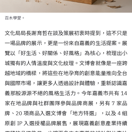
百木學堂。
文化局局長謝育哲在談及策展初衷時提到，這不只是
一場品牌的展示，更是一份來自嘉義的生活提案。展
覽以「好生活、好關係、好風格」為核心，梳理出小
城獨有的人情溫度與文化紋理。文博會就像是一座跨
越地域的橋樑，將這些在地孕育的創意能量推向全台
與國際市場，讓更多人透過設計與體驗，重新認識嘉
義那股源源不絕的風格生活力。今年嘉義市共有
14
家在地品牌與社群團隊參與品牌商展，另有
7
家品
牌、
20
項商品入選文博會「地方特選」，以及
4
組
原創
IP
入選授權品牌展售，展現嘉義創意產業持續