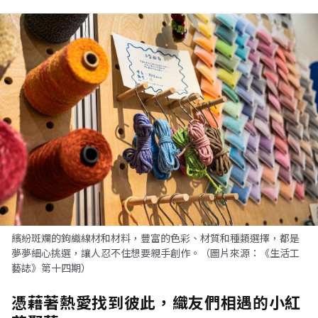
繽紛斑斕的鉤織線材和材料，豐富的色彩、材質和種類選擇，都是
夢夢細心挑選，讓人忍不住想要親手創作。（圖片來源：《生活工
藝誌》第十四期）
憑藉著熱愛找到彼此，織友們相遇的小紅