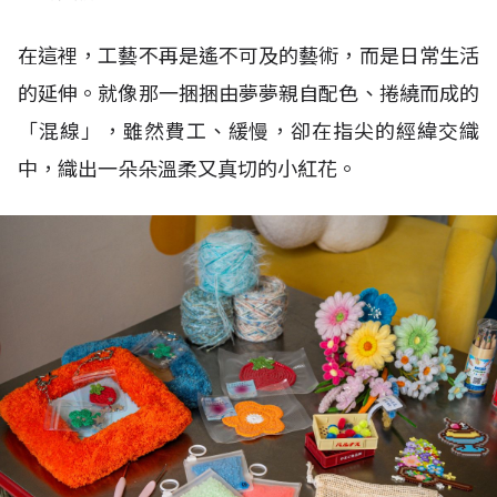
在這裡，工藝不再是遙不可及的藝術，而是日常生活
的延伸。就像那一捆捆由夢夢親自配色、捲繞而成的
「混線」，雖然費工、緩慢，卻在指尖的經緯交織
中，織出一朵朵溫柔又真切的小紅花。