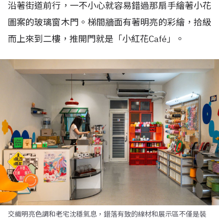
沿著街道前行，一不小心就容易錯過那扇手繪著小花
圖案的玻璃窗木門。梯間牆面有著明亮的彩繪，拾級
而上來到二樓，推開門就是「小紅花Café」。
交織明亮色調和老宅沈穩氣息，錯落有致的線材和展示區不僅是裝