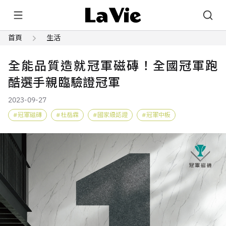
首頁
生活
全能品質造就冠軍磁磚！全國冠軍跑
酷選手親臨驗證冠軍
2023-09-27
冠軍磁磚
杜岳霖
國家級認證
冠軍中板