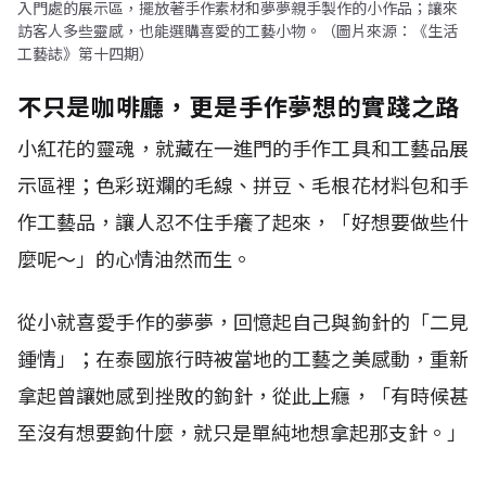
入門處的展示區，擺放著手作素材和夢夢親手製作的小作品；讓來
訪客人多些靈感，也能選購喜愛的工藝小物。（圖片來源：《生活
工藝誌》第十四期）
不只是咖啡廳，更是手作夢想的實踐之路
小紅花的靈魂，就藏在一進門的手作工具和工藝品展
示區裡；色彩斑斕的毛線、拼豆、毛根花材料包和手
作工藝品，讓人忍不住手癢了起來，「好想要做些什
麼呢～」的心情油然而生。
從小就喜愛手作的夢夢，回憶起自己與鉤針的「二見
鍾情」；在泰國旅行時被當地的工藝之美感動，重新
拿起曾讓她感到挫敗的鉤針，從此上癮，「有時候甚
至沒有想要鉤什麼，就只是單純地想拿起那支針。」