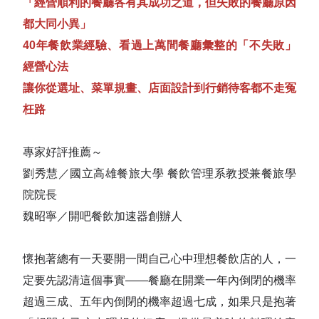
「經營順利的餐廳各有其成功之道，但失敗的餐廳原因
都大同小異」
40年餐飲業經驗、看過上萬間餐廳彙整的「不失敗」
經營心法
讓你從選址、菜單規畫、店面設計到行銷待客都不走冤
枉路
專家好評推薦～
劉秀慧／國立高雄餐旅大學 餐飲管理系教授兼餐旅學
院院長
魏昭寧／開吧餐飲加速器創辦人
懷抱著總有一天要開一間自己心中理想餐飲店的人，一
定要先認清這個事實——餐廳在開業一年內倒閉的機率
超過三成、五年內倒閉的機率超過七成，如果只是抱著