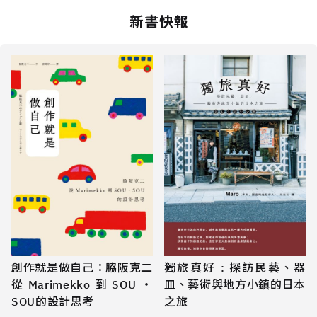
新書快報
創作就是做自己：脇阪克二
獨旅真好 : 探訪民藝、器
從Marimekko到SOU・
皿、藝術與地方小鎮的日本
SOU的設計思考
之旅