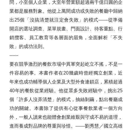
問，小至個人企業，大至年營業額超過兩千億日圓的企
業都是服務對象。他從上萬間成功或失敗的餐廳中歸納
出25個「沒搞清楚就注定會失敗」的模式——從準備
開店的選址調查、菜單規畫、門面設計、待客重點、行
銷攬客、員工教育等各層面的眉角，全面解析「不失
敗」的成功法則。
------
要在競爭激烈的餐飲市場中異軍突起屹立不搖，不是一
件容易的事。本書作者在20幾歲時曾經獨立創業，近
年來也成功輔導個人企業及大型外食連鎖店，累積超過
40年的餐飲從業經驗。他從眾多失敗經驗中，挑出25
個「許多人沒弄清楚」的模式，抽絲剝繭，點出餐廳成
功的關鍵。本書除了提供有心從事餐飲業者一個方向
外，一般人讀來也能體會創業維艱與守成不易的道理，
進而養成對品牌的尊重與珍惜。——劉秀慧／國立高雄