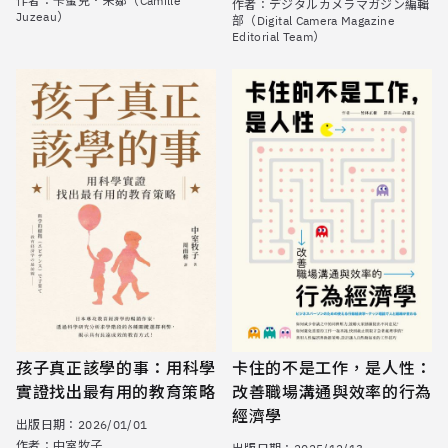
作者：
卡蜜兒．朱鄒（Camille
作者：
デジタルカメラマガジン編輯
Juzeau）
部（Digital Camera Magazine
Editorial Team）
孩子真正該學的事：用科學
卡住的不是工作，是人性：
實證找出最有用的教育策略
改善職場溝通與效率的行為
經濟學
出版日期：
2026/01/01
作者：
中室牧子