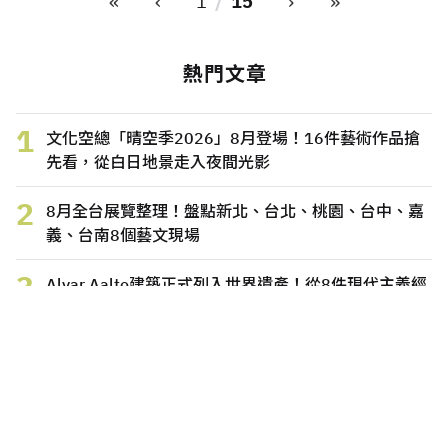
«
‹
›
»
1
15
熱門文章
1
文化空總「晴空季2026」8月登場！16件藝術作品搶
先看，從白日地景走入夜間光影
2
8月全台展覽整理！盤點新北、台北、桃園、台中、嘉
義、台南8個藝文現場
3
Alvar Aalto建築正式列入世界遺產！從8件現代主義經
典看「人性化建築」設計哲學
4
「蠍子與青蛙：國巨基金會典藏展」11月中美館登
場！大衛・霍克尼、畢卡索、培根、丁托列托等國際名
作展開藝術對話