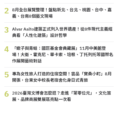
2
8月全台展覽整理！盤點新北、台北、桃園、台中、嘉
義、台南8個藝文現場
3
Alvar Aalto建築正式列入世界遺產！從8件現代主義經
典看「人性化建築」設計哲學
4
「蠍子與青蛙：國巨基金會典藏展」11月中美館登
場！大衛・霍克尼、畢卡索、培根、丁托列托等國際名
作展開藝術對話
5
專為女性旅人打造的住宿空間！雲品「寶桑小町」8月
開張，台東女中校長老宿舍化身日式青旅
6
2026臺灣文博會怎麼逛？走進「第零位元」，文化策
展、品牌商展雙展區亮點一次看