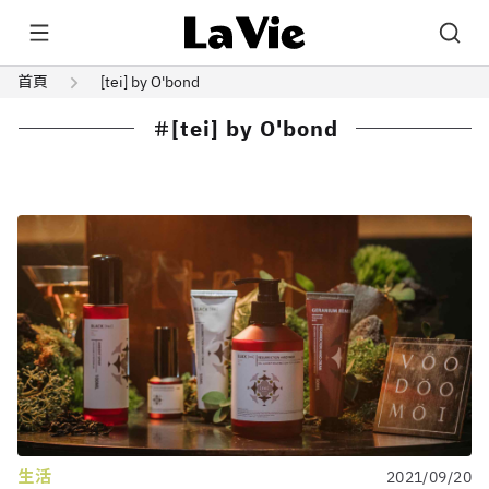
首頁
[tei] by O'bond
[tei] by O'bond
生活
2021/09/20