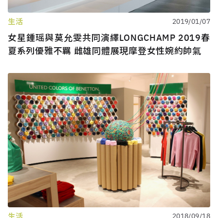
生活
2019/01/07
女星鍾瑶與莫允雯共同演繹LONGCHAMP 2019春
夏系列優雅不羈 雌雄同體展現摩登女性婉約帥氣
生活
2018/09/18