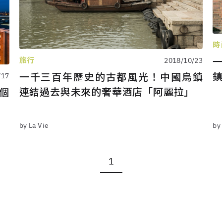
時
旅行
2018/10/23
鎮
一千三百年歷史的古都風光！中國烏鎮
/17
連結過去與未來的奢華酒店「阿麗拉」
個
by La Vie
by
1