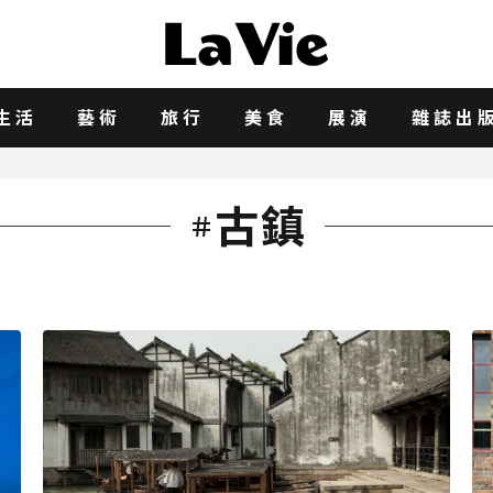
生活
藝術
旅行
美食
展演
雜誌出
古鎮