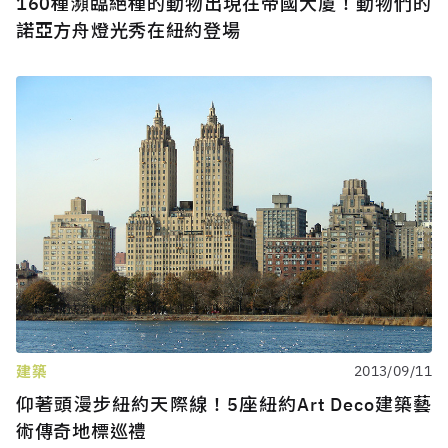
160種瀕臨絕種的動物出現在帝國大廈！動物們的
諾亞方舟燈光秀在紐約登場
建築
2013/09/11
仰著頭漫步紐約天際線！5座紐約Art Deco建築藝
術傳奇地標巡禮