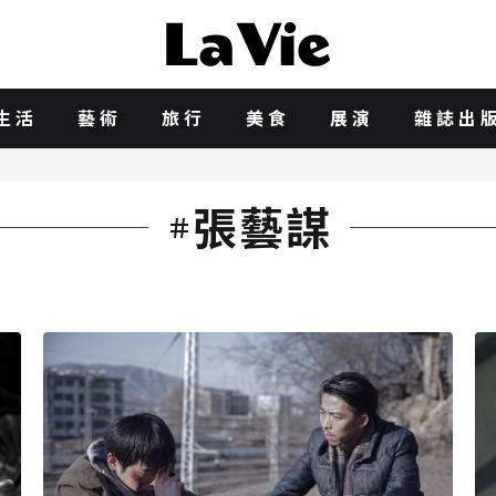
生活
藝術
旅行
美食
展演
雜誌出
張藝謀