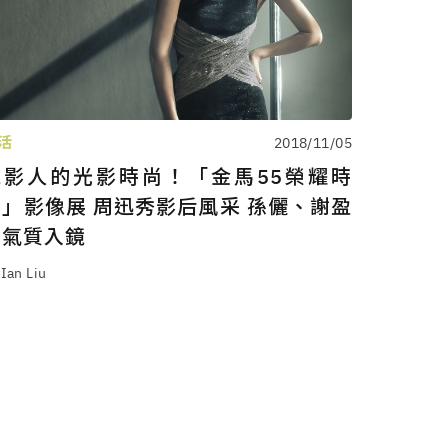
活
2018/11/05
電影人的光影時尚！「金馬55榮耀時
刻」影像展 周迅秀影后風采 孫儷、謝盈
萱氣質入鏡
 Ian Liu