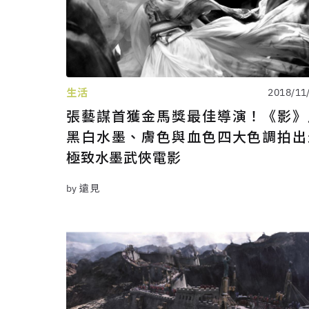
生活
2018/11
張藝謀首獲金馬獎最佳導演！《影》
黑白水墨、膚色與血色四大色調拍出
極致水墨武俠電影
by 遠見