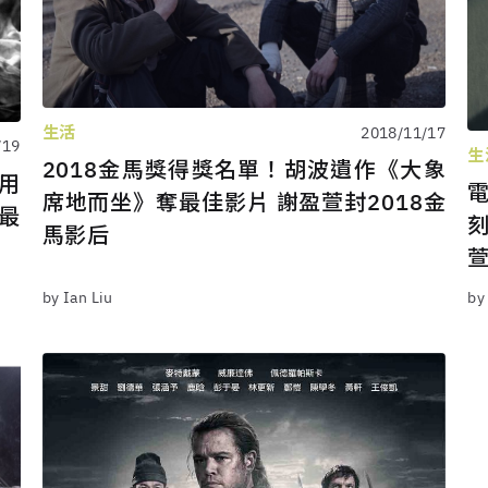
生活
2018/11/17
/19
生
2018金馬獎得獎名單！胡波遺作《大象
用
席地而坐》奪最佳影片 謝盈萱封2018金
最
馬影后
by Ian Liu
by