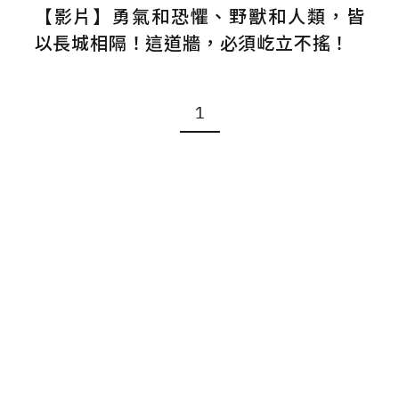
【影片】勇氣和恐懼、野獸和人類，皆
以長城相隔！這道牆，必須屹立不搖！
1
關於 LaVie
全站條款
聯絡我們
廣告合作
人力招
© 2026 La Vie All Rights Reserved.