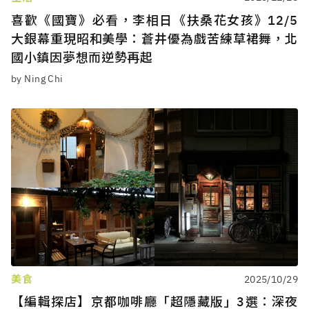
喜歡《國寶》必看，李相日《扶桑花女孩》12/5
大銀幕重現昭和美學：蒼井優為戲苦練草裙舞，北
國小鎮因夢想而逆勢再起
by Ning Chi
美食
2025/10/29
【編輯探店】京都咖啡廳「超隱藏版」3選：深夜