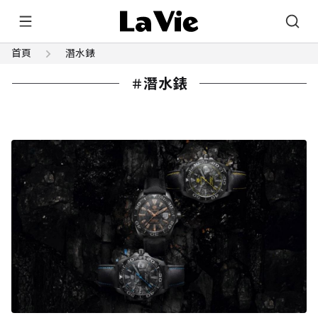
首頁
潛水錶
潛水錶