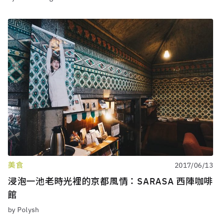
美食
2017/06/13
浸泡一池老時光裡的京都風情：SARASA 西陣咖啡
館
by Polysh