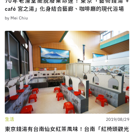
70年老澡堂擺脫廢棄命運！東京「藝術錢湯 +
café 宮之湯」化身結合藝廊、咖啡廳的現代浴場
by Mei Chiu
生活
2019/08/29
東京錢湯有台南仙女紅茶風味！台南「紅椅頭觀光