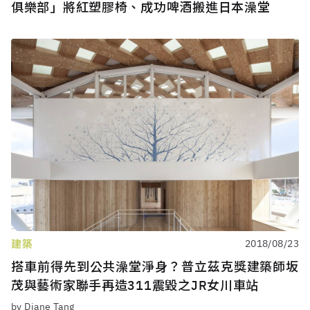
俱樂部」將紅塑膠椅、成功啤酒搬進日本澡堂
建築
2018/08/23
搭車前得先到公共澡堂淨身？普立茲克獎建築師坂
茂與藝術家聯手再造311震毀之JR女川車站
by Diane Tang