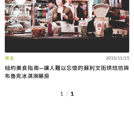
美食
2015/11/15
紐約美食指南—讓人難以忘懷的蘇利文街烘焙坊與
布魯克冰淇淋藥房
1
1