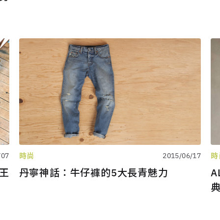
時尚
時
2015/06/17
/07
丹寧神話：牛仔褲的5大長青魅力
調王
A