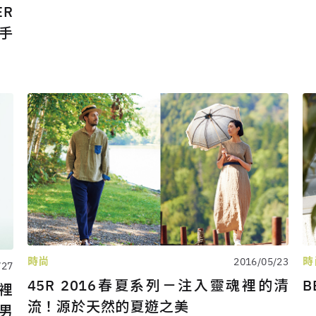
ER
歌手
時尚
時
2016/05/23
/27
45R 2016春夏系列－注入靈魂裡的清
B
裡
流！源於天然的夏遊之美
N男