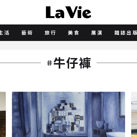
生活
藝術
旅行
美食
展演
雜誌出
牛仔褲