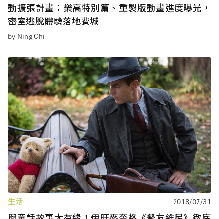
動擴張計畫：樂高特別篇、重製版動畫進度曝光，
密室逃脫體驗落地費城
by Ning Chi
生活
2018/07/31
與童話故事太有緣！伊旺麥奎格《摰友維尼》徹底