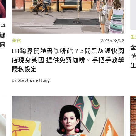
/11
寫變
生
美食
2019/08/22
向
全
FB跨界開臉書咖啡館？5間黑灰調快閃
店現身英國 提供免費咖啡、手把手教學
隱私設定
by Stephanie Hung