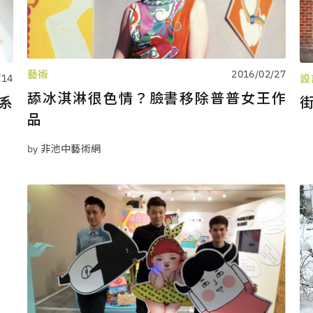
藝術
2016/02/27
設
/14
舔冰淇淋很色情？臉書移除普普女王作
系
街
品
by 非池中藝術網