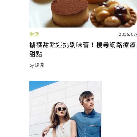
生活
2016/07
擄獲甜點迷挑剔味蕾！搜尋網路療癒
甜點
by 遠見