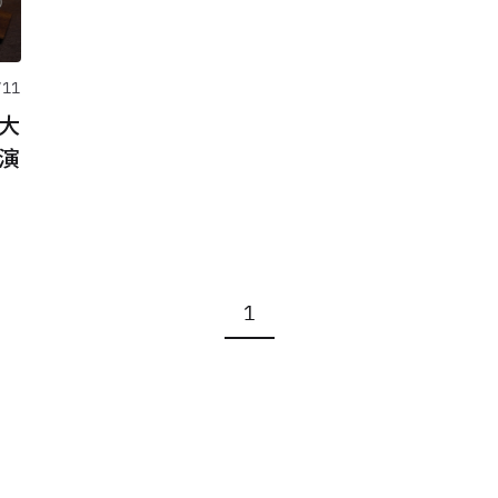
/11
6大
演
1