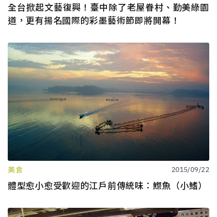
全台掀起文藝復興！臺中除了老屋眷村、勤美綠園
道，更有揚名國際的彩墨藝術節即將開幕！
美食
2015/09/22
體型愈小愈受歡迎的江戶前傳統味：鰶魚（小鰭）