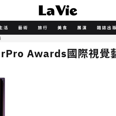
生活
藝術
旅行
美食
展演
雜誌出
展
olorPro Awards國際