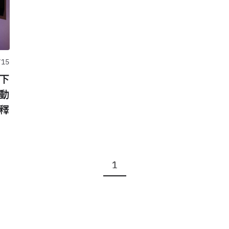
/15
下
 動
釋
1