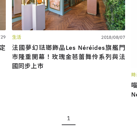
/29
生活
2018/08/07
限定
法國夢幻琺瑯飾品Les Néréides旗艦門
市隆重開幕！玫瑰金芭蕾舞伶系列與法
國同步上市
時
N
1