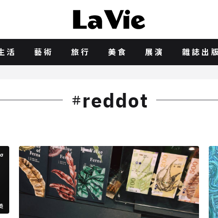
生活
藝術
旅行
美食
展演
雜誌出
reddot