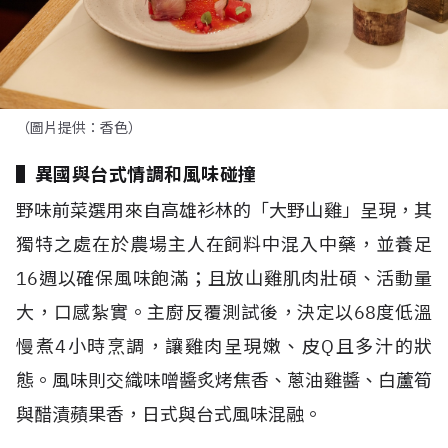
（圖片提供：香色）
▌異國與台式情調和風味碰撞
野味前菜選用來自高雄衫林的「大野山雞」呈現，其
獨特之處在於農場主人在飼料中混入中藥，並養足
16
週以確保風味飽滿；且放山雞肌肉壯碩、活動量
大，口感紮實。主廚反覆測試後，決定以
68
度低溫
慢煮
4
小時烹調，讓雞肉呈現嫩、皮
Q
且多汁的狀
態。風味則交織味噌醬炙烤焦香、蔥油雞醬、白蘆筍
與醋漬蘋果香，日式與台式風味混融。