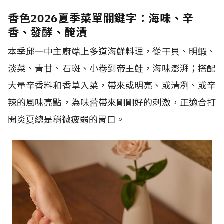
香色2026夏季菜單關鍵字：海味、辛
香、發酵、醃漬
本季邱一中主廚端上多道海鮮料理，從干貝、明蝦、
淡菜、青甘、石斑、小卷到帝王鮭，海味澎湃；搭配
大量辛香料和香草入菜，帶來或明亮、或清冽、或辛
辣的風味亮點，為味蕾帶來剛剛好的刺激，正適合打
開炎夏總是稍微疲弱的胃口。