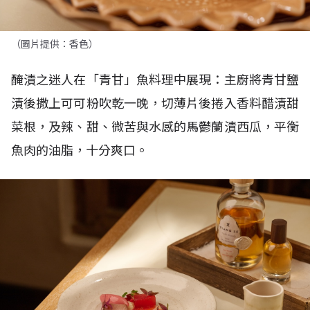
（圖片提供：香色）
醃漬之迷人在「青甘」魚料理中展現：主廚將青甘鹽
漬後撒上可可粉吹乾一晚，切薄片後捲入香料醋漬甜
菜根，及辣、甜、微苦與水感的馬鬱蘭漬西瓜，平衡
魚肉的油脂，十分爽口。