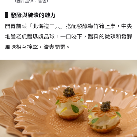
（圖片提供：香色）
▌發酵與醃漬的魅力
開胃前菜「北海道干貝」搭配發酵綠竹筍上桌，中央
堆疊老虎醬爆漿晶球，一口咬下，醬料的微辣和發酵
風味相互撞擊，清爽開胃。