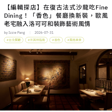
【編輯探店】在復古法式沙龍吃Fine
Dining！「香色」餐廳換新裝，歐風
老宅融入洛可可和裝飾藝術風情
by Izzie Pang
2026-07-31
台北餐廳
米其林指南
香色
風格美食