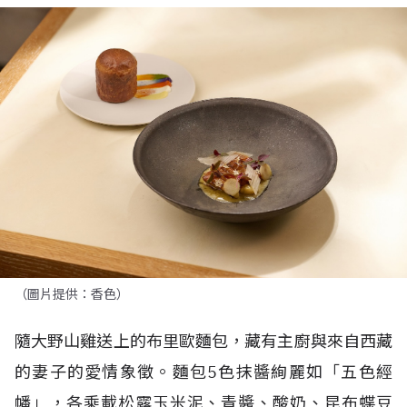
（圖片提供：香色）
隨大野山雞送上的布里歐麵包，藏有主廚與來自西藏
的妻子的愛情象徵。麵包
5
色抹醬絢麗如「五色經
幡」，各乘載松露玉米泥、青醬、酸奶、昆布蝶豆