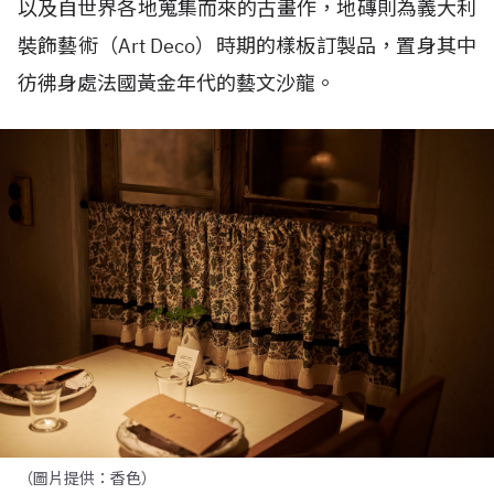
以及自世界各地蒐集而來的古畫作，地磚則為義大利
裝飾藝術（
Art Deco
）時期的樣板訂製品，
置身其中
彷彿身處法國黃金年代的藝文沙龍。
（圖片提供：香色）