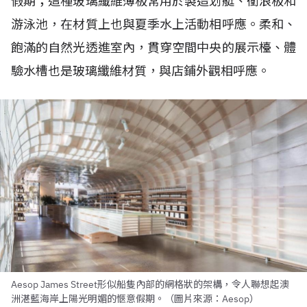
假期；這種玻璃纖維薄板常用於製造划艇、衝浪板和
游泳池，在材質上也與夏季水上活動相呼應。柔和、
飽滿的自然光透進室內，貫穿空間中央的展示檯、體
驗水槽也是玻璃纖維材質，與店鋪外觀相呼應。
Aesop James Street形似船隻內部的網格狀的架構，令人聯想起澳
洲湛藍海岸上陽光明媚的愜意假期。（圖片來源：Aesop）