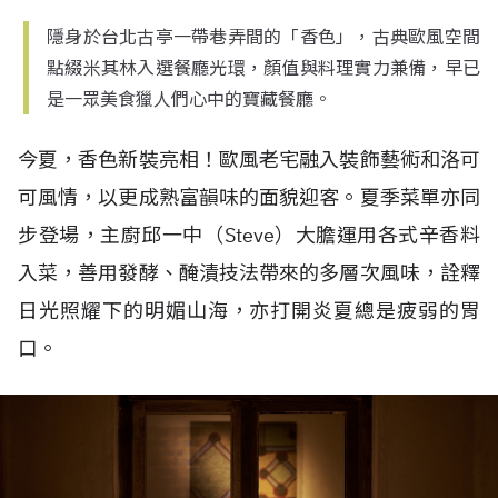
隱身於台北古亭一帶巷弄間的「香色」，古典歐風空間
點綴米其林入選餐廳光環，顏值與料理實力兼備，早已
是一眾美食獵人們心中的寶藏餐廳。
今夏，香色新裝亮相！歐風老宅融入裝飾藝術和洛可
可風情，以更成熟富韻味的面貌迎客。夏季菜單亦同
步登場，主廚邱一中（
Steve
）大膽運用各式辛香料
入菜，善用發酵、醃漬技法帶來的多層次風味，詮釋
日光照耀下的明媚山海，亦打開炎夏總是疲弱的胃
口。