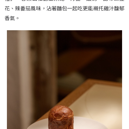
花、辣番茄風味，沾著麵包一起吃更能襯托雞汁馥郁
香氣。