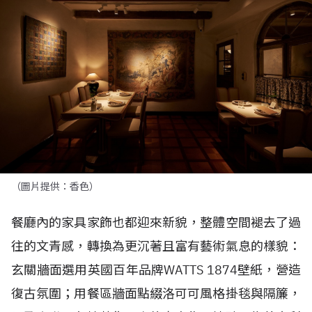
（圖片提供：香色）
餐廳內的家具家飾也都迎來新貌，整體空間褪去了過
往的文青感，轉換為更沉著且富有藝術氣息的樣貌：
玄關牆面選用英國百年品牌
WATTS 1874
壁紙，營造
復古氛圍；用餐區牆面點綴洛可可風格掛毯與隔簾，