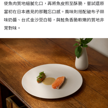
使魚肉質地細膩化口，再將魚皮煎至酥脆，嘗試還原
當初在日本遇見的那難忘口感。風味則搭配破布子蒜
味奶醬、台式金沙茭白筍，與鮭魚香脆軟嫩的質地非
常對味。