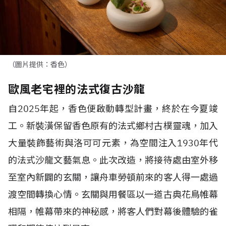
（圖片提供：香色）
歐風老宅裡的法式復古沙龍
自
2025
年起，香色便啟動轉型計畫，終於在今夏竣
工。新裝潢保留香色原有的法式鄉村古樸靈魂，加入
大量裝飾藝術與洛可可元素，為空間注入
1930
年代
的法式沙龍文藝氣息。此次改造，將接待處由室外移
至室內新闢的玄關，讓舟車勞頓前來的客人得一處過
渡空間轉換心情。玄關與用餐區以一道古典花鳥帷幕
相隔，帷幕帶來的神秘感，將客人們對幕後體驗的雀