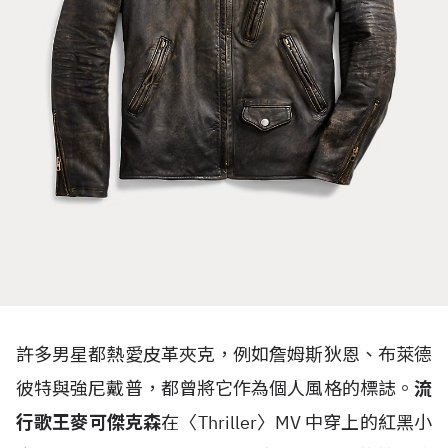
許多男星都熱愛皮革夾克，例如詹姆斯狄恩、布萊德
彼特與強尼戴普，都曾將它作為個人風格的標誌。
流
行歌王麥可傑克森
在〈
Thriller
〉
MV
中穿上的紅黑小