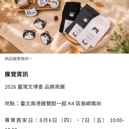
納茲貓事務所。
展覽資訊
2026
臺灣文博會 品牌商展
地點：臺北南港展覽館一館
K4
區島嶼風尚
專業買家日：
8
月
6
日（四）、
7
日（五）
10:00-