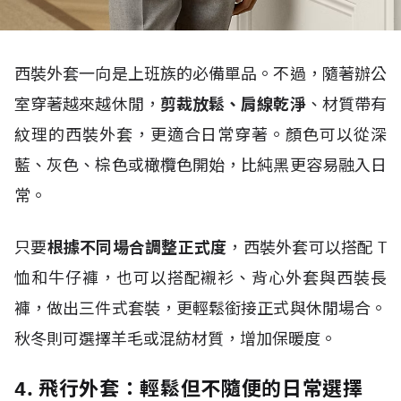
西裝外套一向是上班族的必備單品。不過，隨著辦公
室穿著越來越休閒，
剪裁放鬆、肩線乾淨
、材質帶有
紋理的西裝外套，更適合日常穿著。顏色可以從深
藍、灰色、棕色或橄欖色開始，比純黑更容易融入日
常。
只要
根據不同場合調整正式度
，西裝外套可以搭配
T
恤和牛仔褲，也可以搭配襯衫、背心外套與西裝長
褲，做出三件式套裝，更輕鬆銜接正式與休閒場合。
秋冬則可選擇羊毛或混紡材質，增加保暖度。
4. 飛行外套：輕鬆但不隨便的日常選擇