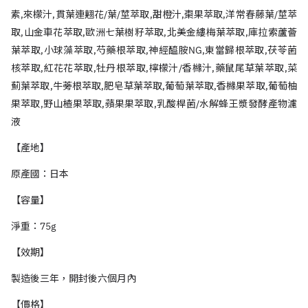
素
,
來檬汁
,
貫葉連翹花
/
葉
/
莖萃取
,
甜橙汁
,
棗果萃取
,
洋常春藤葉
/
莖萃
取
,
山金車花萃取
,
歐洲七葉樹籽萃取
,
北美金縷梅葉萃取
,
庫拉索蘆薈
葉萃取
,
小球藻萃取
,
芍藥根萃取
,
神經醯胺
NG,
東當歸根萃取
,
茯苓菌
核萃取
,
紅花花萃取
,
牡丹根萃取
,
檸檬汁
/
香櫞汁
,
藥鼠尾草葉萃取
,
菜
薊葉萃取
,
牛蒡根萃取
,
肥皂草葉萃取
,
葡萄葉萃取
,
香櫞果萃取
,
葡萄柚
果萃取
,
野山楂果萃取
,
蘋果果萃取
,
乳酸桿菌
/
水解蜂王漿發酵產物濾
液
【產地】
原產國：日本
【容量】
淨重：
75g
【效期】
製造後三年，開封後六個月內
【價格】