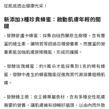
從肌底透出健康光采！
新添加3種珍貴蜂蜜：啟動肌膚年輕的關
鍵
-
發酵麥盧卡蜂蜜：採集自紐西蘭原生樹種，含有豐
富的維生素、礦物質等超過百種營養素。而豐富的營
養素能加強肌膚屏障機能，形成防護膜。
-
發酵玫瑰蜂蜜：約
9
萬朵才能採集到
1
克的稀有蜂
蜜，發酵中產生的蜂蜜酸能促進角質代謝滋養粗糙肌
膚。
-
發酵蜂王漿：女王蜂專屬食材，含有多種女性肌膚
需要的營養，讓肌膚擁有順暢好循環，以由內而外散