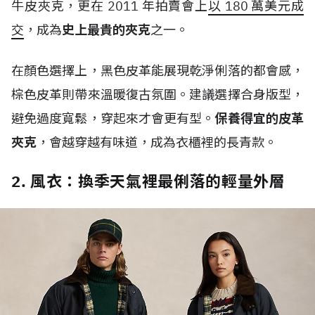
牛皮夾克，更在
2011
年拍賣會上
以
180
萬美元成
交
，成為
史上最貴的夾克
之一。
在顏色選擇上，黑色皮革能展現乾淨俐落的都會感，
棕色皮革則帶來溫暖復古氛圍。建議選擇合身版型，
避免過度寬鬆，穿起來才會更有型。
保養得宜的皮革
夾克
，會越穿越有味道，成為衣櫃裡的長青款。
2. 風衣：換季天氣裡最俐落的輕量外層