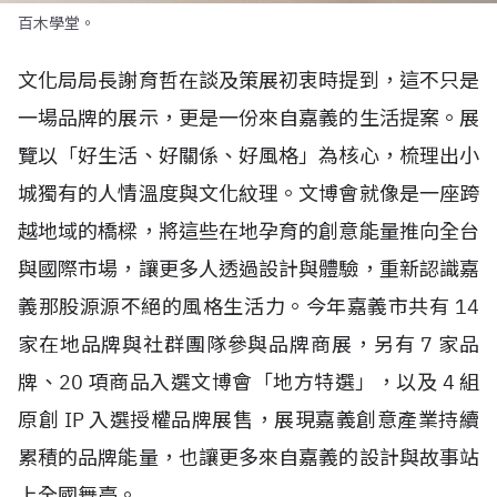
百木學堂。
文化局局長謝育哲在談及策展初衷時提到，這不只是
一場品牌的展示，更是一份來自嘉義的生活提案。展
覽以「好生活、好關係、好風格」為核心，梳理出小
城獨有的人情溫度與文化紋理。文博會就像是一座跨
越地域的橋樑，將這些在地孕育的創意能量推向全台
與國際市場，讓更多人透過設計與體驗，重新認識嘉
義那股源源不絕的風格生活力。今年嘉義市共有
14
家在地品牌與社群團隊參與品牌商展，另有
7
家品
牌、
20
項商品入選文博會「地方特選」，以及
4
組
原創
IP
入選授權品牌展售，展現嘉義創意產業持續
累積的品牌能量，也讓更多來自嘉義的設計與故事站
上全國舞臺。