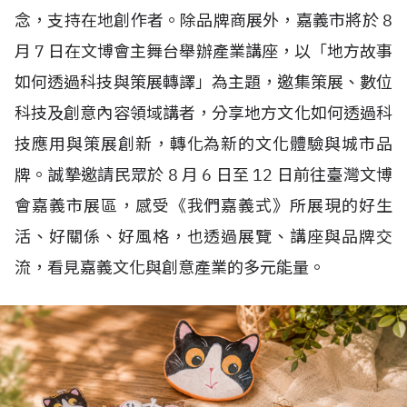
念，支持在地創作者。除品牌商展外，嘉義市將於
8
月
7
日在文博會主舞台舉辦產業講座，以「地方故事
如何透過科技與策展轉譯」為主題，邀集策展、數位
科技及創意內容領域講者，分享地方文化如何透過科
技應用與策展創新，轉化為新的文化體驗與城市品
牌。誠摯邀請民眾於
8
月
6
日至
12
日前往臺灣文博
會嘉義市展區，感受《我們嘉義式》所展現的好生
活、好關係、好風格，也透過展覽、講座與品牌交
流，看見嘉義文化與創意產業的多元能量。