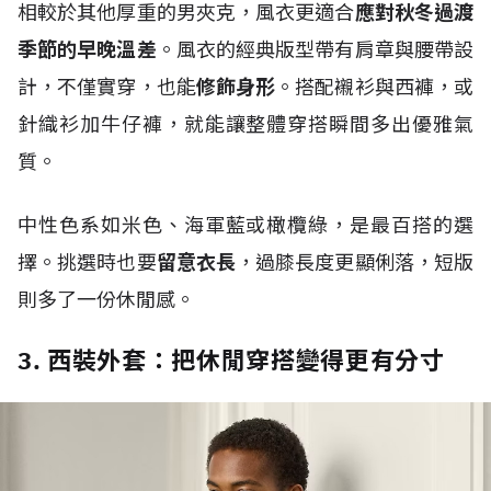
相較於其他厚重的男夾克，風衣更適合
應對秋冬過渡
季節的早晚溫差
。風衣的經典版型帶有肩章與腰帶設
計，不僅實穿，也能
修飾身形
。搭配襯衫與西褲，或
針織衫加牛仔褲，就能讓整體穿搭瞬間多出優雅氣
質。
中性色系如米色、海軍藍或橄欖綠，是最百搭的選
擇。挑選時也要
留意衣長
，過膝長度更顯俐落，短版
則多了一份休閒感。
3. 西裝外套：把休閒穿搭變得更有分寸