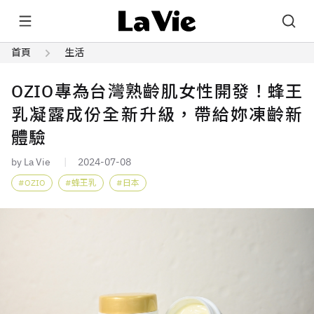
首頁
生活
OZIO專為台灣熟齡肌女性開發！蜂王
乳凝露成份全新升級，帶給妳凍齡新
體驗
by La Vie
2024-07-08
OZIO
蜂王乳
日本