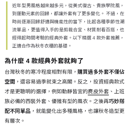
近年型男風格越來越多元，從美式復古、貴族學院風，
到運動元素的回歸，都讓外套有了更多變化。 不過，在
時尚逐漸回歸舒適與機能性的當下，比起各種季節性潮
流單品，更值得入手的是剪裁合宜、材質耐看百搭，也
經得起時間考驗的經典外套。以下精選 4 款外套推薦，
正適合作為秋冬衣櫃的基礎。
為什麼 4 款經典外套就夠了
台灣秋冬的寒冷程度相對有限，
購買過多外套不僅佔
空間
，還容易過季就束之高閣。反之，投資經典款式
才是更聰明的選擇，例如動靜皆宜的
麂皮外套
、上班
族必備的西裝外套、優雅有型的風衣。之後再
巧妙搭
配不同單品
，就能變化出多種風格，也讓秋冬造型更
有層次。