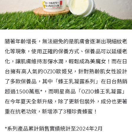
隨著年齡增長，無法避免的是肌膚會逐漸出現細紋老
化等現象，使用正確的保養方式、保養品可以延緩老
化，讓肌膚維持澎彈水潤，輕鬆成為美魔女！而在日
台擁有高人氣的
OZIO
歐姬兒，針對熟齡肌女性設計
了多款保養品，其中「蜂王乳凝露系列」在日台熱銷
超過
1500
萬瓶
*
，而明星商品「
OZIO
蜂王乳凝露」
在今年夏天全新升級，除了更新包裝外，成分也更著
重在抗老功效，新增添了
3
種珍貴蜂蜜！
*
系列產品累計銷售實績統計至
2024
年
2
月