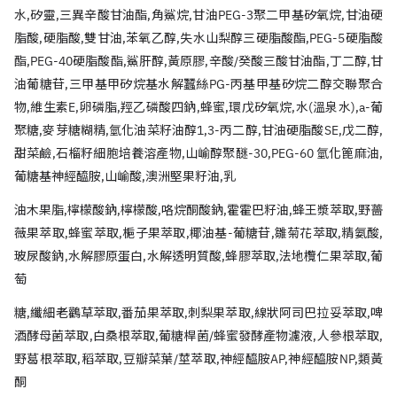
水
,
矽靈
,
三異辛酸甘油酯
,
角鯊烷
,
甘油
PEG-3
聚二甲基矽氧烷
,
甘油硬
脂酸
,
硬脂酸
,
雙甘油
,
苯氧乙醇
,
失水山梨醇三硬脂酸酯
,PEG-5
硬脂酸
酯
,PEG-40
硬脂酸酯
,
鯊肝醇
,
黃原膠
,
辛酸
/
癸酸三酸甘油酯
,
丁二醇
,
甘
油葡糖苷
,
三甲基甲矽烷基水解蠶絲
PG-
丙基甲基矽烷二醇交聯聚合
物
,
維生素
E,
卵磷脂
,
羥乙磷酸四鈉
,
蜂蜜
,
環戊矽氧烷
,
水
(
溫泉水
),a-
葡
聚糖
,
麥芽糖糊精
,
氫化油菜籽油醇
1,3-
丙二醇
,
甘油硬脂酸
SE,
戊二醇
,
甜菜鹼
,
石榴籽細胞培養溶產物
,
山崳醇聚醚
-30,PEG-60
氫化篦麻油
,
葡糖基神經醯胺
,
山崳酸
,
澳洲堅果籽油
,
乳
油木果脂
,
檸檬酸鈉
,
檸檬酸
,
咯烷酮酸鈉
,
霍霍巴籽油
,
蜂王漿萃取
,
野薔
薇果萃取
,
蜂蜜萃取
,
梔子果萃取
,
椰油基
-
葡糖苷
,
雛菊花萃取
,
精氨酸
,
玻尿酸鈉
,
水解膠原蛋白
,
水解透明質酸
,
蜂膠萃取
,
法地欖仁果萃取
,
葡
萄
糖
,
纖細老鸛草萃取
,
番茄果萃取
,
刺梨果萃取
,
線狀阿司巴拉妥萃取
,
啤
酒酵母菌萃取
,
白桑根萃取
,
葡糖桿菌
/
蜂蜜發酵產物濾液
,
人參根萃取
,
野葛根萃取
,
稻萃取
,
豆瓣菜葉
/
莖萃取
,
神經醯胺
AP,
神經醯胺
NP,
類黃
酮