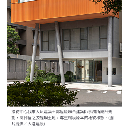
接待中心找來大尺建築＋郭旭原聯合建築師事務所設計規
劃，高腳屋之姿輕觸土地，尊重環境原本的地貌樣態。(圖
片提供／大陸建設)