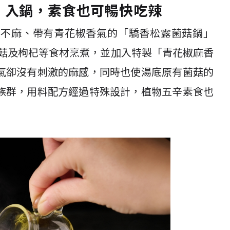
」入鍋，素食也可暢快吃辣
而不麻、帶有青花椒香氣的「驕香松露菌菇鍋」
鹿茸菇及枸杞等食材烹煮，並加入特製「青花椒麻香
氣卻沒有刺激的麻感，同時也使湯底原有菌菇的
族群，用料配方經過特殊設計，植物五辛素食也