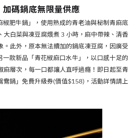
，加碼鍋底無限量供應
麻椒肥牛鍋」，使用熟成的青老油與秘制青麻底
、大白菜與凍豆腐煨煮 3 小時，麻中帶辣、清香
象。此外，原本無法續加的鍋底凍豆腐，因廣受
！另一款新品「青花椒麻口水牛」，以口感十足的
椒麻層次，每一口都讓人直呼過癮！即日起至青
鴦鍋」免費升級券(價值$158)，活動詳情請上