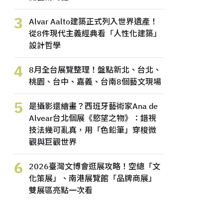
3
Alvar Aalto建築正式列入世界遺產！
從8件現代主義經典看「人性化建築」
設計哲學
4
8月全台展覽整理！盤點新北、台北、
桃園、台中、嘉義、台南8個藝文現場
5
是攝影還繪畫？西班牙藝術家Ana de
Alvear台北個展《慾望之物》：錯視
技法幾可亂真，用「色鉛筆」穿梭微
觀與巨觀世界
6
2026臺灣文博會逛展攻略！空總「文
化策展」、南港展覽館「品牌商展」
雙展區亮點一次看