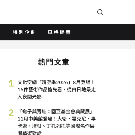
版
特別企劃
風格提案
熱門文章
1
文化空總「晴空季2026」8月登場！
16件藝術作品搶先看，從白日地景走
入夜間光影
2
「蠍子與青蛙：國巨基金會典藏展」
11月中美館登場！大衛・霍克尼、畢
卡索、培根、丁托列托等國際名作展
開藝術對話