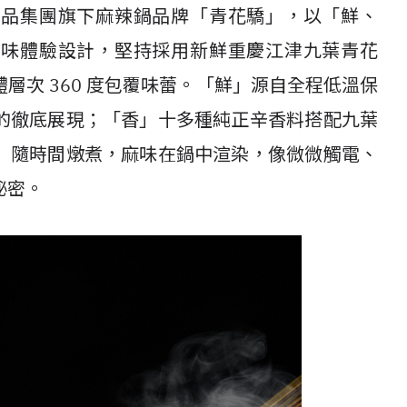
王品集團旗下麻辣鍋品牌「青花驕」，以「鮮、
風味體驗設計，堅持採用新鮮重慶江津九葉青花
層次 360 度包覆味蕾。「鮮」源自全程低溫保
的徹底展現；「香」十多種純正辛香料搭配九葉
」隨時間燉煮，麻味在鍋中渲染，像微微觸電、
秘密。