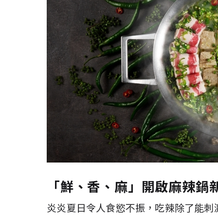
「鮮、香、麻」開啟麻辣鍋
炎炎夏日令人食慾不振，吃辣除了能刺