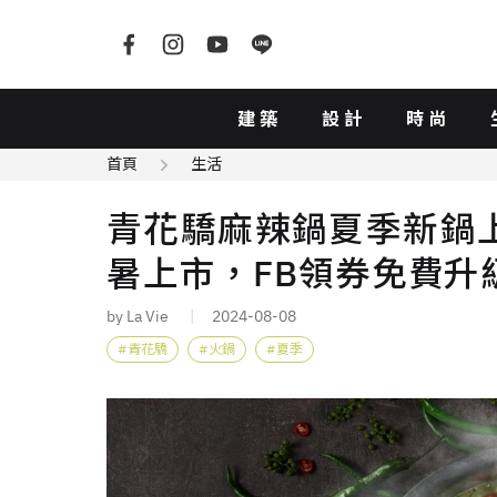
建築
設計
時尚
首頁
生活
青花驕麻辣鍋夏季新鍋
暑上市，FB領券免費升
by La Vie
2024-08-08
青花驕
火鍋
夏季