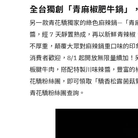
全台獨創「青麻椒肥牛鍋」
另一款青花驕獨家的綠色麻辣鍋—「青
醬，經 7 天靜置熟成，再以新鮮青辣椒
不厚重，顛覆大眾對麻辣鍋重口味的印
消費者歡迎，8/1 起開放無限量續加
板腱牛肉，搭配特製川味辣醬，豐富的
花驕粉絲團，即可領取「驕香松露菌菇鴛
青花驕粉絲團查詢。