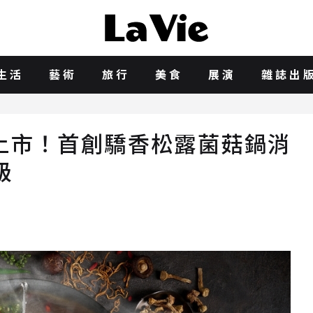
生活
藝術
旅行
美食
展演
雜誌出
上市！首創驕香松露菌菇鍋消
級