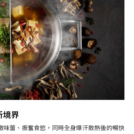
新境界
激味蕾、振奮食慾，同時全身爆汗散熱後的暢快