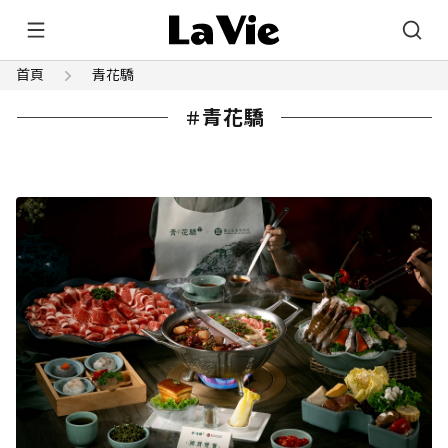
首頁
青花驕
青花驕