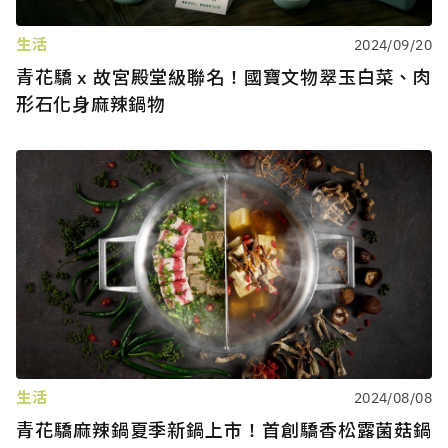
生活
2024/09/20
青花驕 x 故宮殿堂級聯名！國寶文物翠玉白菜、肉
形石化身麻辣鍋物
生活
2024/08/08
青花驕麻辣鍋夏季新鍋上市！首創驕香松露菌菇鍋