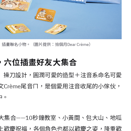
畫聯名小物。（圖片提供：拾個月Dear Crème）
，六位插畫好友大集合
」操刀設計，圓潤可愛的造型＋注音系命名可愛
Crème尾音ㄇ，是個愛用注音收尾的小傢伙，
中。
大集合——10秒鐘教室、小黃間、包大山、地呱
年獻上歡慶祝福，各個角色也都以歡慶之姿，隆重歡