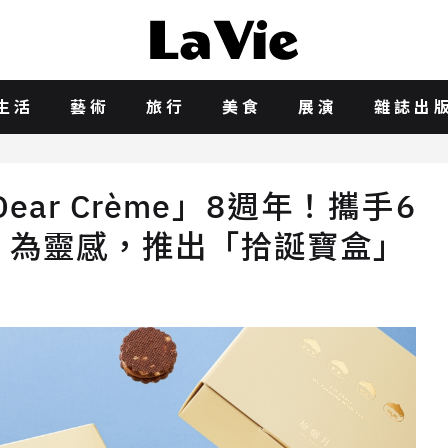
生活
藝術
旅行
美食
展演
雜誌出
ar Crème」8週年！攜手6
」為靈感，推出「拾誕寶盒」