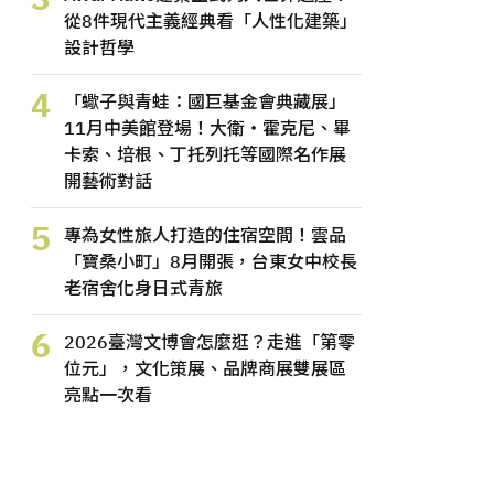
從8件現代主義經典看「人性化建築」
設計哲學
4
「蠍子與青蛙：國巨基金會典藏展」
11月中美館登場！大衛・霍克尼、畢
卡索、培根、丁托列托等國際名作展
開藝術對話
5
專為女性旅人打造的住宿空間！雲品
「寶桑小町」8月開張，台東女中校長
老宿舍化身日式青旅
6
2026臺灣文博會怎麼逛？走進「第零
位元」，文化策展、品牌商展雙展區
亮點一次看