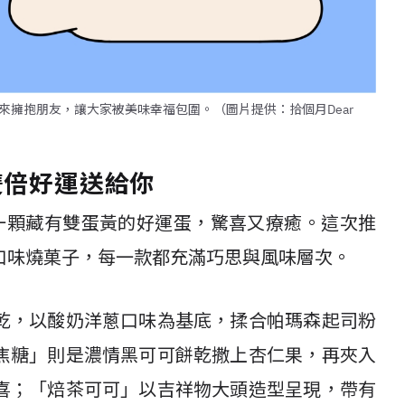
擁抱朋友，讓大家被美味幸福包圍。（圖片提供：拾個月Dear
雙倍好運送給你
一顆藏有雙蛋黃的好運蛋，驚喜又療癒。這次推
口味燒菓子，每一款都充滿巧思與風味層次。
乾，以酸奶洋蔥口味為基底，揉合帕瑪森起司粉
焦糖」則是濃情黑可可餅乾撒上杏仁果，再夾入
喜；「焙茶可可」以吉祥物大頭造型呈現，帶有