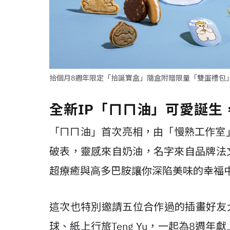
拾個月8週年限定「拾誕寶盒」隨盒附贈限量「雙蛋禮包」插
全新IP「ㄇㄇ油」可愛誕生
「ㄇㄇ油」首次亮相，由「慢熟工作室
破表，靈感來自奶油，名字來自品牌法文
超療癒與高多巴胺讓你深陷美味的幸福
這次也特別邀請五位合作過的插畫好友
球、紙上行旅Teng Yu，一起為8週