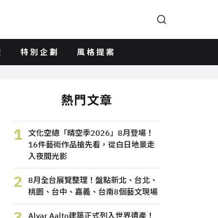
版
特別企劃
風格提案
熱門文章
1
文化空總「晴空季2026」8月登場！
16件藝術作品搶先看，從白日地景走
入夜間光影
2
8月全台展覽整理！盤點新北、台北、
桃園、台中、嘉義、台南8個藝文現場
3
Alvar Aalto建築正式列入世界遺產！