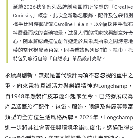
延續2026秋冬系列品牌創意團隊所發想的「Creative
Curiosity」概念，此次全新聯名服飾、配件及包袋特別
攜手比利時藝術家Caroline Hélain，以9幅採用手裁布
料層疊而成的岩礦地景，激發人們的探索欲與創意好奇
心。隨本篇認識這位創作遊走於具象與抽象之間詩意地
帶的當代視覺藝術家，同場看該系列從T恤、絲巾、托
特包到旅行包等「自然系」單品設計亮點。
永續與創新，無疑是當代設計兩項不容忽視的重中之
重。向來秉持真誠活力與樂觀精神的Longchamp，
自
1948
年憑製作皮革煙斗起家至今，已然發展成為
產品涵蓋旅行配件、包袋、服飾、眼鏡及鞋履等豐富
類型的全方位生活風格品牌。2026年，Longchamp
進一步將其社會責任與環境承諾制度化，透過取得
B