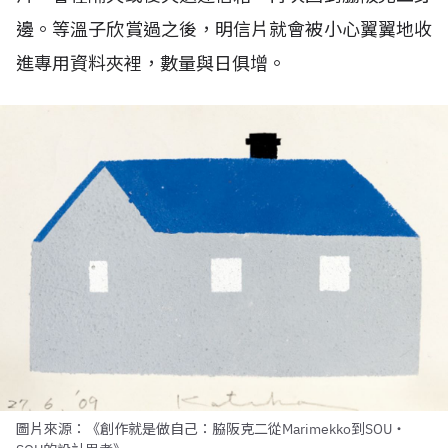
邊。等溫子欣賞過之後，明信片就會被小心翼翼地收
進專用資料夾裡，數量與日俱增。
圖片來源：《創作就是做自己：脇阪克二從Marimekko到SOU・