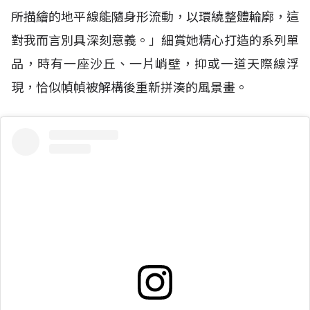
所描繪的地平線能隨身形流動，以環繞整體輪廓，這
對我而言別具深刻意義。」細賞她精心打造的系列單
品，時有一座沙丘、一片峭壁，抑或一道天際線浮
現，恰似幀幀被解構後重新拼湊的風景畫。