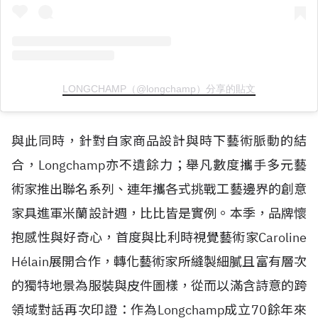
LONGCHAMP（@longchamp）分享的貼文
與此同時，針對自家商品設計與時下藝術脈動的結
合，Longchamp亦不遺餘力；舉凡數度攜手多元藝
術家推出聯名系列、連年攜各式挑戰工藝邊界的創意
家具進軍米蘭設計週，比比皆是實例。本季，品牌懷
抱感性與好奇心，首度與比利時視覺藝術家Caroline
H
é
lain展開合作，轉化藝術家所縫製細膩且富有層次
的獨特地景為服裝與皮件圖樣，從而以滿含詩意的跨
領域對話再次印證：作為Longchamp成立70餘年來