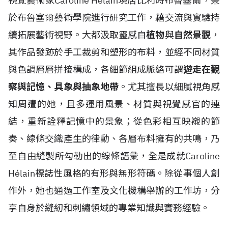
視覺藝術家Caroline H
é
lain現居比利時布魯塞爾，兼
於布魯塞爾藝術學院進行研究工作，藉交流與實驗持
續拓展藝術視野。大都汲取靈感自
植物
與
自然景觀
，
其作品發跡於手工裁剪和塑形的布料，並經不同材質
與色調層層拼接構成，各細節組成脈絡可謂
遊走在觀
察與記憶、具象與抽象地帶
。尤其擅長以細膩視角感
知周遭的她，且多運用風景、材質與視覺感官的連
結，重新詮釋記憶中的景象；從色彩相互映襯的節
奏、線條交織產生的律動、各層布料擁有的共鳴，乃
至自由縫製所勾勒出的線條語彙，全是成就Caroline
H
é
lain標誌性風格的有形與無形符碼。除從事個人創
作外，她也通過工作室及文化機構舉辦的工作坊，分
享自身於縫紉和刺繡領域的專業知識與實務經驗。