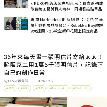
x KURO聯名店裝亮相東京：膠囊系列致
敬傳統工藝與職人精神，同場看亮點單品
專訪Marimekko創意總監：《花間藝
境》巡迴展登陸台北，Rebekka Bay親解
9大提問、25款全新印花躍上限定商品
35年來每天畫一張明信片寄給太太！
脇阪克二用1萬5千張明信片，記錄下
自己的創作日常
by La Vie 叢書部
2026-07-25
藝術
設計
織品
Marimekko
SOU・SOU