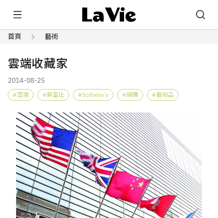
首頁
藝術
雲端收藏家
2014-08-25
雲端
蘇富比
Sotheby's
網購
藝術品