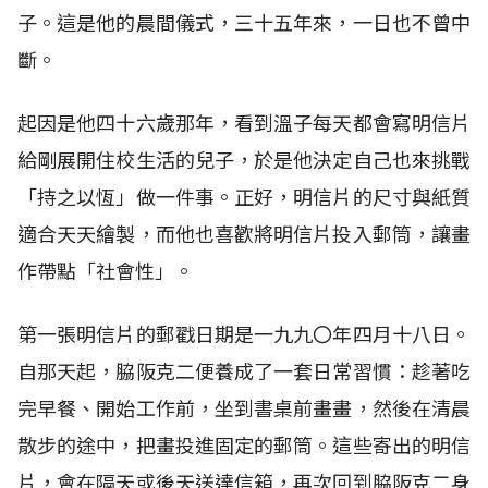
子。這是他的晨間儀式，三十五年來，一日也不曾中
斷。
起因是他四十六歲那年，看到溫子每天都會寫明信片
給剛展開住校生活的兒子，於是他決定自己也來挑戰
「持之以恆」做一件事。正好，明信片的尺寸與紙質
適合天天繪製，而他也喜歡將明信片投入郵筒，讓畫
作帶點「社會性」。
第一張明信片的郵戳日期是一九九〇年四月十八日。
自那天起，脇阪克二便養成了一套日常習慣：趁著吃
完早餐、開始工作前，坐到書桌前畫畫，然後在清晨
散步的途中，把畫投進固定的郵筒。這些寄出的明信
片，會在隔天或後天送達信箱，再次回到脇阪克二身