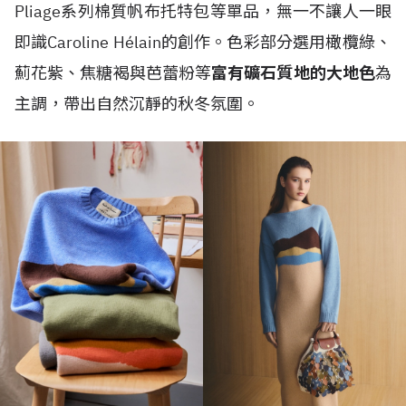
Pliage系列棉質帆布托特包等單品，無一不讓人一眼
即識Caroline Hélain的創作。色彩部分選用橄欖綠、
薊花紫、焦糖褐與芭蕾粉等
富有礦石質地的大地色
為
主調，帶出自然沉靜的秋冬氛圍。