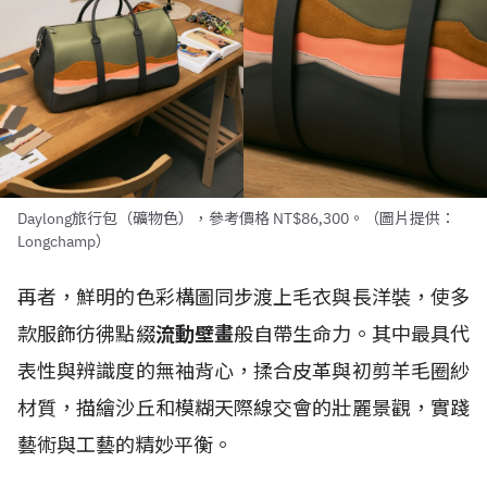
Daylong旅行包（礦物色），參考價格 NT$86,300。（圖片提供：
Longchamp）
再者，鮮明的色彩構圖同步渡上毛衣與長洋裝，使多
款服飾彷彿點綴
流動壁畫
般自帶生命力。其中最具代
表性與辨識度的無袖背心，揉合皮革與初剪羊毛圈紗
材質，描繪沙丘和模糊天際線交會的壯麗景觀，實踐
藝術與工藝的精妙平衡。