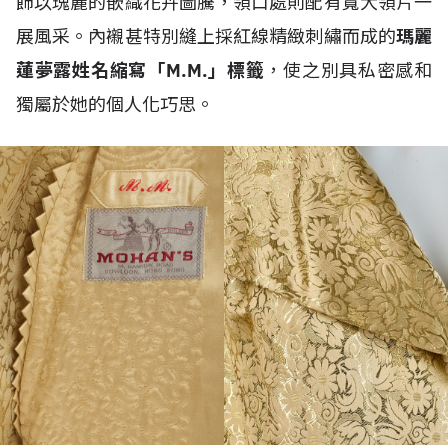
飾以瑰麗的嵌織花卉圖騰，領口處則配有寬大領片一
展風采。內襯甚特別縫上採紅線精緻刺繡而成的
瑪麗
蓮夢露姓名縮寫「M.M.」標籤
，使之別具私密感和
獨屬於她的個人化巧思。