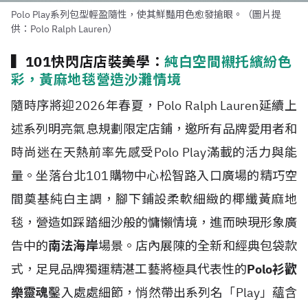
Polo Play系列包型輕盈隨性，使其鮮豔用色愈發搶眼。（圖片提
供：Polo Ralph Lauren）
▍101快閃店店裝美學：
純白空間襯托繽紛色
彩，黃麻地毯營造沙灘情境
隨時序將迎2026年春夏，Polo Ralph Lauren延續上
述系列明亮氣息規劃限定店鋪，邀所有品牌愛用者和
時尚迷在天熱前率先感受Polo Play滿載的活力與能
量。坐落台北101購物中心松智路入口廣場的精巧空
間奠基純白主調，腳下鋪設柔軟細緻的椰纖黃麻地
毯，營造如踩踏細沙般的慵懶情境，進而映現形象廣
告中的
南法海岸
場景。店內展陳的全新和經典包袋款
式，足見品牌獨運精湛工藝將極具代表性的
Polo衫歡
樂靈魂
鑿入處處細節，悄然帶出系列名「Play」蘊含