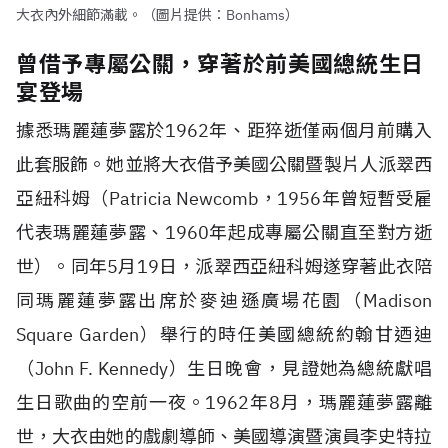
大衣內外細節滿載。（圖片提供：Bonhams）
曾借予專屬公關，穿著於前美國總統生日
宴登場
據悉瑪麗蓮夢露於1962年、距猝逝僅兩個月前購入
此套服飾。她並將大衣借予美國公關暨製片人派翠西
亞紐科姆（Patricia Newcomb，1956年曾短暫受雇
代表瑪麗蓮夢露、1960年起成專屬公關直至對方逝
世）。同年5月19日，派翠西亞紐科姆遂穿著此衣陪
同瑪麗蓮夢露出席於麥迪遜廣場花園（Madison
Square Garden）舉行的時任美國總統約翰甘迺迪
（John F. Kennedy）生日晚會，見證她為總統獻唱
生日歌曲的空前一夜。1962年8月，瑪麗蓮夢露離
世，大衣由她的戲劇導師、美國導演暨演員李史特拉