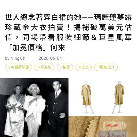
世人總念著穿白裙的她——瑪麗蓮夢露
珍藏金大衣拍賣！揭祕破萬美元估
值，同場帶看服裝細節＆巨星風華
「加冕價格」何來
by Ning Chi
2026-06-04
瑪麗蓮夢露
邦瀚斯
拍賣
古董
服裝設計