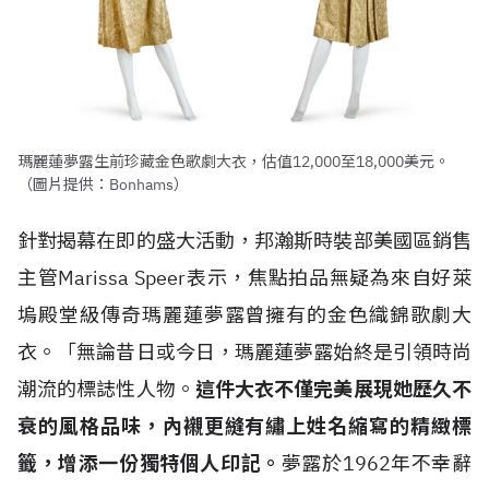
瑪麗蓮夢露生前珍藏金色歌劇大衣，估值12,000至18,000美元。
（圖片提供：Bonhams）
針對揭幕在即的盛大活動，邦瀚斯時裝部美國區銷售
主管Marissa Speer表示，焦點拍品無疑為來自好萊
塢殿堂級傳奇瑪麗蓮夢露曾擁有的金色織錦歌劇大
衣。「無論昔日或今日，瑪麗蓮夢露始終是引領時尚
潮流的標誌性人物。
這件大衣不僅完美展現她歷久不
衰的風格品味，內襯更縫有繡上姓名縮寫的精緻標
籤，增添一份獨特個人印記。
夢露於1962年不幸辭