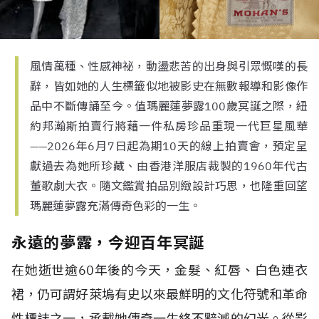
風情萬種、性感神祕，動盪悲苦的出身與引眾慨嘆的長
辭，皆如她的人生標籤似地被影史在無數報導和影像作
品中不斷傳誦至今。值瑪麗蓮夢露100歲冥誕之際，紐
約邦瀚斯拍賣行將藉一件私房珍品重現一代巨星風華
——2026年6月7日起為期10天的線上拍賣會，預定呈
獻過去為她所珍藏、由香港洋服店裁製的1960年代古
董歌劇大衣。隨文鑑賞拍品別緻設計巧思，也隆重回望
瑪麗蓮夢露充滿傳奇色彩的一生。
永遠的夢露，今迎百年冥誕
在她逝世逾60年後的今天，金髮、紅唇、白色連衣
裙，仍可謂好萊塢有史以來最鮮明的文化符號和革命
性標誌之一，承載她傳奇一生終不黯滅的幻光。從影