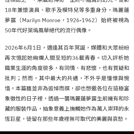
18年兼懷演員、歌手及模特兒等多重身分，瑪麗蓮
夢露（Marilyn Monroe，1926-1962）始終被視為
50年代好萊塢風華絕代的流行偶像。
2026年6月1日，適逢其百年冥誕，媒體和大眾紛紛
再次憶起她絢爛人間至短的36載青春。切入評析她
職業生涯的角度很多，有同情、有悲懷，也有質疑和
批判；然而，其中最大的共通，不外乎是憧憬與惋
惜。本篇雖並非為追悼而撰，卻也想邀各位在這極富
象徵性的日子裡，透過一襲瑪麗蓮夢露生前擁有和珍
藏的服裝作品，抽象意義上撫觸她作為萬人崇拜的永
恆巨星，徒留在那些年歲裡無可取代的美麗與哀愁。