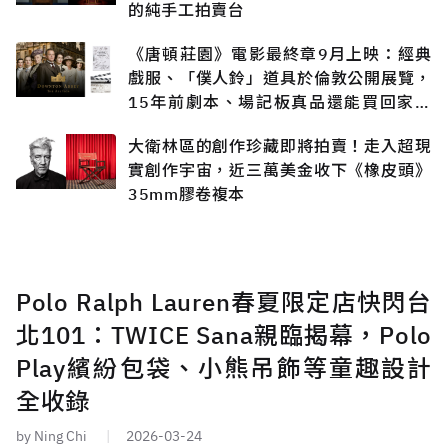
的純手工拍賣台
《唐頓莊園》電影最終章9月上映：經典
戲服、「僕人鈴」道具於倫敦公開展覽，
15年前劇本、場記板真品還能買回家收
藏？
大衛林區的創作珍藏即將拍賣！走入超現
實創作宇宙，近三萬美金收下《橡皮頭》
35mm膠卷複本
Polo Ralph Lauren春夏限定店快閃台
北101：TWICE Sana親臨揭幕，Polo
Play繽紛包袋、小熊吊飾等童趣設計
全收錄
by Ning Chi
2026-03-24