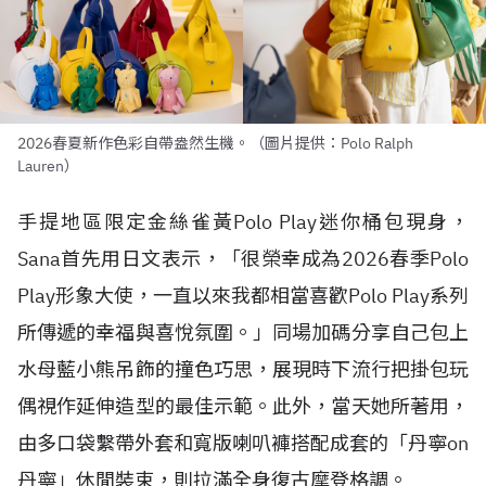
2026春夏新作色彩自帶盎然生機。（圖片提供：Polo Ralph
Lauren）
手提地區限定金絲雀黃Polo Play迷你桶包現身，
Sana首先用日文表示，「很榮幸成為2026春季Polo
Play形象大使，一直以來我都相當喜歡Polo Play系列
所傳遞的幸福與喜悅氛圍。」同場加碼分享自己包上
水母藍小熊吊飾的撞色巧思，展現時下流行把掛包玩
偶視作延伸造型的最佳示範。此外，當天她所著用，
由多口袋繫帶外套和寬版喇叭褲搭配成套的「丹寧on
丹寧」休閒裝束，則拉滿全身復古摩登格調。