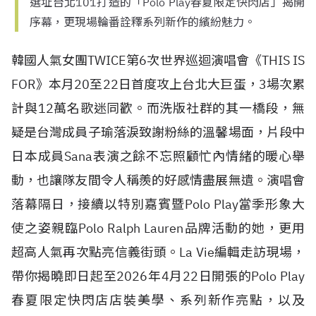
選址台北101打造的「Polo Play春夏限定快閃店」揭開
序幕，更現場輪番詮釋系列新作的繽紛魅力。
韓國人氣女團TWICE第6次世界巡迴演唱會《THIS IS
FOR》本月20至22日首度攻上台北大巨蛋，3場次累
計與12萬名歌迷同歡。而洗版社群的其一橋段，無
疑是台灣成員子瑜落淚致謝粉絲的溫馨場面，片段中
日本成員Sana表演之餘不忘照顧忙內情緒的暖心舉
動，也讓隊友間令人稱羨的好感情盡展無遺。演唱會
落幕隔日，接續以特別嘉賓暨Polo Play當季形象大
使之姿親臨Polo Ralph Lauren品牌活動的她，更用
超高人氣再次點亮信義街頭。La Vie編輯走訪現場，
帶你揭曉即日起至2026年4月22日開張的Polo Play
春夏限定快閃店店裝美學、系列新作亮點，以及