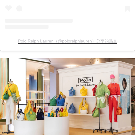
Polo Ralph Lauren（@poloralphlauren）分享的貼文