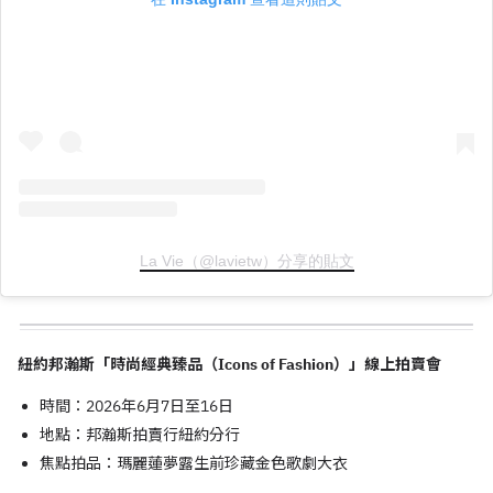
La Vie（@lavietw）分享的貼文
紐約邦瀚斯「時尚經典臻品（Icons of Fashion）」線上拍賣會
時間：2026年6月7日至16日
地點：邦瀚斯拍賣行紐約分行
焦點拍品：瑪麗蓮夢露生前珍藏金色歌劇大衣