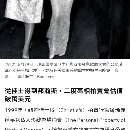
1962年5月19日，瑪麗蓮夢露（中）與穿著金色歌劇大衣的公關派
翠西亞紐科姆（左），於時任美國總統約翰甘迺迪生日晚會上合
影。（圖片提供：Bonhams）
從佳士得到邦瀚斯，二度亮相拍賣會估值
破萬美元
1999年，紐約佳士得（Christie's）拍賣行籌辦瑪麗
蓮夢露私人珍藏專場拍賣（The Personal Property of
Marilyn Monroe），這襲華美衣裝方才首次現身公眾