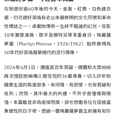
在她逝世逾60年後的今天，金髮、紅唇、白色連衣
裙，仍可謂好萊塢有史以來最鮮明的文化符號和革命
性標誌之一，承載她傳奇一生終不黯滅的幻光。從影
18年兼懷演員、歌手及模特兒等多重身分，瑪麗蓮
夢露（Marilyn Monroe，1926-1962）始終被視為
50年代好萊塢風華絕代的流行偶像。
2026年6月1日，適逢其百年冥誕，媒體和大眾紛紛
再次憶起她絢爛人間至短的36載青春。切入評析她
職業生涯的角度很多，有同情、有悲懷，也有質疑和
批判；然而，其中最大的共通，不外乎是憧憬與惋
惜。本篇雖並非為追悼而撰，卻也想邀各位在這極富
象徵性的日子裡，透過一襲瑪麗蓮夢露生前擁有和珍