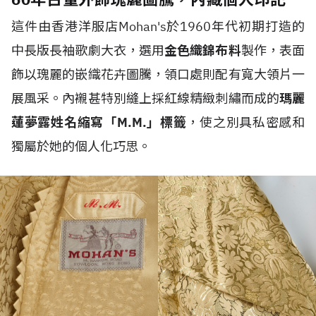
這件由香港洋服店Mohan's於1960年代初期打造的
中長版長袖歌劇大衣，選用
金色織錦布料
製作，表面
飾以瑰麗的嵌織花卉圖騰，領口處則配有寬大領片一
展風采。內襯甚特別縫上採紅線精緻刺繡而成的
瑪麗
蓮夢露姓名縮寫「M.M.」標籤
，使之別具私密感和
獨屬於她的個人化巧思。