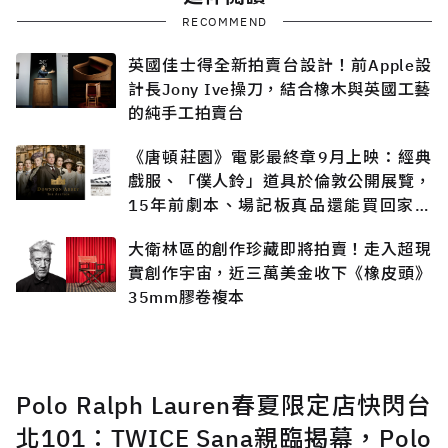
RECOMMEND
英國佳士得全新拍賣台設計！前Apple設
計長Jony Ive操刀，結合橡木與英國工藝
的純手工拍賣台
《唐頓莊園》電影最終章9月上映：經典
戲服、「僕人鈴」道具於倫敦公開展覽，
15年前劇本、場記板真品還能買回家收
藏？
大衛林區的創作珍藏即將拍賣！走入超現
實創作宇宙，近三萬美金收下《橡皮頭》
35mm膠卷複本
Polo Ralph Lauren春夏限定店快閃台
北101：TWICE Sana親臨揭幕，Polo