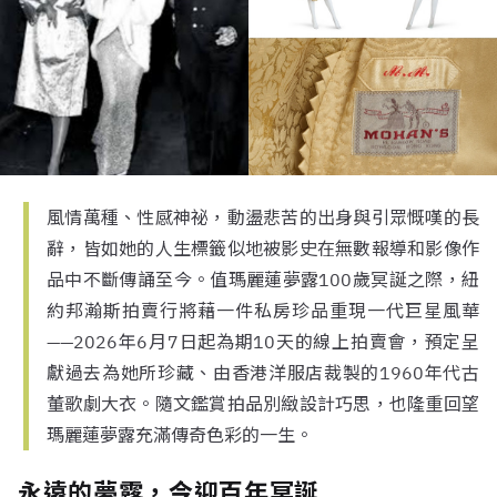
風情萬種、性感神祕，動盪悲苦的出身與引眾慨嘆的長
辭，皆如她的人生標籤似地被影史在無數報導和影像作
品中不斷傳誦至今。值瑪麗蓮夢露100歲冥誕之際，紐
約邦瀚斯拍賣行將藉一件私房珍品重現一代巨星風華
——2026年6月7日起為期10天的線上拍賣會，預定呈
獻過去為她所珍藏、由香港洋服店裁製的1960年代古
董歌劇大衣。隨文鑑賞拍品別緻設計巧思，也隆重回望
瑪麗蓮夢露充滿傳奇色彩的一生。
永遠的夢露，今迎百年冥誕