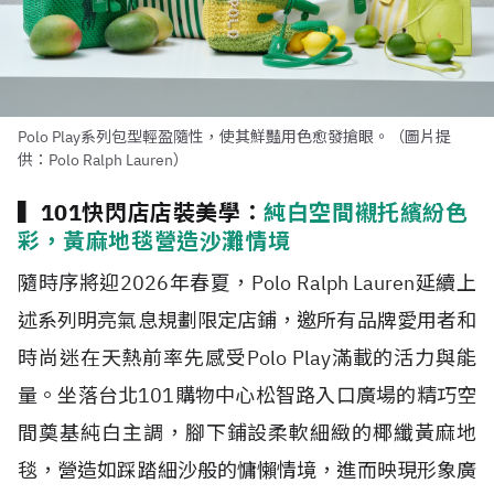
Polo Play系列包型輕盈隨性，使其鮮豔用色愈發搶眼。（圖片提
供：Polo Ralph Lauren）
▍101快閃店店裝美學：
純白空間襯托繽紛色
彩，黃麻地毯營造沙灘情境
隨時序將迎2026年春夏，Polo Ralph Lauren延續上
述系列明亮氣息規劃限定店鋪，邀所有品牌愛用者和
時尚迷在天熱前率先感受Polo Play滿載的活力與能
量。坐落台北101購物中心松智路入口廣場的精巧空
間奠基純白主調，腳下鋪設柔軟細緻的椰纖黃麻地
毯，營造如踩踏細沙般的慵懶情境，進而映現形象廣