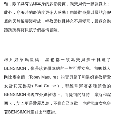
鞋，除了具有品牌本身的多彩特質，讓寶貝們一眼就愛上；
此外，穿著時的舒適度更令人感動！由於鞋身是以最貼合腳
底的天然橡膠製程成，輕盈柔軟且持久不易變形，最適合跑
跑跳跳得寶貝孩子們盡情冒險。
舉凡好萊塢星媽、星爸都一致為寶貝孩子挑選了
BENSIMON，像是珍妮佛嘉納的一對可愛女兒、前蜘蛛人
陶比麥奎爾（Tobey Maguire）的寶貝兒子和湯姆克魯斯愛
女舒莉克魯斯( Suri Cruise ) ，都經常穿著各種顏色的
BENSIMON出現在外媒雜誌上。而提到的凱特．摩斯和潔
西卡．艾巴更是愛屋及烏，不僅自己喜歡，也經常讓女兒穿
著BENSIMON童鞋出門逛街。