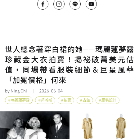
世人總念著穿白裙的她——瑪麗蓮夢露
珍藏金大衣拍賣！揭祕破萬美元估
值，同場帶看服裝細節＆巨星風華
「加冕價格」何來
by Ning Chi
2026-06-04
瑪麗蓮夢露
邦瀚斯
拍賣
古董
服裝設計