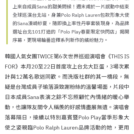
上來自成員Sana的甜美問候！週末甫於一片感動中結束
全球巡演台北站，身兼Polo Ralph Lauren包款形象大使
的Sana湊崎紗夏，隨即換上率性丹寧套裝現身，為品牌
選址台北101打造的「Polo Play春夏限定快閃店」揭開
序幕，更現場輪番詮釋系列新作的繽紛魅力。
韓國人氣女團TWICE第6次世界巡迴演唱會《THIS IS
FOR》本月20至22日首度攻上台北大巨蛋，3場次累
計與12萬名歌迷同歡。而洗版社群的其一橋段，無
疑是台灣成員子瑜落淚致謝粉絲的溫馨場面，片段中
日本成員Sana表演之餘不忘照顧忙內情緒的暖心舉
動，也讓隊友間令人稱羨的好感情盡展無遺。演唱會
落幕隔日，接續以特別嘉賓暨Polo Play當季形象大
使之姿親臨Polo Ralph Lauren品牌活動的她，更用