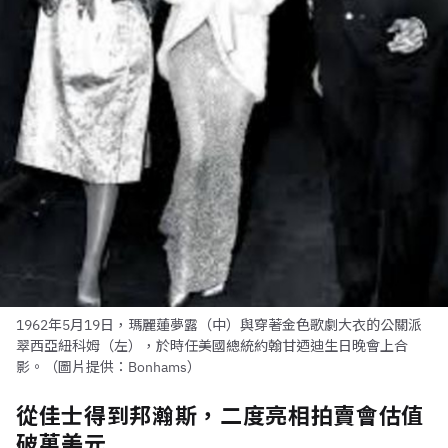
1962年5月19日，瑪麗蓮夢露（中）與穿著金色歌劇大衣的公關派
翠西亞紐科姆（左），於時任美國總統約翰甘迺迪生日晚會上合
影。（圖片提供：Bonhams）
從佳士得到邦瀚斯，二度亮相拍賣會估值
破萬美元