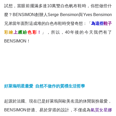
試想，當眼前擺滿多達10萬雙白色帆布鞋時，你想做些什
麼？BENSIMON創辦人Serge Bensimon與Yves Bensimon
兄弟當年面對這成堆的白色布鞋時突發奇想：「
為這些
鞋子
彩繪
上
繽紛
色彩
！
」，所以，40年後的今天我們有了
BENSIMON！
好萊塢明星最愛 自然不做作的質樸生活哲學
起源於法國、現在已是好萊塢與歐美名流的休閒裝扮最愛，
BENSIMON舒適、易於穿搭的設計，不僅成為
氣質女星娜