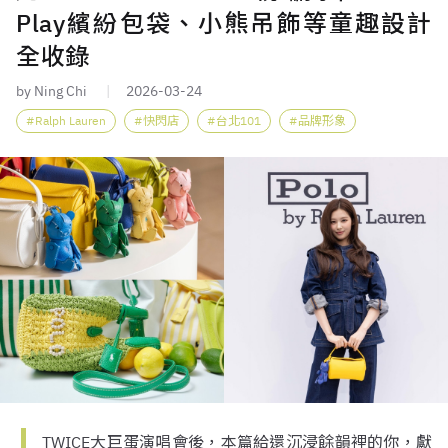
Play繽紛包袋、小熊吊飾等童趣設計
全收錄
by Ning Chi
2026-03-24
Ralph Lauren
快閃店
台北101
品牌形象
TWICE大巨蛋演唱會後，本篇給還沉浸餘韻裡的你，獻