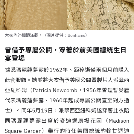
大衣內外細節滿載。（圖片提供：Bonhams）
曾借予專屬公關，穿著於前美國總統生日
宴登場
據悉瑪麗蓮夢露於1962年、距猝逝僅兩個月前購入
此套服飾。她並將大衣借予美國公關暨製片人派翠西
亞紐科姆（Patricia Newcomb，1956年曾短暫受雇
代表瑪麗蓮夢露、1960年起成專屬公關直至對方逝
世）。同年5月19日，派翠西亞紐科姆遂穿著此衣陪
同瑪麗蓮夢露出席於麥迪遜廣場花園（Madison
Square Garden）舉行的時任美國總統約翰甘迺迪