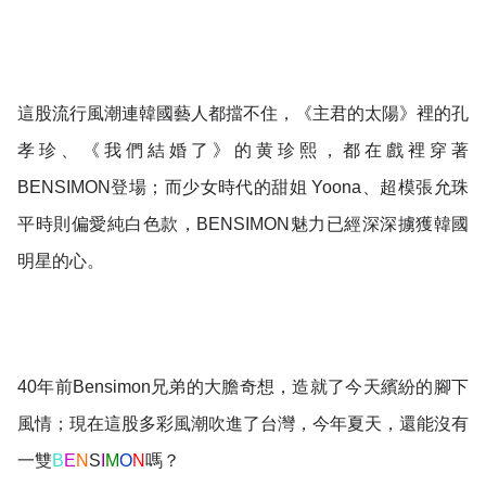
這股流行風潮連韓國藝人都擋不住，《主君的太陽》裡的孔
孝珍、《我們結婚了》的黄珍熙，都在戲裡穿著
BENSIMON登場；而少女時代的甜姐 Yoona、
超模張允珠
平時則偏愛純白色款，BENSIMON魅力已經深深擄獲韓國
明星的心。
40年前Bensim
on兄弟的大膽奇想，造就了今天繽紛的腳下
風情；現在這股多彩風潮吹進了台灣，今年夏天，還能沒有
一雙
B
E
N
S
I
M
O
N
嗎？