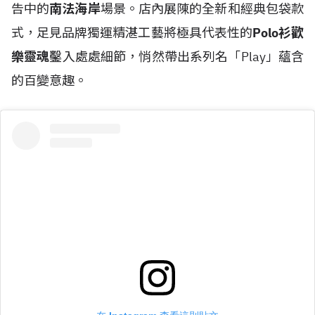
告中的
南法海岸
場景。店內展陳的全新和經典包袋款
式，足見品牌獨運精湛工藝將極具代表性的
Polo衫歡
樂靈魂
鑿入處處細節，悄然帶出系列名「Play」蘊含
的百變意趣。