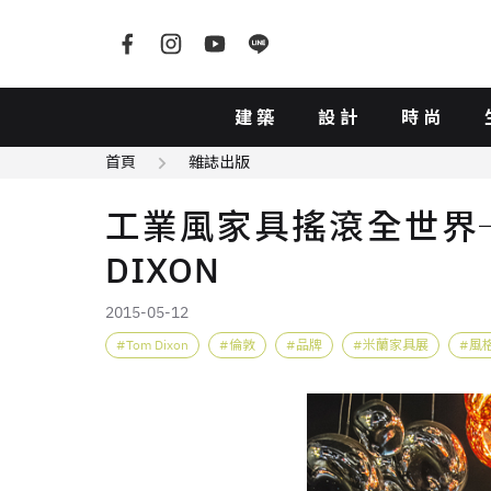
建築
設計
時尚
首頁
雜誌出版
工業風家具搖滾全世界──S
DIXON
2015-05-12
Tom Dixon
倫敦
品牌
米蘭家具展
風