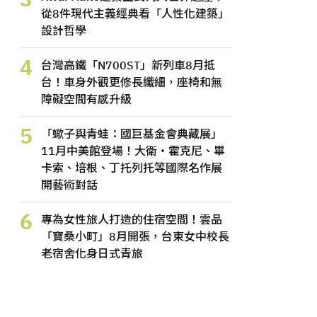
從8件現代主義經典看「人性化建築」
設計哲學
4
台灣高鐵「N700ST」新列車8月抵
台！車身外觀更修長纖細，座椅和無
障礙空間有感升級
5
「蠍子與青蛙：國巨基金會典藏展」
11月中美館登場！大衛・霍克尼、畢
卡索、培根、丁托列托等國際名作展
開藝術對話
6
專為女性旅人打造的住宿空間！雲品
「寶桑小町」8月開張，台東女中校長
老宿舍化身日式青旅