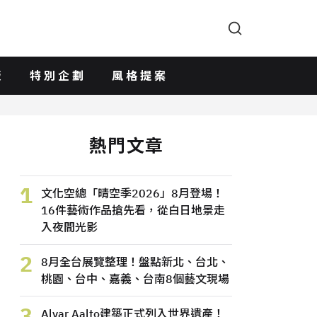
版
特別企劃
風格提案
熱門文章
1
文化空總「晴空季2026」8月登場！
16件藝術作品搶先看，從白日地景走
入夜間光影
2
8月全台展覽整理！盤點新北、台北、
桃園、台中、嘉義、台南8個藝文現場
3
Alvar Aalto建築正式列入世界遺產！