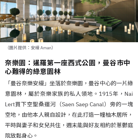
（圖片提供：安縵 Aman）
奈樂園：暹羅第一座西式公園，曼谷市中
心難得的綠意園林
「曼谷奈樂安縵」坐落於奈樂園，曼谷中心的一片綠
意園林，屬於奈樂家族的私人領地。1915年，Nai
Lert買下空聖桑運河（Saen Saep Canal）旁的一塊
空地，由他本人親自設計，在此打造一幢柚木居所，
平時與妻子和女兒共住，週末能與好友相約於蔥鬱庭
院放鬆身心。