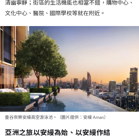
清幽寧靜；街區的生活機能也相當不錯，購物中心、
文化中心、醫院、國際學校等就在附近。
曼谷奈樂安縵高空游泳池。（圖片提供：安縵 Aman）
亞洲之旅以安縵為始、以安縵作結