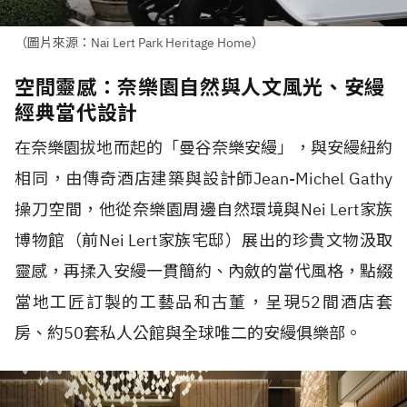
（圖片來源：Nai Lert Park Heritage Home）
空間靈感：奈樂園自然與人文風光、安縵
經典當代設計
在奈樂園拔地而起的「曼谷奈樂安縵」，與安縵紐約
相同，由傳奇酒店建築與設計師
Jean-Michel Gathy
操刀空間，他從奈樂園周邊自然環境與
Nei Lert
家族
博物館（前
Nei Lert
家族宅邸）展出的珍貴文物汲取
靈感，再揉入安縵一貫簡約、內斂的當代風格，點綴
當地工匠訂製的工藝品和古董，呈現
52
間酒店套
房、約
50
套私人公館與全球唯二的安縵俱樂部。