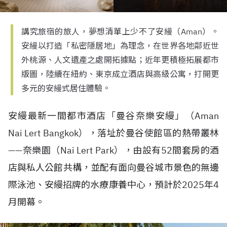
講究旅宿的旅人，夢想清單上少不了安縵（Aman）。
安縵以打造「私密隱居地」為理念，在世界各地鄰近世
外桃源、人文遺產之處開拓據點；近年更積極拓展都市
版圖，陸續在紐約、東京成立酒店與高級公寓，打開更
多元的安縵式居住體驗。
安縵最新一間都市酒店「曼谷奈樂安縵」（
Aman
Nai Lert Bangkok
），落址於曼谷使館區的熱帶叢林
——
奈樂園（
Nai Lert Park
），由設有
52
間套房的酒
店與私人公館共構，並配有面向曼谷城市景色的無邊
際泳池、安縵招牌的水療康養中心，預計於
2025
年
4
月開幕。