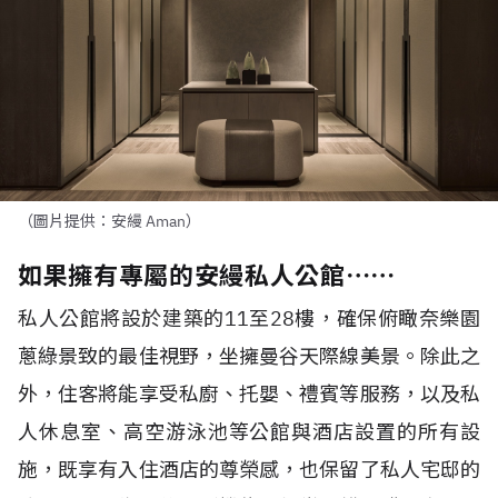
（圖片提供：安縵 Aman）
如果擁有專屬的安縵私人公館⋯⋯
私人公館將設於建築的11至28樓，確保俯瞰奈樂園
蔥綠景致的最佳視野，坐擁曼谷天際線美景。除此之
外，住客將能享受私廚、托嬰、禮賓等服務，以及私
人休息室、高空游泳池等公館與酒店設置的所有設
施，既享有入住酒店的尊榮感，也保留了私人宅邸的