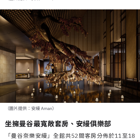
（圖片提供：安縵 Aman）
坐擁曼谷最寬敞套房、安縵俱樂部
「曼谷奈樂安縵」全館共
52
間客房分佈於
11
至
18