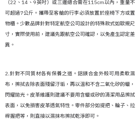
（22、14、9英吋）或三邊
總合需在115cm以內，重量不
可超過7公斤。攜帶至客艙的行李必須放置於座椅下方或置
物櫃。少數品牌針對特定航空公司設計的特殊款式如歐規尺
寸，實際使用前，建議先跟航空公司確認，以免產生認定差
異。
2.針對不同質材各有保養之道。鋁鎂合金外殼可用柔軟濕
布，擦拭去除表面殘留汙垢，再以溫和不含二氧化矽的蠟，
閃耀拋光。皮革維護則建議不要用含蠟或矽的清潔用品擦拭
表面，以免損害皮革透氣特性。零件部分如提把、輪子、拉
桿握把等，則直接以濕抹布擦拭乾淨即可。