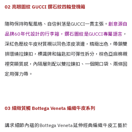
02 亮眼圖紋 GUCCI 鑽石紋四輪登機箱
隨時保持時髦風格、自信俐落是GUCCI一貫主張。
創意源自
品牌60年代設計的行李箱，鑽石圖紋是GUCCI專屬語言
，
深紅色壓紋牛皮材質襯以同色漆皮滾邊，精緻出色，帶鎖雙
排環繞拉鍊扣，標識牌和鑰匙扣可彈性拆分，棕色亞麻棉襯
裡突顯質感，內隔層則配以雙拉鍊扣、一個開口袋、兩條固
定用彈力帶。
03 細緻質觸 Bottega Veneta 編織牛皮系列
講求細節內蘊的Bottega Veneta延伸經典編織牛皮工藝於