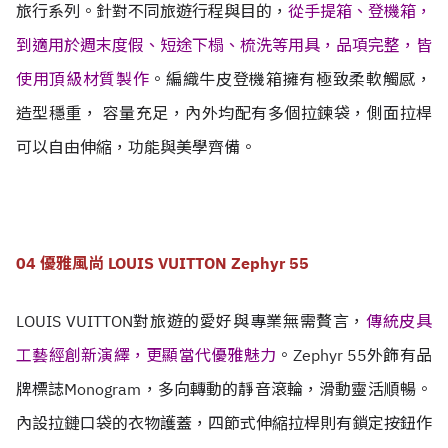
旅行系列。針對不同旅遊行程與目的，
從手提箱、登機箱，
到適用於週末度假、短途下榻、梳洗等用具，品項完整，皆
使用頂級材質製作
。編織牛皮登機箱擁有極致柔軟觸感，
造型穩重， 容量充足，內外均配有多個拉鍊袋，側面拉桿
可以自由伸縮，功能與美學齊備。
04 優雅風尚 LOUIS VUITTON Zephyr 55
LOUIS VUITTON對旅遊的愛好與專業無需贅言，
傳統皮具
工藝經創新演繹，更顯當代優雅魅力
。Zephyr 55外飾有品
牌標誌Monogram，多向轉動的靜音滾輪，滑動靈活順暢。
內設拉鏈口袋的衣物護蓋，四節式伸縮拉桿則有鎖定按鈕作