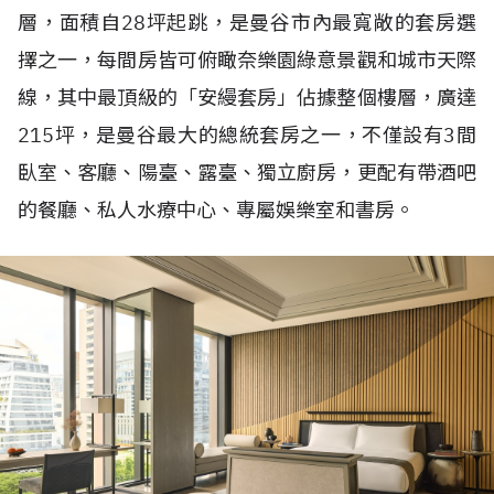
層，面積自
28
坪起跳，是曼谷市內最寬敞的套房選
擇之一，每間房皆可俯瞰奈樂園綠意景觀和城市天際
線，其中最頂級的「安縵套房」佔據整個樓層，廣達
215
坪，是曼谷最大的總統套房之一，不僅設有
3
間
臥室、客廳、陽臺、露臺、獨立廚房，更配有帶酒吧
的餐廳、私人水療中心、專屬娛樂室和書房。