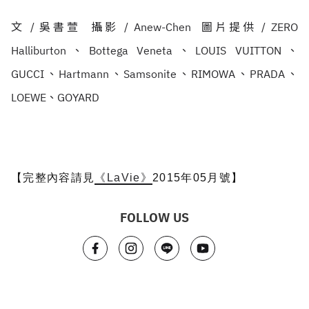
文 / 吳書萱 攝影 / Anew-Chen 圖片提供 / ZERO
Halliburton、Bottega Veneta、LOUIS VUITTON、
GUCCI、Hartmann、Samsonite、RIMOWA、PRADA、
LOEWE、GOYARD
【完整內容請見
《LaVie》
2015年05月號】
FOLLOW US