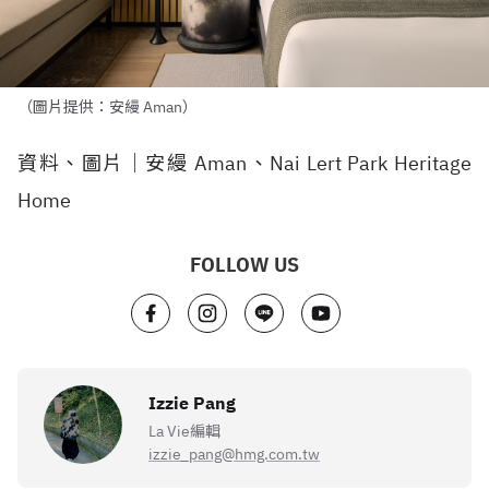
（圖片提供：安縵 Aman）
資料、圖片｜安縵 Aman、Nai Lert Park Heritage
Home
FOLLOW US
Izzie Pang
La Vie編輯
izzie_pang@hmg.com.tw