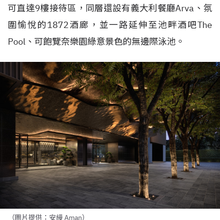
可直達
9
樓接待區，同層還設有義大利餐廳
Arva
、氛
圍愉悅的
1872
酒廊，並一路延伸至池畔酒吧
The
Pool
、可飽覽奈樂園綠意景色的無邊際泳池。
（圖片提供：安縵 Aman）