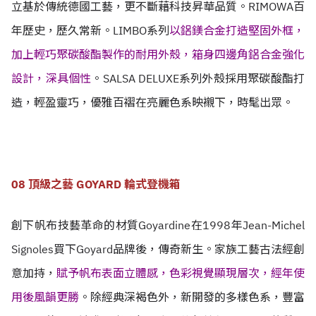
立基於傳統德國工藝，更不斷藉科技昇華品質。RIMOWA百
年歷史，歷久常新。LIMBO系列
以鋁鎂合金打造堅固外框，
加上輕巧聚碳酸酯製作的耐用外殼，箱身四邊角鋁合金強化
設計，深具個性
。SALSA DELUXE系列外殼採用聚碳酸酯打
造，輕盈靈巧，優雅百褶在亮麗色系映襯下，時髦出眾。
08 頂級之藝 GOYARD 輪式登機箱
創下帆布技藝革命的材質Goyardine在1998年Jean-Michel
Signoles買下Goyard品牌後，傳奇新生。家族工藝古法經創
意加持，
賦予帆布表面立體感，色彩視覺顯現層次，經年使
用後風韻更勝
。除經典深褐色外，新開發的多樣色系，豐富