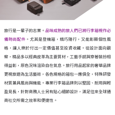
旅行是一輩子的志業。
品味成熟的旅人們已將行李箱視作必
備時尚配件
。尤其是登機箱，精巧隨行，又能彰顯個性風
格，讓人樂於付出一定價值甚至投資收藏。從設計面向觀
察，精品多以經典皮革為主要質材，工藝手感與穿著裝扮相
得益彰，原色況味渲染自在氣息。旅行用品起家的奢華品牌
更視旅遊為生活藝術，各色規格的箱包一應俱全，特殊研發
材質兼具風尚與機能。專業行李箱品牌則以堅固、耐用與輕
盈見長，針對商務人士另有貼心細節設計，滿足往來全球通
商社交所需之效率和便捷性。