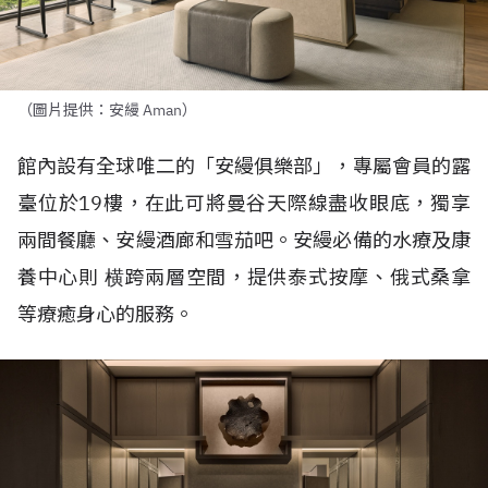
（圖片提供：安縵 Aman）
館內設有全球唯二的「安縵俱樂部」，專屬會員的露
臺位於
19
樓，在此可將曼谷天際線盡收眼底，獨享
兩間餐廳、安縵酒廊和雪茄吧。安縵必備的水療及康
養中心則
横跨兩層空間，提供泰式按摩、俄式桑拿
等療癒身心的服務。