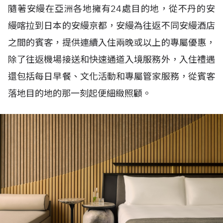
隨著安縵在亞洲各地擁有
24
處目的地，從不丹的安
縵喀拉到日本的安縵京都，安縵為往返不同安縵酒店
之間的賓客，提供連續入住兩晚或以上的專屬優惠，
除了往返機場接送和快速通道入境服務外，入住禮遇
還包括每日早餐、文化活動和專屬管家服務，從賓客
落地目的地的那一刻起便細緻照顧。