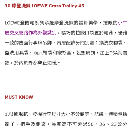
10 摩登洗鍊 LOEWE Cross Trolley 45
LOEWE登機箱系列承繼摩登洗鍊的設計美學，搶眼的
小牛
皮交叉紋路作為外觀識別
，精巧的拉鍊口袋置於箱背，優雅
一致的皮面行李牌吊飾，內層配飾分門別類：換洗衣物袋、
盥洗用具袋、兩只鞋袋和襯衫套，設想周到，加上TSA海關
鎖，於內於外都舉止如儀。
MUST KNOW
1.根據規範，登機行李尺寸大小不分艙等、航線，體積包括
輪子、把手及側袋，長寬高不可超過56、
36、
23公分