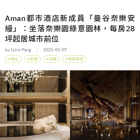
Aman都市酒店新成員「曼谷奈樂安
縵」：坐落奈樂園綠意園林，每房28
坪起居城市前位
by Izzie Pang
2025-02-07
曼谷
泰國
安縵
風格旅宿