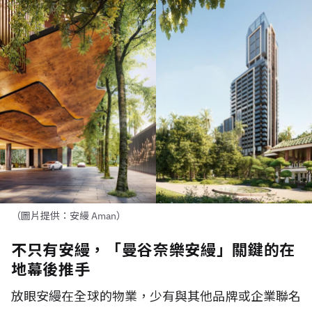
（圖片提供：安縵 Aman）
不只有安縵，「曼谷奈樂安縵」關鍵的在
地幕後推手
放眼安縵在全球的物業，少有與其他品牌或企業聯名