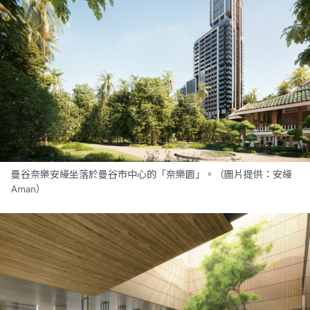
曼谷奈樂安縵坐落於曼谷市中心的「奈樂園」。（圖片提供：安縵
Aman）