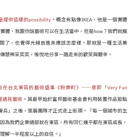
樣的possibility
。概念有點像IKEA，他是一個實體
實體，我跟你說藝術可以在生活當中，但是how？我們就瘋
間了，也覺得光線放進來應該怎麼樣。那就是一種生活美
傳慧神采奕奕，愉悅地分享一路走來的歡笑與艱辛。
台北東區的藝術盛事《粉樂町》──意即「Very Fun
尾遇見藝術
。其最早始於富邦藝術基金會利用裝置作品妝點
練兵」之後，策展團隊才正式走上街頭。「每一個城市的生
因為我們企業總部就在東區，所有同仁幾乎都在東區成長，
理解一半程度以上的自信。」