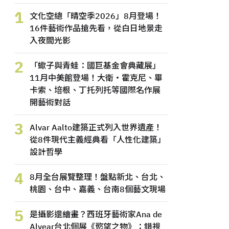
1
文化空總「晴空季2026」8月登場！
16件藝術作品搶先看，從白日地景走
入夜間光影
2
「蠍子與青蛙：國巨基金會典藏展」
11月中美館登場！大衛・霍克尼、畢
卡索、培根、丁托列托等國際名作展
開藝術對話
3
Alvar Aalto建築正式列入世界遺產！
從8件現代主義經典看「人性化建築」
設計哲學
4
8月全台展覽整理！盤點新北、台北、
桃園、台中、嘉義、台南8個藝文現場
5
是攝影還繪畫？西班牙藝術家Ana de
Alvear台北個展《慾望之物》：錯視