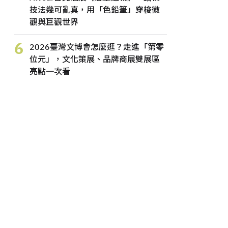
技法幾可亂真，用「色鉛筆」穿梭微
觀與巨觀世界
6
2026臺灣文博會怎麼逛？走進「第零
位元」，文化策展、品牌商展雙展區
亮點一次看