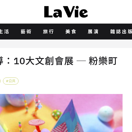
生活
藝術
旅行
美食
展演
雜誌出
0報導：10大文創會展 ─ 粉樂町
公共