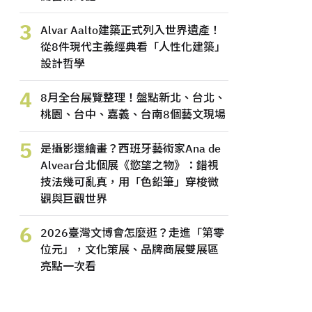
3
Alvar Aalto建築正式列入世界遺產！
從8件現代主義經典看「人性化建築」
設計哲學
4
8月全台展覽整理！盤點新北、台北、
桃園、台中、嘉義、台南8個藝文現場
5
是攝影還繪畫？西班牙藝術家Ana de
Alvear台北個展《慾望之物》：錯視
技法幾可亂真，用「色鉛筆」穿梭微
觀與巨觀世界
6
2026臺灣文博會怎麼逛？走進「第零
位元」，文化策展、品牌商展雙展區
亮點一次看