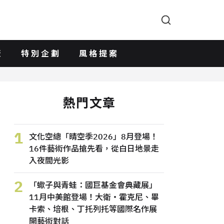
版
特別企劃
風格提案
熱門文章
1
文化空總「晴空季2026」8月登場！
16件藝術作品搶先看，從白日地景走
入夜間光影
2
「蠍子與青蛙：國巨基金會典藏展」
11月中美館登場！大衛・霍克尼、畢
卡索、培根、丁托列托等國際名作展
開藝術對話