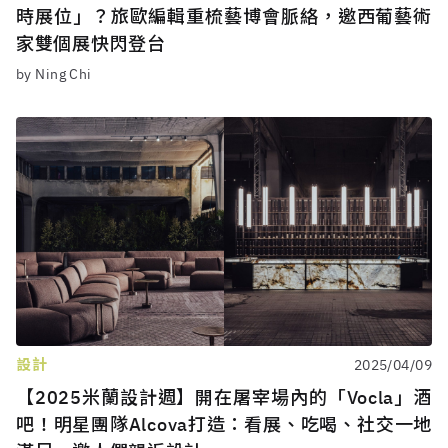
時展位」？旅歐編輯重梳藝博會脈絡，邀西葡藝術
家雙個展快閃登台
by Ning Chi
設計
2025/04/09
【2025米蘭設計週】開在屠宰場內的「Vocla」酒
吧！明星團隊Alcova打造：看展、吃喝、社交一地