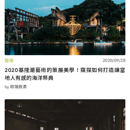
藝術
2020/09/28
2020基隆潮藝術的策展美學！窺探如何打造讓當
地人有感的海洋祭典
by 歐陽辰柔