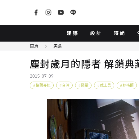
建築
設計
時尚
首頁
美食
塵封歲月的隱者 解鎖典
2015-07-09
格蘭菲迪
台灣
限量
威士忌
蘇格蘭