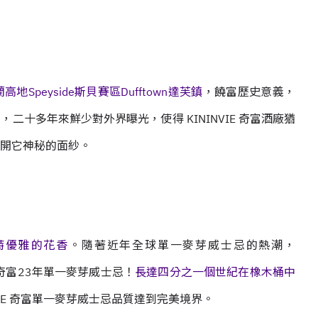
高地Speyside斯貝賽區Dufftown達芙鎮
，饒富歷史意義，
十多年來鮮少對外界曝光，使得 KININVIE 奇富酒廠猶
開它神秘的面紗。
特優雅的花香
。隨著近年全球單一麥芽威士忌的熱潮，
IE 奇富23年單一麥芽威士忌！
長達四分之一個世紀在橡木桶中
VIE 奇富單一麥芽威士忌品質達到完美境界。