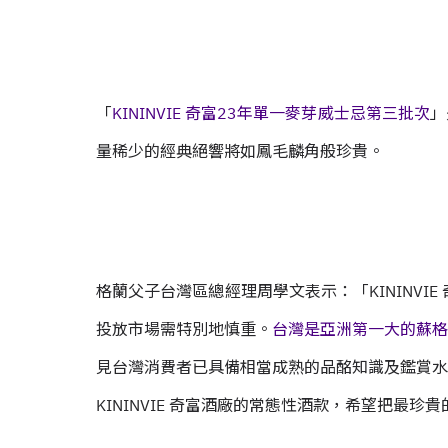
「
KININVIE 奇富23年單一麥芽威士忌第三批次
」
量稀少的經典絕響將如鳳毛麟角般珍貴。
格蘭父子台灣區總經理周學文表示：「KININVI
投放市場需特別地慎重。
台灣是亞洲第一大的蘇格
見台灣消費者已具備相當成熟的品酩知識及鑑賞水
KININVIE 奇富酒廠的常態性酒款，希望把最