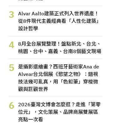
3
Alvar Aalto建築正式列入世界遺產！
從8件現代主義經典看「人性化建築」
設計哲學
4
8月全台展覽整理！盤點新北、台北、
桃園、台中、嘉義、台南8個藝文現場
5
是攝影還繪畫？西班牙藝術家Ana de
Alvear台北個展《慾望之物》：錯視
技法幾可亂真，用「色鉛筆」穿梭微
觀與巨觀世界
6
2026臺灣文博會怎麼逛？走進「第零
位元」，文化策展、品牌商展雙展區
亮點一次看