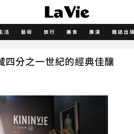
生活
藝術
旅行
美食
展演
雜誌出
藏四分之一世紀的經典佳釀