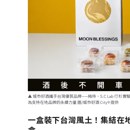
▲ 城市好酒攜手台灣優質品牌——梅侍、S.C Lab 
為支持在地品牌的永續力量 圖/城市好酒 City9 提供
一盒裝下台灣風土！集結在