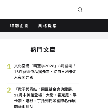
版
特別企劃
風格提案
熱門文章
1
文化空總「晴空季2026」8月登場！
16件藝術作品搶先看，從白日地景走
入夜間光影
2
「蠍子與青蛙：國巨基金會典藏展」
11月中美館登場！大衛・霍克尼、畢
卡索、培根、丁托列托等國際名作展
開藝術對話