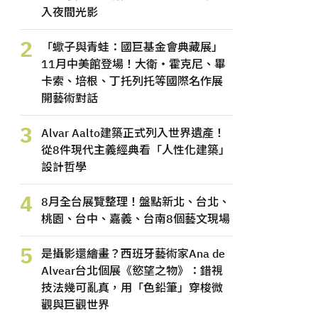
入夜間光影
2
「蠍子與青蛙：國巨基金會典藏展」
11月中美館登場！大衛・霍克尼、畢
卡索、培根、丁托列托等國際名作展
開藝術對話
3
Alvar Aalto建築正式列入世界遺產！
從8件現代主義經典看「人性化建築」
設計哲學
4
8月全台展覽整理！盤點新北、台北、
桃園、台中、嘉義、台南8個藝文現場
5
是攝影還繪畫？西班牙藝術家Ana de
Alvear台北個展《慾望之物》：錯視
技法幾可亂真，用「色鉛筆」穿梭微
觀與巨觀世界