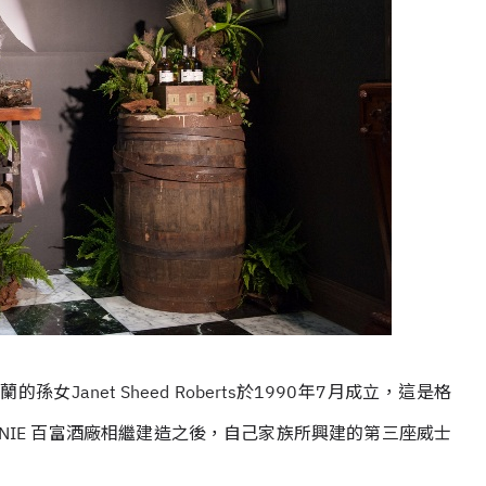
孫女Janet Sheed Roberts於1990年7月成立，這是格
 BALVENIE 百富酒廠相繼建造之後，自己家族所興建的第三座威士