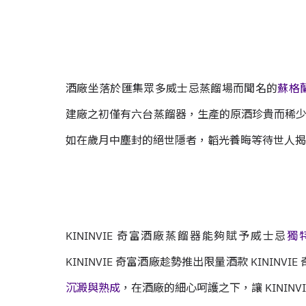
酒廠坐落於匯集眾多威士忌蒸餾場而聞名的
蘇格蘭
建廠之初僅有六台蒸餾器，生產的原酒珍貴而稀少，二
如在歲月中塵封的絕世隱者，韜光養晦等待世人揭
KININVIE 奇富酒廠蒸餾器能夠賦予威士忌
獨
KININVIE 奇富酒廠趁勢推出限量酒款 KININV
沉澱與熟成
，在酒廠的細心呵護之下，讓 KININ