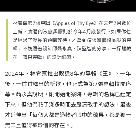
林宥嘉第7張專輯《Apples of Thy Eye》在去年7月數位
上線，實體的液態黑膠則於今年4月底發行。如果你也
是經過了漫長的預購等待，才拿到這張如藝術品般的專
輯，不妨跟著設計師聶永真、陳聖智的分享，一探埋藏
在「蘋果專輯」的設計細節。
2024年，林宥嘉推出睽違8年的專輯《王》。一年
後，一首首釋出的新歌，也正式為第7張專輯拉開序
幕。聶永真說明，剛開始開案時，專輯的名稱已經定
下來，但他們花了滿多時間去釐清歌手的想法，最後
才延伸出「每個人都是造物者眼中的蘋果，都是獨一
無二且值得被珍惜的存在。」