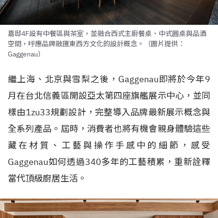
嘉邸4F設有中餐區與茶室，並融合西式主廚餐桌、中式圓桌與品酒
空間，呼應品牌融匯東西方文化的設計概念。（圖片提供：
Gaggenau）
繼上海、北京與雪梨之後，Gaggenau即將於今年9
月在台北信義區開設亞太第四座旗艦展示中心，並同
樣由1zu33規劃設計，完整導入品牌最新展示概念與
全系列產品。屆時，消費者也將有機會親身體驗這些
藏在材質、工藝與操作手感中的細節，感受
Gaggenau如何透過340多年的工藝積累，重新詮釋
當代頂級廚居生活。