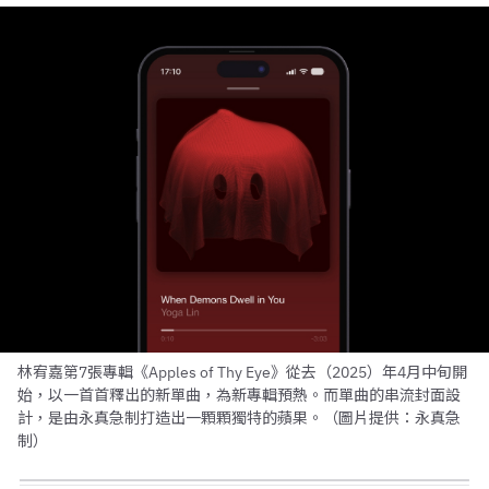
林宥嘉第7張專輯《Apples of Thy Eye》從去（2025）年4月中旬開
始，以一首首釋出的新單曲，為新專輯預熱。而單曲的串流封面設
計，是由永真急制打造出一顆顆獨特的蘋果。（圖片提供：永真急
制）