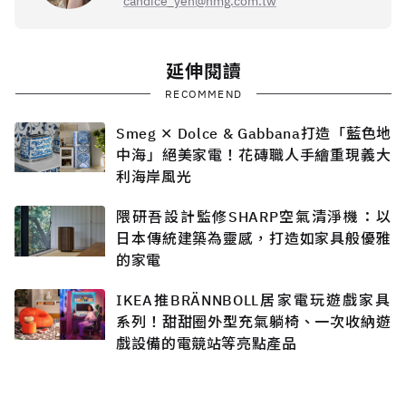
candice_yeh@hmg.com.tw
延伸閱讀
RECOMMEND
Smeg ✕ Dolce & Gabbana打造「藍色地
中海」絕美家電！花磚職人手繪重現義大
利海岸風光
隈研吾設計監修SHARP空氣清淨機：以
日本傳統建築為靈感，打造如家具般優雅
的家電
IKEA推BRÄNNBOLL居家電玩遊戲家具
系列！甜甜圈外型充氣躺椅、一次收納遊
戲設備的電競站等亮點產品