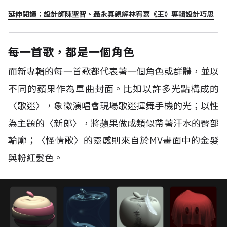
延伸閱讀：設計師陳聖智、聶永真親解林宥嘉《王》專輯設計巧思
每一首歌，都是一個角色
而新專輯的每一首歌都代表著一個角色或群體，並以
不同的蘋果作為單曲封面。比如以許多光點構成的
〈歌迷〉，象徵演唱會現場歌迷揮舞手機的光；以性
為主題的〈新郎〉，將蘋果做成類似帶著汗水的臀部
輪廓；〈怪情歌〉的靈感則來自於MV畫面中的金髮
與粉紅髮色。