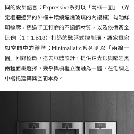
同的設計語言：Expressive系列以「兩框一圓」（界
定櫃體邊界的外框＋環繞煙燻玻璃的內襯框）勾勒鮮
明輪廓，透過手工打磨的不鏽鋼材質，以及依循黃金
比例（1：1.618）打造的懸浮式控制環，讓家電宛
如空間中的雕塑；Minimalistic系列則以「兩線一
圓」回歸極簡，捨去框體設計，提供鉑光銀與曜岩黑
兩種面板選擇，幾乎與櫥櫃立面融為一體，在低調之
中襯托建築與空間本身。