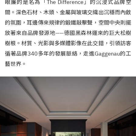
眼簾的是名為「The Difference」的沉浸式品牌空
間。深色石材、木頭、金屬與玻璃交織出沉穩而內斂
的氛圍，耳邊傳來規律的鍛鐵敲擊聲，空間中央則擺
放著來自品牌發源地——德國黑森林運來的巨大松樹
樹根。材質、光影與多媒體影像在此交錯，引領訪客
循著品牌340多年的發展脈絡，走進Gaggenau的工
藝世界。