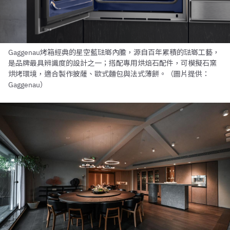
Gaggenau烤箱經典的星空藍琺瑯內膽，源自百年累積的琺瑯工藝，
是品牌最具辨識度的設計之一；搭配專用烘焙石配件，可模擬石窯
烘烤環境，適合製作披薩、歐式麵包與法式薄餅。（圖片提供：
Gaggenau）