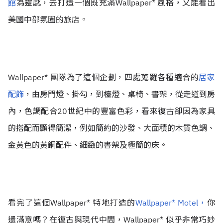
館
為靈感，去打造一個既充滿Wallpaper* 風格，又能看出
美國中部氛圍的旅店。
Wallpaper* 團隊為了這個企劃，四處蒐羅各種適合的
居家
配飾
，由房門燈、掛勾，到檯燈、桌椅、書架，從走道到房
內，色調配合20世紀中的豐富色彩，看來復古卻因為家具
的搭配而顯得簡潔，例如簡約的沙發、大面積的木質色調、
金黃色的黃銅配件、細緻的書架及極簡的床。
看完了這個Wallpaper* 特地打造的
Wallpaper* Motel，
你
還滿意嗎？在復古與現代中間，Wallpaper* 似乎非常巧妙