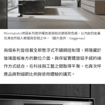
Minimalistic烤箱系列提供曜岩黑與鉑光銀兩款色選，以內斂的金屬
光澤自然融入櫥櫃與空間之中。（圖片提供：Gaggenau）
兩個系列皆搭載全新懸浮式不鏽鋼控制環，將隱藏於
玻璃面板後方的數位介面，與保留實體旋鈕手感的操
作方式結合，在科技與工藝之間取得平衡，也再次呼
應品牌對細節比例與使用體驗的講究。