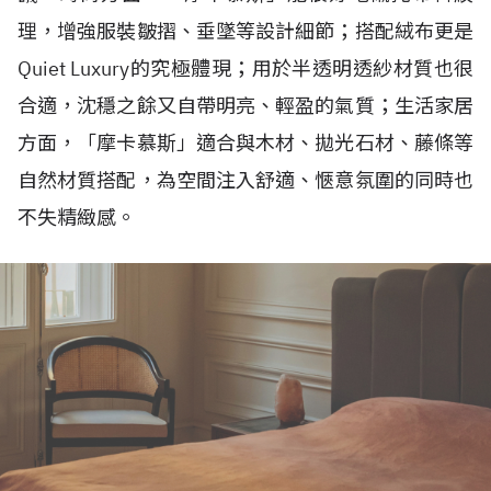
理，增強服裝皺摺、垂墜等設計細節；搭配絨布更是
Quiet Luxury
的究極體現；用於半透明透紗材質也很
合適，沈穩之餘又自帶明亮、輕盈的氣質；生活家居
方面，「摩卡慕斯」適合與木材、拋光石材、藤條等
自然材質搭配，為空間注入舒適、愜意氛圍的同時也
不失精緻感。