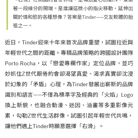
著一段緣分的開端。是誰讓這微小的指尖移動，延伸出
關於情和慾的各種想像？答案是Tinder——交友軟體的始
祖之一。
近日，Tinder迎來十年來首次品牌重塑，試圖拉近與
年輕世代之間的距離。專精品牌策略的跨國設計團隊
Porto Rocha，以「戀愛專欄作家」定位品牌，並巧
妙抓住Z世代厭倦約會卻渴望真愛、渴求真實卻沈浸
於幻象的「矛盾」心理，為Tinder發展出嶄新的品牌
識別和語言——不僅為標準字及經典的「火焰」Logo
換上新貌，也融合動漫、迷因、油畫等多重影像元
素，勾勒Z世代生活群像，試圖引起年輕世代共鳴，
讓他們遇上Tinder時願意選擇「右滑」。