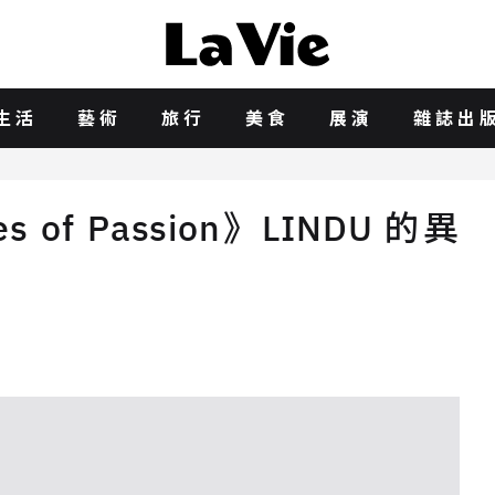
生活
藝術
旅行
美食
展演
雜誌出
res of Passion》LINDU 的異