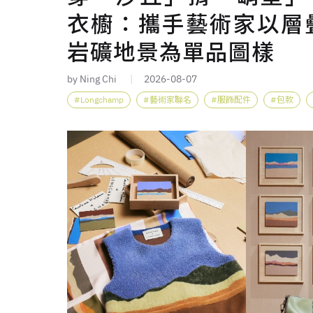
衣櫥：攜手藝術家以層
岩礦地景為單品圖樣
by Ning Chi
2026-08-07
Longchamp
藝術家聯名
服飾配件
包款