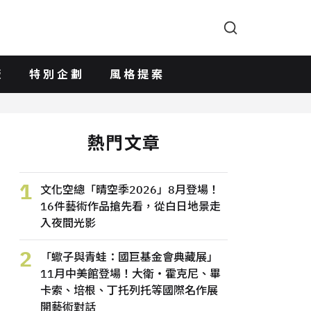
版
特別企劃
風格提案
熱門文章
1
文化空總「晴空季2026」8月登場！
16件藝術作品搶先看，從白日地景走
入夜間光影
2
「蠍子與青蛙：國巨基金會典藏展」
11月中美館登場！大衛・霍克尼、畢
卡索、培根、丁托列托等國際名作展
開藝術對話