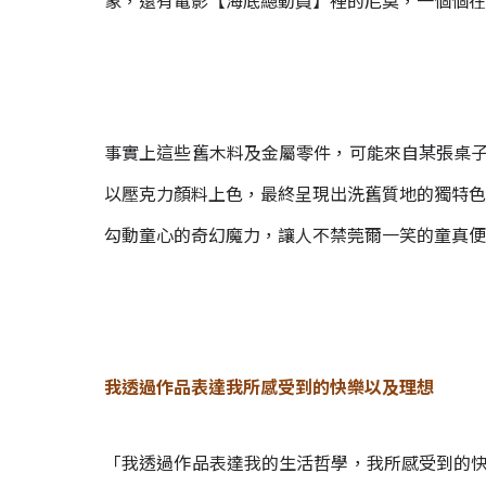
象，還有電影【海底總動員】裡的尼莫，一個個在Li
事實上這些舊木料及金屬零件，可能來自某張桌子的
以壓克力顏料上色，最終呈現出洗舊質地的獨特色
勾動童心的奇幻魔力，讓人不禁莞爾一笑的童真便是
我透過作品表達我所感受到的快樂以及理想
「我透過作品表達我的生活哲學，我所感受到的快樂