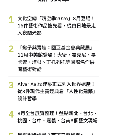
1
文化空總「晴空季2026」8月登場！
16件藝術作品搶先看，從白日地景走
入夜間光影
2
「蠍子與青蛙：國巨基金會典藏展」
11月中美館登場！大衛・霍克尼、畢
卡索、培根、丁托列托等國際名作展
開藝術對話
3
Alvar Aalto建築正式列入世界遺產！
從8件現代主義經典看「人性化建築」
設計哲學
4
8月全台展覽整理！盤點新北、台北、
桃園、台中、嘉義、台南8個藝文現場