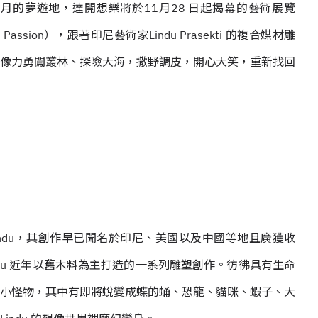
的夢遊地，達開想樂將於11月28 日起揭幕的藝術展覽
 of Passion），跟著印尼藝術家Lindu Prasekti 的複合媒材雕
像力勇闖叢林、探險大海，撒野調皮，開心大笑，重新找回
我們暱稱他為Lindu，其創作早已聞名於印尼、美國以及中國等地且廣獲收
du 近年以舊木料為主打造的一系列雕塑創作。彷彿具有生命
異的小怪物，其中有即將蛻變成蝶的蛹、恐龍、貓咪、蝦子、大