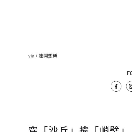
via /
達開想樂
F
穿「沙丘」揹「峭壁」，