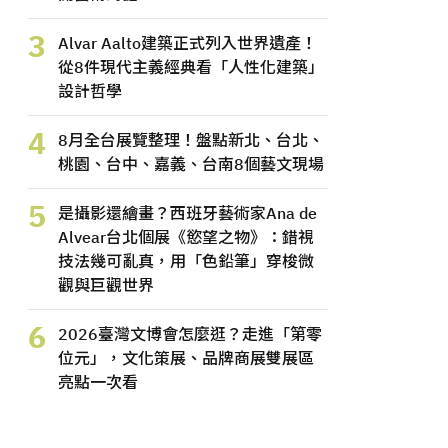
3
Alvar Aalto建築正式列入世界遺產！
從8件現代主義經典看「人性化建築」
設計哲學
4
8月全台展覽整理！盤點新北、台北、
桃園、台中、嘉義、台南8個藝文現場
5
是攝影還繪畫？西班牙藝術家Ana de
Alvear台北個展《慾望之物》：錯視
技法幾可亂真，用「色鉛筆」穿梭微
觀與巨觀世界
6
2026臺灣文博會怎麼逛？走進「第零
位元」，文化策展、品牌商展雙展區
亮點一次看