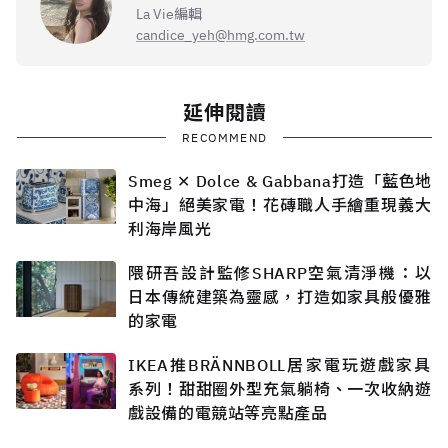
La Vie編輯
candice_yeh@hmg.com.tw
延伸閱讀
RECOMMEND
Smeg ✕ Dolce & Gabbana打造「藍色地
中海」絕美家電！花磚職人手繪重現義大
利海岸風光
隈研吾設計監修SHARP空氣清淨機：以
日本傳統建築為靈感，打造如家具般優雅
的家電
IKEA推BRÄNNBOLL居家電玩遊戲家具
系列！甜甜圈外型充氣躺椅、一次收納遊
戲設備的電競站等亮點產品