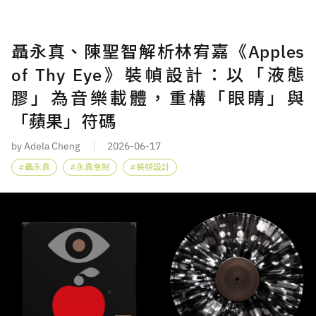
聶永真、陳聖智解析林宥嘉《Apples
of Thy Eye》裝幀設計：以「液態
膠」為音樂載體，重構「眼睛」與
「蘋果」符碼
by Adela Cheng
2026-06-17
聶永真
永真急制
裝幀設計