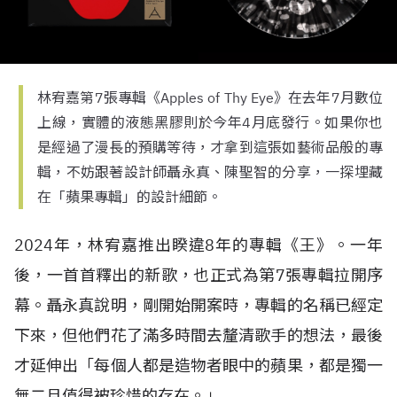
林宥嘉第7張專輯《Apples of Thy Eye》在去年7月數位
上線，實體的液態黑膠則於今年4月底發行。如果你也
是經過了漫長的預購等待，才拿到這張如藝術品般的專
輯，不妨跟著設計師聶永真、陳聖智的分享，一探埋藏
在「蘋果專輯」的設計細節。
2024年，林宥嘉推出睽違8年的專輯《王》。一年
後，一首首釋出的新歌，也正式為第7張專輯拉開序
幕。聶永真說明，剛開始開案時，專輯的名稱已經定
下來，但他們花了滿多時間去釐清歌手的想法，最後
才延伸出「每個人都是造物者眼中的蘋果，都是獨一
無二且值得被珍惜的存在。」