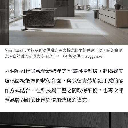
Minimalistic烤箱系列提供曜岩黑與鉑光銀兩款色選，以內斂的金屬
光澤自然融入櫥櫃與空間之中。（圖片提供：Gaggenau）
兩個系列皆搭載全新懸浮式不鏽鋼控制環，將隱藏於
玻璃面板後方的數位介面，與保留實體旋鈕手感的操
作方式結合，在科技與工藝之間取得平衡，也再次呼
應品牌對細節比例與使用體驗的講究。