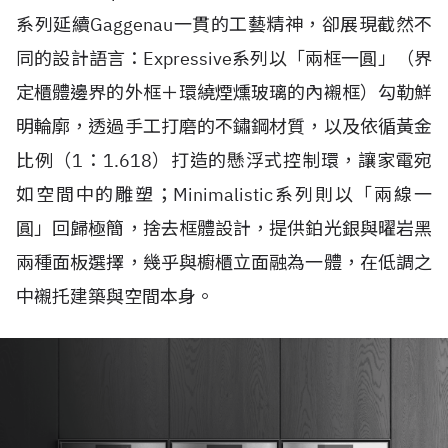
系列延續Gaggenau一貫的工藝精神，卻展現截然不
同的設計語言：Expressive系列以「兩框一圓」（界
定櫃體邊界的外框＋環繞煙燻玻璃的內襯框）勾勒鮮
明輪廓，透過手工打磨的不鏽鋼材質，以及依循黃金
比例（1：1.618）打造的懸浮式控制環，讓家電宛
如空間中的雕塑；Minimalistic系列則以「兩線一
圓」回歸極簡，捨去框體設計，提供鉑光銀與曜岩黑
兩種面板選擇，幾乎與櫥櫃立面融為一體，在低調之
中襯托建築與空間本身。