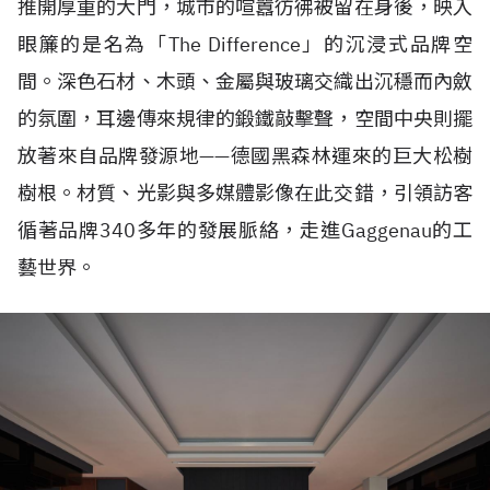
推開厚重的大門，城市的喧囂彷彿被留在身後，映入
眼簾的是名為「The Difference」的沉浸式品牌空
間。深色石材、木頭、金屬與玻璃交織出沉穩而內斂
的氛圍，耳邊傳來規律的鍛鐵敲擊聲，空間中央則擺
放著來自品牌發源地——德國黑森林運來的巨大松樹
樹根。材質、光影與多媒體影像在此交錯，引領訪客
循著品牌340多年的發展脈絡，走進Gaggenau的工
藝世界。