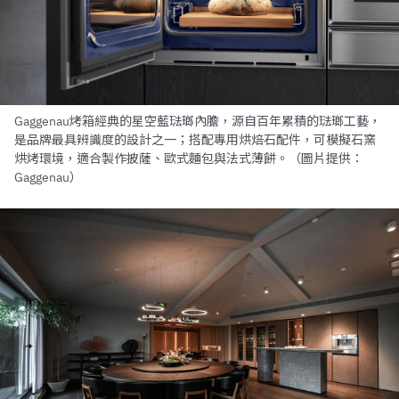
Gaggenau烤箱經典的星空藍琺瑯內膽，源自百年累積的琺瑯工藝，
是品牌最具辨識度的設計之一；搭配專用烘焙石配件，可模擬石窯
烘烤環境，適合製作披薩、歐式麵包與法式薄餅。（圖片提供：
Gaggenau）