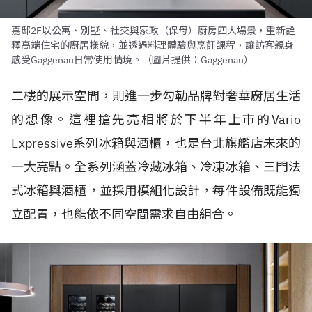
嘉邸2F以公寓、別墅、社交與家政（保母）廚房四大場景，重新詮
釋高端住宅的廚居樣貌，並透過料理體驗與烹飪課程，讓訪客親身
感受Gaggenau日常使用情境。（圖片提供：Gaggenau）
二樓的展示空間，則進一步勾勒品牌對奢華廚居生活
的想像。這裡搶先亮相將於下半年上市的Vario
Expressive系列冰箱與酒櫃，也是台北旗艦店未來的
一大亮點。全系列涵蓋冷藏冰箱、冷凍冰箱、三門法
式冰箱與酒櫃，並採用模組化設計，每件設備既能獨
立配置，也能依不同空間需求自由組合。