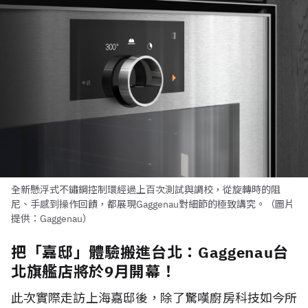
全新懸浮式不鏽鋼控制環經過上百次測試與調校，從旋轉時的阻
尼、手感到操作回饋，都展現Gaggenau對細節的極致講究。（圖片
提供：Gaggenau）
把「嘉邸」體驗搬進台北：Gaggenau台
北旗艦店將於9月開幕！
此次實際走訪上海嘉邸後，除了驚嘆廚房科技如今所