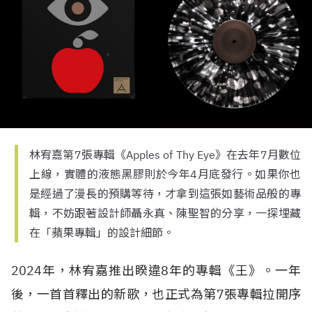
林宥嘉第7張專輯《Apples of Thy Eye》在去年7月數位
上線，實體的液態黑膠則於今年4月底發行。如果你也
是經過了漫長的預購等待，才拿到這張如藝術品般的專
輯，不妨跟著設計師聶永真、陳聖智的分享，一探埋藏
在「蘋果專輯」的設計細節。
2024年，林宥嘉推出睽違8年的專輯《王》。一年
後，一首首釋出的新歌，也正式為第7張專輯拉開序