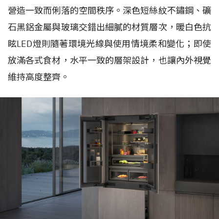
營造一致而俐落的空間秩序。深色短絲紋不鏽鋼、礦
石黑鋁金屬與玻璃交錯出細膩的材質層次，暖白色抗
眩LED燈則隨著環境光線與使用情境柔和變化；即使
放滿各式食材，水平一致的層架設計，也讓內外視覺
維持高度整齊。