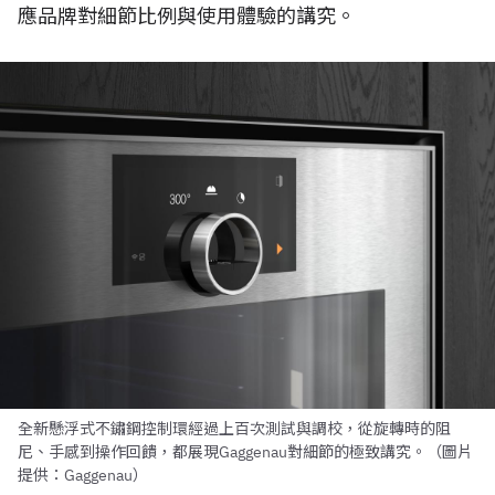
應品牌對細節比例與使用體驗的講究。
全新懸浮式不鏽鋼控制環經過上百次測試與調校，從旋轉時的阻
尼、手感到操作回饋，都展現Gaggenau對細節的極致講究。（圖片
提供：Gaggenau）