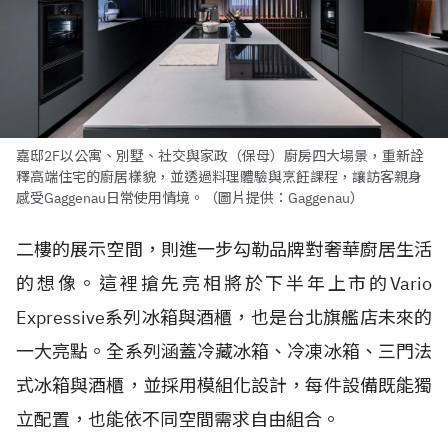
嘉邸2F以公寓、別墅、社交與家政（保母）廚房四大場景，重新詮
釋高端住宅的廚居樣貌，並透過料理體驗與烹飪課程，讓訪客親身
感受Gaggenau日常使用情境。（圖片提供：Gaggenau）
二樓的展示空間，則進一步勾勒品牌對奢華廚居生活
的想像。這裡搶先亮相將於下半年上市的Vario
Expressive系列冰箱與酒櫃，也是台北旗艦店未來的
一大亮點。全系列涵蓋冷藏冰箱、冷凍冰箱、三門法
式冰箱與酒櫃，並採用模組化設計，每件設備既能獨
立配置，也能依不同空間需求自由組合。