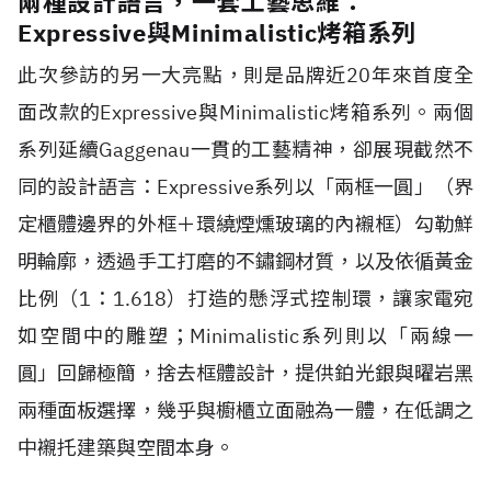
兩種設計語言，一套工藝思維：
Expressive與Minimalistic烤箱系列
此次參訪的另一大亮點，則是品牌近20年來首度全
面改款的Expressive與Minimalistic烤箱系列。兩個
系列延續Gaggenau一貫的工藝精神，卻展現截然不
同的設計語言：Expressive系列以「兩框一圓」（界
定櫃體邊界的外框＋環繞煙燻玻璃的內襯框）勾勒鮮
明輪廓，透過手工打磨的不鏽鋼材質，以及依循黃金
比例（1：1.618）打造的懸浮式控制環，讓家電宛
如空間中的雕塑；Minimalistic系列則以「兩線一
圓」回歸極簡，捨去框體設計，提供鉑光銀與曜岩黑
兩種面板選擇，幾乎與櫥櫃立面融為一體，在低調之
中襯托建築與空間本身。