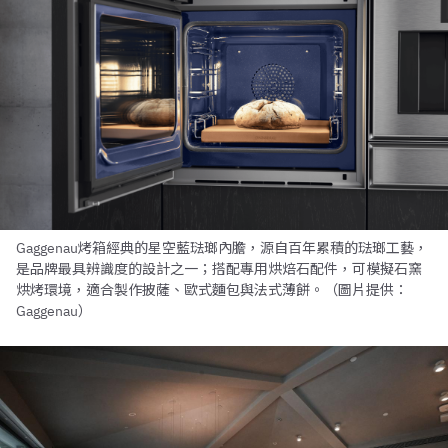
Gaggenau烤箱經典的星空藍琺瑯內膽，源自百年累積的琺瑯工藝，
是品牌最具辨識度的設計之一；搭配專用烘焙石配件，可模擬石窯
烘烤環境，適合製作披薩、歐式麵包與法式薄餅。（圖片提供：
Gaggenau）