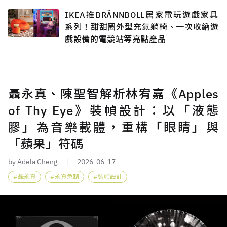
IKEA推BRÄNNBOLL居家電玩遊戲家具
系列！甜甜圈外型充氣躺椅、一次收納遊
戲設備的電競站等亮點產品
聶永真、陳聖智解析林宥嘉《Apples
of Thy Eye》裝幀設計：以「液態
膠」為音樂載體，重構「眼睛」與
「蘋果」符碼
by Adela Cheng
2026-06-17
聶永真
永真急制
裝幀設計