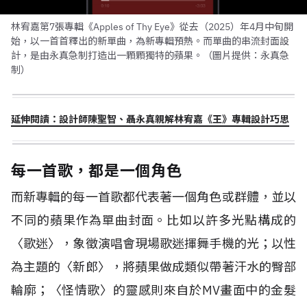
林宥嘉第7張專輯《Apples of Thy Eye》從去（2025）年4月中旬開
始，以一首首釋出的新單曲，為新專輯預熱。而單曲的串流封面設
計，是由永真急制打造出一顆顆獨特的蘋果。（圖片提供：永真急
制）
延伸閱讀：設計師陳聖智、聶永真親解林宥嘉《王》專輯設計巧思
每一首歌，都是一個角色
而新專輯的每一首歌都代表著一個角色或群體，並以
不同的蘋果作為單曲封面。比如以許多光點構成的
〈歌迷〉，象徵演唱會現場歌迷揮舞手機的光；以性
為主題的〈新郎〉，將蘋果做成類似帶著汗水的臀部
輪廓；〈怪情歌〉的靈感則來自於MV畫面中的金髮