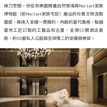
操刀空間，他從奈樂園周邊自然環境與
Nei Lert
家族
博物館（前
Nei Lert
家族宅邸）展出的珍貴文物汲取
靈感，再揉入安縵一貫簡約、內斂的當代風格，點綴
當地工匠訂製的工藝品和古董，呈現
52
間酒店套
房、約
50
套私人公館與全球唯二的安縵俱樂部。