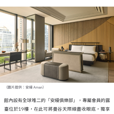
（圖片提供：安縵 Aman）
館內設有全球唯二的「安縵俱樂部」，專屬會員的露
臺位於
19
樓，在此可將曼谷天際線盡收眼底，獨享