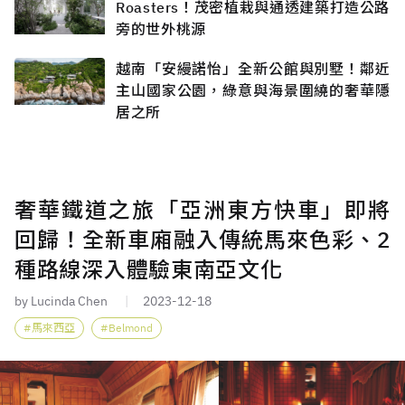
Roasters！茂密植栽與通透建築打造公路
旁的世外桃源
越南「安縵諾怡」全新公館與別墅！鄰近
主山國家公園，綠意與海景圍繞的奢華隱
居之所
奢華鐵道之旅「亞洲東方快車」即將
回歸！全新車廂融入傳統馬來色彩、2
種路線深入體驗東南亞文化
by Lucinda Chen
2023-12-18
馬來西亞
Belmond