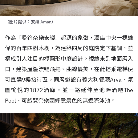
（圖片提供：安縵 Aman）
作為「曼谷奈樂安縵」起源的象徵，酒店中央一棵雄
偉的百年四樹木樹，為建築四周的庭院定下基調，並
構成引人注目的橢圓形中庭設計。視線來到地面層入
口，建築屋簷流暢飛揚、曲線優美，在此搭乘電梯便
可直達
9
樓接待區，同層還設有義大利餐廳
Arva
、氛
圍愉悅的
1872
酒廊，並一路延伸至池畔酒吧
The
Pool
、可飽覽奈樂園綠意景色的無邊際泳池。