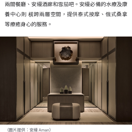
兩間餐廳、安縵酒廊和雪茄吧。安縵必備的水療及康
養中心則
横跨兩層空間，提供泰式按摩、俄式桑拿
等療癒身心的服務。
（圖片提供：安縵 Aman）