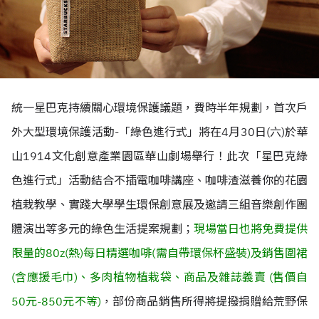
統一星巴克持續關心環境保護議題，費時半年規劃，首次戶
外大型環境保護活動-「綠色進行式」將在4月30日(六)於華
山1914文化創意產業園區華山劇場舉行！此次「星巴克綠
色進行式」活動結合不插電咖啡講座、咖啡渣滋養你的花園
植栽教學、實踐大學學生環保創意展及邀請三組音樂創作團
體演出等多元的綠色生活提案規劃；
現場當日也將免費提供
限量的80z(熱)每日精選咖啡(需自帶環保杯盛裝)及銷售圍裙
(含應援毛巾)、多肉植物植栽袋、商品及雜誌義賣 (售價自
50元-850元不等)
，部份商品銷售所得將提撥捐贈給荒野保