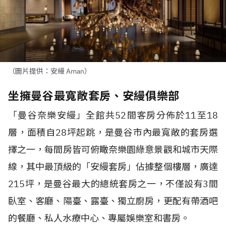
（圖片提供：安縵 Aman）
坐擁曼谷最寬敞套房、安縵俱樂部
「曼谷奈樂安縵」全館共
52
間客房分佈於
11
至
18
層，面積自
28
坪起跳，是曼谷市內最寬敞的套房選
擇之一，每間房皆可俯瞰奈樂園綠意景觀和城市天際
線，其中最頂級的「安縵套房」佔據整個樓層，廣達
215
坪，是曼谷最大的總統套房之一，不僅設有
3
間
臥室、客廳、陽臺、露臺、獨立廚房，更配有帶酒吧
的餐廳、私人水療中心、專屬娛樂室和書房。