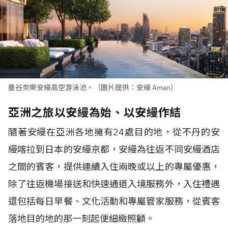
曼谷奈樂安縵高空游泳池。（圖片提供：安縵 Aman）
亞洲之旅以安縵為始、以安縵作結
隨著安縵在亞洲各地擁有
24
處目的地，從不丹的安
縵喀拉到日本的安縵京都，安縵為往返不同安縵酒店
之間的賓客，提供連續入住兩晚或以上的專屬優惠，
除了往返機場接送和快速通道入境服務外，入住禮遇
還包括每日早餐、文化活動和專屬管家服務，從賓客
落地目的地的那一刻起便細緻照顧。