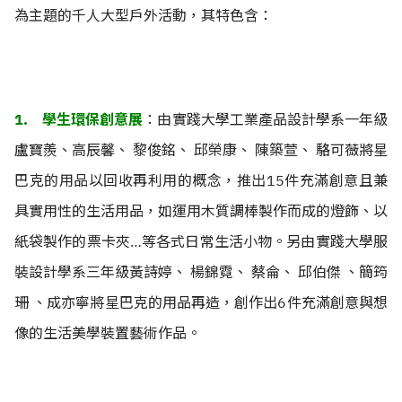
為主題的千人大型戶外活動，其特色含：
1. 學生環保創意展
：
由實踐大學工業產品設計學系一年級
盧寶羨、高辰馨、 黎俊銘、 邱榮康、 陳築萱、 駱可薇將星
巴克的用品以回收再利用的概念，推出15件充滿創意且兼
具實用性的生活用品，如運用木質調棒製作而成的燈飾、以
紙袋製作的票卡夾…等各式日常生活小物。另由實踐大學服
裝設計學系三年級黃詩婷、 楊錦霓、 蔡侖、 邱伯傑 、簡筠
珊 、成亦寧將星巴克的用品再造，創作出6件充滿創意與想
像的生活美學裝置藝術作品。