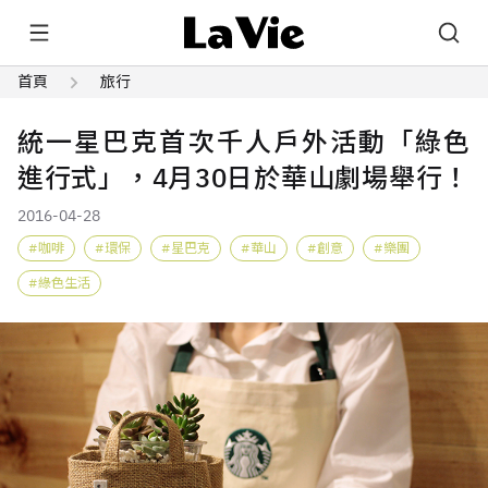
首頁
旅行
統一星巴克首次千人戶外活動「綠色
進行式」，4月30日於華山劇場舉行！
2016-04-28
咖啡
環保
星巴克
華山
創意
樂團
綠色生活