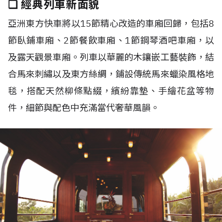
❏ 經典列車新面貌
亞洲東方快車將以15節精心改造的車廂回歸，包括8
節臥鋪車廂、2節餐飲車廂、1節鋼琴酒吧車廂，以
及露天觀景車廂。列車以華麗的木鑲嵌工藝裝飾，結
合馬來刺繡以及東方絲綢，鋪設傳統馬來蠟染風格地
毯，搭配天然柳條點綴，繽紛靠墊、手繪花盆等物
件，細節與配色中充滿當代奢華風韻。