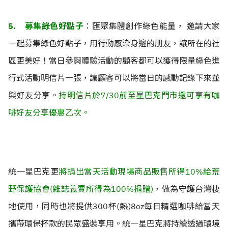
5. 募集綠色好點子
：匯聚集體創作綠色能量， 邀請大家
一起募集綠色好點子，用行動感染身邊的朋友，讓所在的社
區更美好！當日參與體驗活動的顧客都可以獲得限量綠色進
行式活動明信片一張，讓顧客可以將當日的感動記錄下來並
與好友分享。
持明信片於7/30前至星巴克門市還可享有咖
啡好友分享優惠乙次。
統一星巴克更
將捐出當天活動現場商品販售所得10%給荒
野保護協會(雜誌義賣所得為100%捐贈)
，做為守護台灣棲
地使用，同時也將提供300杯(熱)8oz每日精選咖啡給當天
攜帶環保杯款的民眾盛裝享用。統一星巴克將持續透過環境