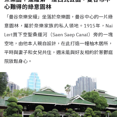
心難得的綠意園林
「曼谷奈樂安縵」坐落於奈樂園，曼谷中心的一片綠
意園林，屬於奈樂家族的私人領地。1915年，Nai
Lert買下空聖桑運河（Saen Saep Canal）旁的一塊
空地，由他本人親自設計，在此打造一幢柚木居所，
平時與妻子和女兒共住，週末能與好友相約於蔥鬱庭
院放鬆身心。