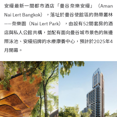
安縵最新一間都市酒店「曼谷奈樂安縵」（
Aman
Nai Lert Bangkok
），落址於曼谷使館區的熱帶叢林
——
奈樂園（
Nai Lert Park
），由設有
52
間套房的酒
店與私人公館共構，並配有面向曼谷城市景色的無邊
際泳池、安縵招牌的水療康養中心，預計於
2025
年
4
月開幕。