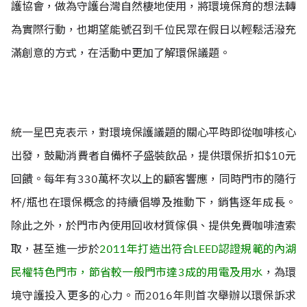
護協會，做為守護台灣自然棲地使用，將環境保育的想法轉
為實際行動，也期望能號召到千位民眾在假日以輕鬆活潑充
滿創意的方式，在活動中更加了解環保議題。
統一星巴克表示，對環境保護議題的關心平時即從咖啡核心
出發，鼓勵消費者自備杯子盛裝飲品，提供環保折扣$10元
回饋。每年有330萬杯次以上的顧客響應，同時門市的隨行
杯/瓶也在環保概念的持續倡導及推動下，銷售逐年成長。
除此之外，於門市內使用回收材質傢俱、提供免費咖啡渣索
取，甚至進一步於
2011年打造出符合LEED認證規範的內湖
民權特色門市，節省較一般門市達3成的用電及用水
，為環
境守護投入更多的心力。而2016年則首次舉辦以環保訴求