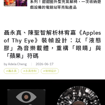
系列！甜甜圈外型充氣躺椅、一次收納遊
戲設備的電競站等亮點產品
聶永真、陳聖智解析林宥嘉《Apples
of Thy Eye》裝幀設計：以「液態
膠」為音樂載體，重構「眼睛」與
「蘋果」符碼
by Adela Cheng
2026-06-17
聶永真
永真急制
裝幀設計