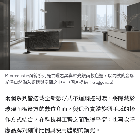
Minimalistic烤箱系列提供曜岩黑與鉑光銀兩款色選，以內斂的金屬
光澤自然融入櫥櫃與空間之中。（圖片提供：Gaggenau）
兩個系列皆搭載全新懸浮式不鏽鋼控制環，將隱藏於
玻璃面板後方的數位介面，與保留實體旋鈕手感的操
作方式結合，在科技與工藝之間取得平衡，也再次呼
應品牌對細節比例與使用體驗的講究。