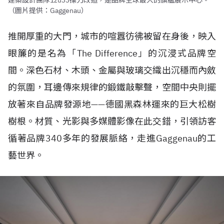
建築設計團隊1zu33操刀改造，是品牌全球最大的旗艦展示中心。
（圖片提供：Gaggenau）
推開厚重的大門，城市的喧囂彷彿被留在身後，映入
眼簾的是名為「The Difference」的沉浸式品牌空
間。深色石材、木頭、金屬與玻璃交織出沉穩而內斂
的氛圍，耳邊傳來規律的鍛鐵敲擊聲，空間中央則擺
放著來自品牌發源地——德國黑森林運來的巨大松樹
樹根。材質、光影與多媒體影像在此交錯，引領訪客
循著品牌340多年的發展脈絡，走進Gaggenau的工
藝世界。