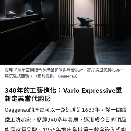
嘉邸1F展示空間結合多媒體影像與聲音設計，將品牌歷史轉化為一
場沉浸式體驗。（圖片提供：Gaggenau）
340年的工藝進化：Vario Expressive重
新定義當代廚房
Gaggenau的歷史可以一路追溯到1683年，從一間鍛
鐵工坊起家，歷經340多年發展，逐漸成今日的頂級
廚房家電品牌。1956年推出全球第一款全嵌入式廚