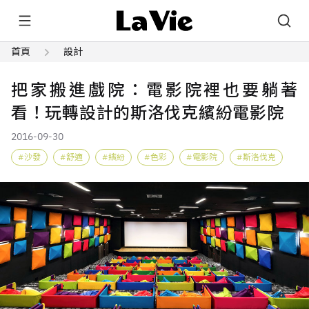
首頁
設計
把家搬進戲院：電影院裡也要躺著
看！玩轉設計的斯洛伐克繽紛電影院
2016-09-30
沙發
舒適
繽紛
色彩
電影院
斯洛伐克