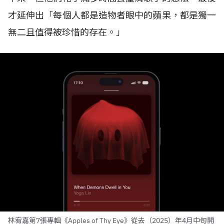
才延伸出「每個人都是造物者眼中的蘋果，都是獨一
無二且值得被珍惜的存在。」
林宥嘉第7張專輯《Apples of Thy Eye》從去（2025）年4月中旬開