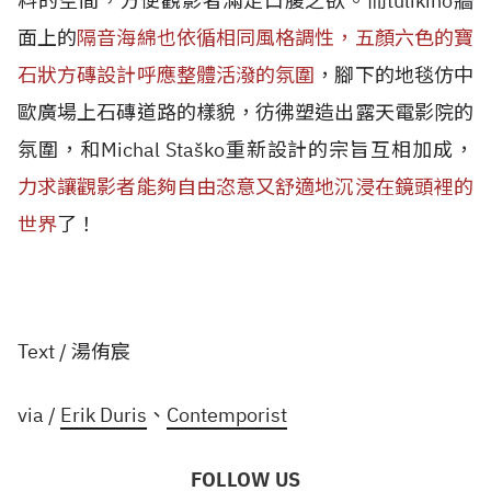
料的空間，方便觀影者滿足口腹之欲。而tulikino牆
面上的
隔音海綿也依循相同風格調性，五顏六色的寶
石狀方磚設計呼應整體活潑的氛圍
，腳下的地毯仿中
歐廣場上石磚道路的樣貌，彷彿塑造出露天電影院的
氛圍，和Michal Staško重新設計的宗旨互相加成，
力求讓觀影者能夠自由恣意又舒適地沉浸在鏡頭裡的
世界
了！
Text / 湯侑宸
via /
Erik Duris
、
Contemporist
FOLLOW US