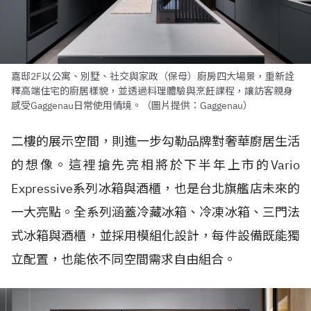
嘉邸2F以公寓、別墅、社交與家政（保母）廚房四大場景，重新詮
釋高端住宅的廚居樣貌，並透過料理體驗與烹飪課程，讓訪客親身
感受Gaggenau日常使用情境。（圖片提供：Gaggenau）
二樓的展示空間，則進一步勾勒品牌對奢華廚居生活
的想像。這裡搶先亮相將於下半年上市的Vario
Expressive系列冰箱與酒櫃，也是台北旗艦店未來的
一大亮點。全系列涵蓋冷藏冰箱、冷凍冰箱、三門法
式冰箱與酒櫃，並採用模組化設計，每件設備既能獨
立配置，也能依不同空間需求自由組合。