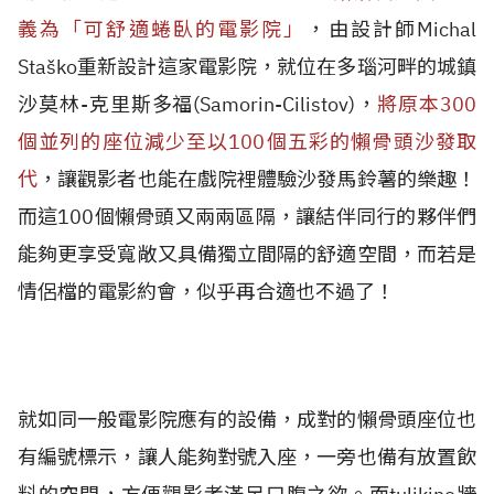
義為「可舒適蜷臥的電影院」
，由設計師Michal
Staško重新設計這家電影院，就位在多瑙河畔的城鎮
沙莫林-克里斯多福(Samorin-Cilistov)，
將原本300
個並列的座位減少至以100個五彩的懶骨頭沙發取
代
，讓觀影者也能在戲院裡體驗沙發馬鈴薯的樂趣！
而這100個懶骨頭又兩兩區隔，讓結伴同行的夥伴們
能夠更享受寬敞又具備獨立間隔的舒適空間，而若是
情侶檔的電影約會，似乎再合適也不過了！
就如同一般電影院應有的設備，成對的懶骨頭座位也
有編號標示，讓人能夠對號入座，一旁也備有放置飲