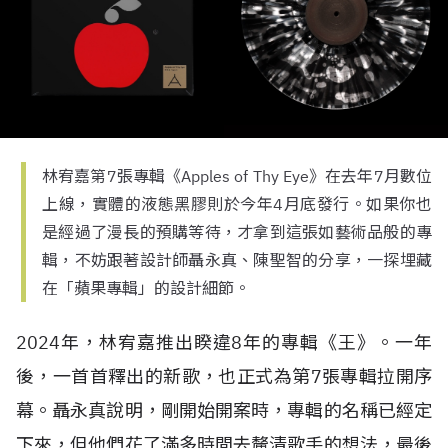
林宥嘉第7張專輯《Apples of Thy Eye》在去年7月數位
上線，實體的液態黑膠則於今年4月底發行。如果你也
是經過了漫長的預購等待，才拿到這張如藝術品般的專
輯，不妨跟著設計師聶永真、陳聖智的分享，一探埋藏
在「蘋果專輯」的設計細節。
2024年，林宥嘉推出睽違8年的專輯《王》。一年
後，一首首釋出的新歌，也正式為第7張專輯拉開序
幕。聶永真說明，剛開始開案時，專輯的名稱已經定
下來，但他們花了滿多時間去釐清歌手的想法，最後