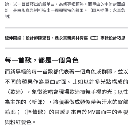
始，以一首首釋出的新單曲，為新專輯預熱。而單曲的串流封面設
計，是由永真急制打造出一顆顆獨特的蘋果。（圖片提供：永真急
制）
延伸閱讀：設計師陳聖智、聶永真親解林宥嘉《王》專輯設計巧思
每一首歌，都是一個角色
而新專輯的每一首歌都代表著一個角色或群體，並以
不同的蘋果作為單曲封面。比如以許多光點構成的
〈歌迷〉，象徵演唱會現場歌迷揮舞手機的光；以性
為主題的〈新郎〉，將蘋果做成類似帶著汗水的臀部
輪廓；〈怪情歌〉的靈感則來自於MV畫面中的金髮
與粉紅髮色。