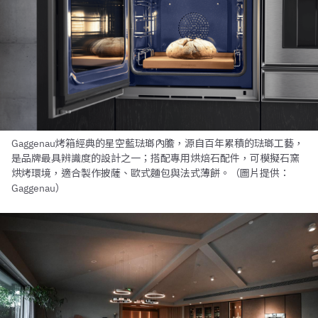
Gaggenau烤箱經典的星空藍琺瑯內膽，源自百年累積的琺瑯工藝，
是品牌最具辨識度的設計之一；搭配專用烘焙石配件，可模擬石窯
烘烤環境，適合製作披薩、歐式麵包與法式薄餅。（圖片提供：
Gaggenau）