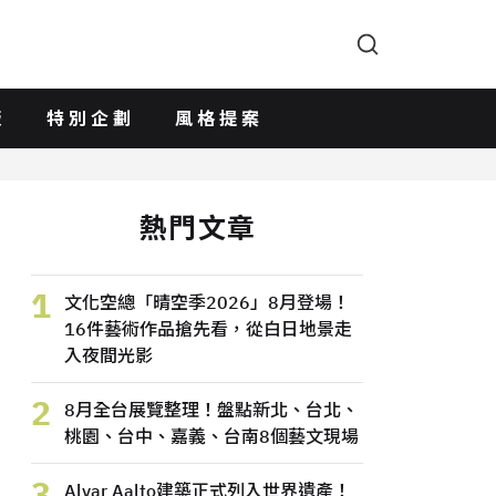
版
特別企劃
風格提案
熱門文章
1
文化空總「晴空季2026」8月登場！
16件藝術作品搶先看，從白日地景走
入夜間光影
2
8月全台展覽整理！盤點新北、台北、
桃園、台中、嘉義、台南8個藝文現場
3
Alvar Aalto建築正式列入世界遺產！