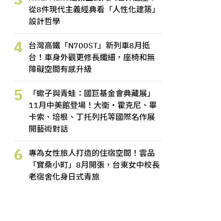
從8件現代主義經典看「人性化建築」
設計哲學
4
台灣高鐵「N700ST」新列車8月抵
台！車身外觀更修長纖細，座椅和無
障礙空間有感升級
5
「蠍子與青蛙：國巨基金會典藏展」
11月中美館登場！大衛・霍克尼、畢
卡索、培根、丁托列托等國際名作展
開藝術對話
6
專為女性旅人打造的住宿空間！雲品
「寶桑小町」8月開張，台東女中校長
老宿舍化身日式青旅