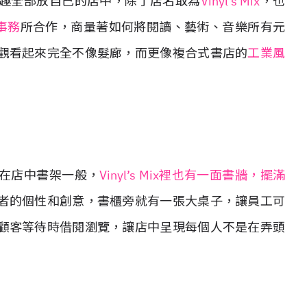
趣全部放自己的店中，除了店名取為
Vinyl’s Mix
，也
築事務
所合作，商量著如何將閱讀、藝術、音樂所有元
觀看起來完全不像髮廊，而更像複合式書店的
工業風
在店中書架一般，
Vinyl’s Mix裡也有一面書牆，擺滿
者的個性和創意，書櫃旁就有一張大桌子，讓員工可
顧客等待時借閱瀏覽，讓店中呈現每個人不是在弄頭