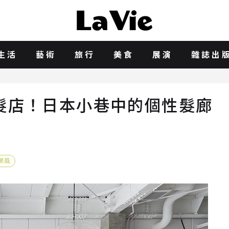
生活
藝術
旅行
美食
展演
雜誌出
髮店！日本小巷中的個性髮廊
業風