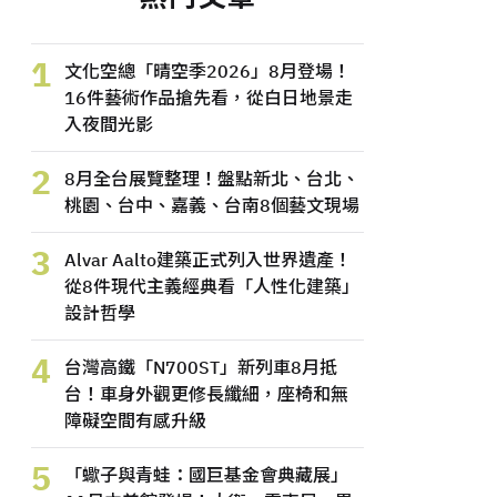
1
文化空總「晴空季2026」8月登場！
16件藝術作品搶先看，從白日地景走
入夜間光影
2
8月全台展覽整理！盤點新北、台北、
桃園、台中、嘉義、台南8個藝文現場
3
Alvar Aalto建築正式列入世界遺產！
從8件現代主義經典看「人性化建築」
設計哲學
4
台灣高鐵「N700ST」新列車8月抵
台！車身外觀更修長纖細，座椅和無
障礙空間有感升級
5
「蠍子與青蛙：國巨基金會典藏展」