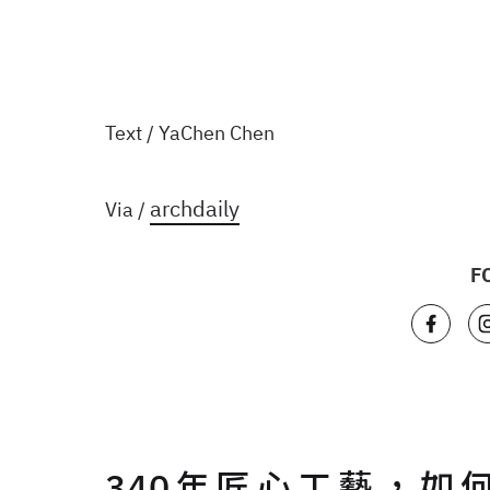
Text / YaChen Chen
archdaily
Via /
F
340年匠心工藝，如