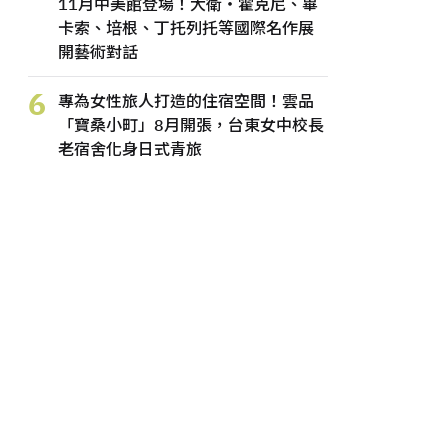
11月中美館登場！大衛・霍克尼、畢
卡索、培根、丁托列托等國際名作展
開藝術對話
6
專為女性旅人打造的住宿空間！雲品
「寶桑小町」8月開張，台東女中校長
老宿舍化身日式青旅