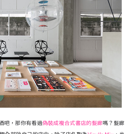
酒吧，那你有看過
偽裝成複合式書店的髮廊
嗎？髮廊