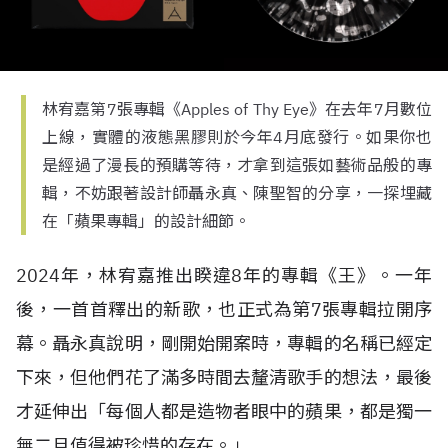
林宥嘉第7張專輯《Apples of Thy Eye》在去年7月數位
上線，實體的液態黑膠則於今年4月底發行。如果你也
是經過了漫長的預購等待，才拿到這張如藝術品般的專
輯，不妨跟著設計師聶永真、陳聖智的分享，一探埋藏
在「蘋果專輯」的設計細節。
2024年，林宥嘉推出睽違8年的專輯《王》。一年
後，一首首釋出的新歌，也正式為第7張專輯拉開序
幕。聶永真說明，剛開始開案時，專輯的名稱已經定
下來，但他們花了滿多時間去釐清歌手的想法，最後
才延伸出「每個人都是造物者眼中的蘋果，都是獨一
無二且值得被珍惜的存在。」