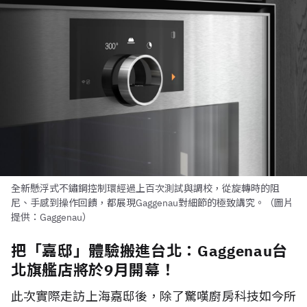
全新懸浮式不鏽鋼控制環經過上百次測試與調校，從旋轉時的阻
尼、手感到操作回饋，都展現Gaggenau對細節的極致講究。（圖片
提供：Gaggenau）
把「嘉邸」體驗搬進台北：Gaggenau台
北旗艦店將於9月開幕！
此次實際走訪上海嘉邸後，除了驚嘆廚房科技如今所