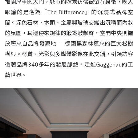
推開厚重的大門，城市的喧囂彷彿被留在身後，映入
眼簾的是名為「The Difference」的沉浸式品牌空
間。深色石材、木頭、金屬與玻璃交織出沉穩而內斂
的氛圍，耳邊傳來規律的鍛鐵敲擊聲，空間中央則擺
放著來自品牌發源地——德國黑森林運來的巨大松樹
樹根。材質、光影與多媒體影像在此交錯，引領訪客
循著品牌340多年的發展脈絡，走進Gaggenau的工
藝世界。