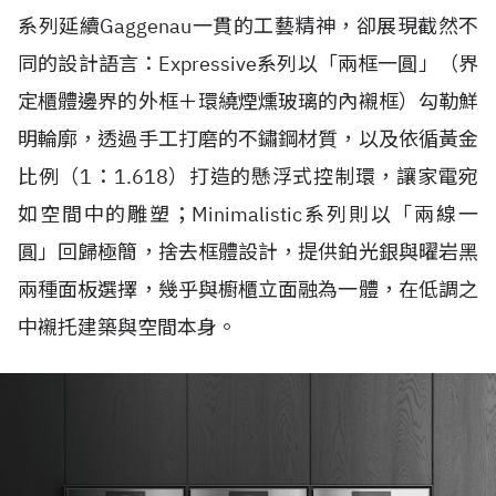
系列延續Gaggenau一貫的工藝精神，卻展現截然不
同的設計語言：Expressive系列以「兩框一圓」（界
定櫃體邊界的外框＋環繞煙燻玻璃的內襯框）勾勒鮮
明輪廓，透過手工打磨的不鏽鋼材質，以及依循黃金
比例（1：1.618）打造的懸浮式控制環，讓家電宛
如空間中的雕塑；Minimalistic系列則以「兩線一
圓」回歸極簡，捨去框體設計，提供鉑光銀與曜岩黑
兩種面板選擇，幾乎與櫥櫃立面融為一體，在低調之
中襯托建築與空間本身。