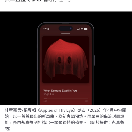
林宥嘉第7張專輯《Apples of Thy Eye》從去（2025）年4月中旬開
始，以一首首釋出的新單曲，為新專輯預熱。而單曲的串流封面設
計，是由永真急制打造出一顆顆獨特的蘋果。（圖片提供：永真急
制）