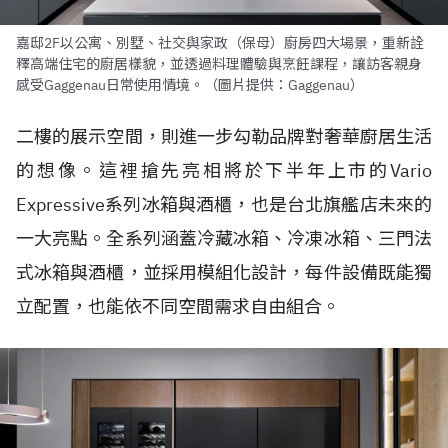
嘉邸2F以公寓、別墅、社交與家政（保母）廚房四大場景，重新詮
釋高端住宅的廚居樣貌，並透過料理體驗與烹飪課程，讓訪客親身
感受Gaggenau日常使用情境。（圖片提供：Gaggenau）
二樓的展示空間，則進一步勾勒品牌對奢華廚居生活
的想像。這裡搶先亮相將於下半年上市的Vario
Expressive系列冰箱與酒櫃，也是台北旗艦店未來的
一大亮點。全系列涵蓋冷藏冰箱、冷凍冰箱、三門法
式冰箱與酒櫃，並採用模組化設計，每件設備既能獨
立配置，也能依不同空間需求自由組合。