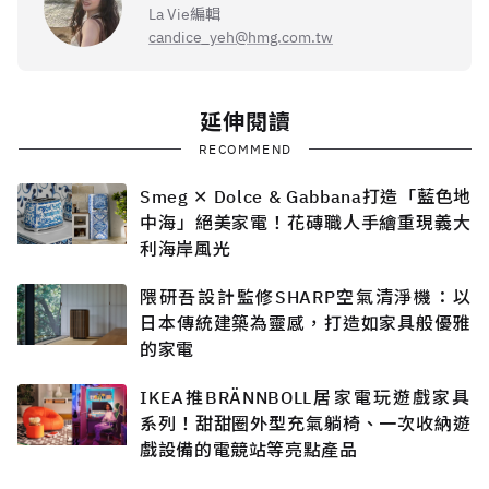
La Vie編輯
candice_yeh@hmg.com.tw
延伸閱讀
RECOMMEND
Smeg ✕ Dolce & Gabbana打造「藍色地
中海」絕美家電！花磚職人手繪重現義大
利海岸風光
隈研吾設計監修SHARP空氣清淨機：以
日本傳統建築為靈感，打造如家具般優雅
的家電
IKEA推BRÄNNBOLL居家電玩遊戲家具
系列！甜甜圈外型充氣躺椅、一次收納遊
戲設備的電競站等亮點產品