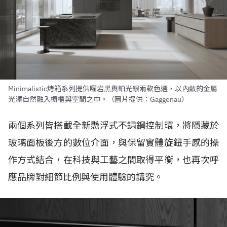
Minimalistic烤箱系列提供曜岩黑與鉑光銀兩款色選，以內斂的金屬
光澤自然融入櫥櫃與空間之中。（圖片提供：Gaggenau）
兩個系列皆搭載全新懸浮式不鏽鋼控制環，將隱藏於
玻璃面板後方的數位介面，與保留實體旋鈕手感的操
作方式結合，在科技與工藝之間取得平衡，也再次呼
應品牌對細節比例與使用體驗的講究。