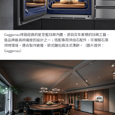
Gaggenau烤箱經典的星空藍琺瑯內膽，源自百年累積的琺瑯工藝，
是品牌最具辨識度的設計之一；搭配專用烘焙石配件，可模擬石窯
烘烤環境，適合製作披薩、歐式麵包與法式薄餅。（圖片提供：
Gaggenau）