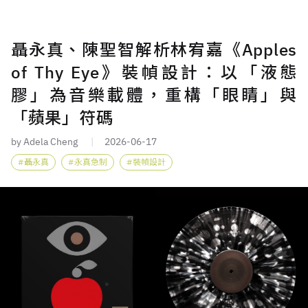
聶永真、陳聖智解析林宥嘉《Apples
of Thy Eye》裝幀設計：以「液態
膠」為音樂載體，重構「眼睛」與
「蘋果」符碼
by Adela Cheng
2026-06-17
聶永真
永真急制
裝幀設計