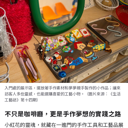
入門處的展示區，擺放著手作素材和夢夢親手製作的小作品；讓來
訪客人多些靈感，也能選購喜愛的工藝小物。（圖片來源：《生活
工藝誌》第十四期）
不只是咖啡廳，更是手作夢想的實踐之路
小紅花的靈魂，就藏在一進門的手作工具和工藝品展