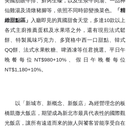
美國肋眼牛排、鮮烤生蠔，以及生汆牛肉湯、一品神
仙雞湯及清燉豬腳等，依照不同時節變換菜色。
「精
緻甜點區」
入廳即見的異國甜食天堂，多達10款以上
各式主廚推薦蛋糕及水果塔之外，還有現煎法式鬆
餅、特製風味巧克力、多寶格中西一口甜點、韓式
QQ餅、法式水果軟糖、啤酒凍等任君挑選。平日午
晚餐每位NT$980+10%、假日午晚餐每位
NT$1,180+10%。
以「新城市、新概念、新飯店」為經營理念的板
橋凱撒大飯店，期望成為新北市最具代表性的國際觀
光飯店，讓所有遠道而來的旅人與饕客皆能享受自在