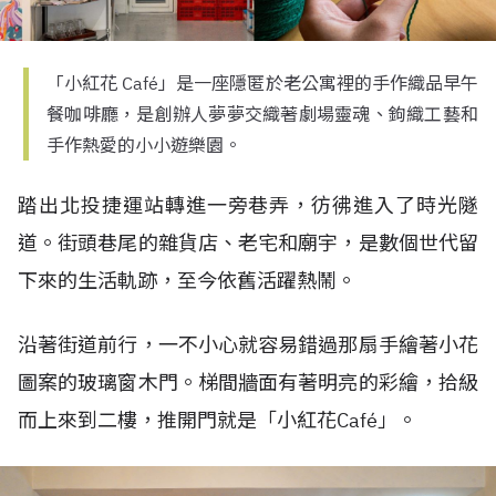
「小紅花 Café」是一座隱匿於老公寓裡的手作織品早午
餐咖啡廳，是創辦人夢夢交織著劇場靈魂、鉤織工藝和
手作熱愛的小小遊樂園。
踏出北投捷運站轉進一旁巷弄，彷彿進入了時光隧
道。街頭巷尾的雜貨店、老宅和廟宇，是數個世代留
下來的生活軌跡，至今依舊活躍熱鬧。
沿著街道前行，一不小心就容易錯過那扇手繪著小花
圖案的玻璃窗木門。梯間牆面有著明亮的彩繪，拾級
而上來到二樓，推開門就是「小紅花Café」。