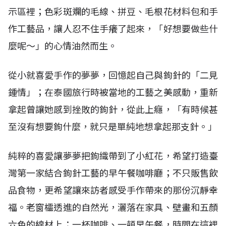
示區裡；色彩斑斕的毛線、拼豆、毛根花材料包和手
作工藝品，讓人忍不住手癢了起來，「好想要做些什
麼呢～」的心情油然而生。
從小就喜愛手作的夢夢，回憶起自己與鉤針的「二見
鍾情」；在泰國旅行時被當地的工藝之美感動，重新
拿起曾讓她感到挫敗的鉤針，從此上癮，「有時候甚
至沒有想要鉤什麼，就只是單純地想拿起那支針。」
純粹的喜愛讓夢夢把鉤織帶到了小紅花，希望打造臺
灣第一家結合鉤針工藝的早午餐咖啡廳；不只販售飲
品食物，更希望讓來訪者感受手作帶來的那份沉靜幸
福。老窗櫺透進的自然光，灑落在家具、壁畫和五顏
六色的線材上；一杯咖啡、一頓早午餐，時間在這裡