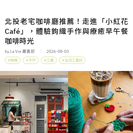
北投老宅咖啡廳推薦！走進「小紅花
Café」，體驗鉤織手作與療癒早午餐
咖啡時光
by La Vie 叢書部
2026-08-03
鉤織
手作
工藝
生活工藝誌