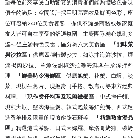
望每位前來享受自助饗宴的消費者們能夠體驗色香味
俱全的滿足；空間設計採用明亮寬敞及鮮明色彩，座
位可容納240位美食饕客，提供不論是商務或是家庭
友人皆可自在享受的舒適氛圍。主廚團隊精心規劃多
達80道主題特色美食，區分為六大美食區：
「開味菜
與沙拉區」
供應四種特製沙拉，如涼拌海鮮沙拉、煙
燻鴨肉沙拉、章魚佐甜椒沙拉等海鮮與生菜涼拌料
理。
「鮮美時令海鮮區」
供應旭蟹、花蟹、白蝦、淡
菜、現切生魚片、現握壽司手捲、散壽司等東方經典
料理。
「現作煲仔料理及現煎鐵板區」
中式擔仔麵、
現煎大蝦、蟹肉海皇煲、韓式泡菜海鮮煎餅、西式迷
迭香羊排及限量的現煎龍膽石斑等。
「精選熟食湯品
區」
精選港式茶點、日式天婦羅、摩洛哥烤雞、碳烤