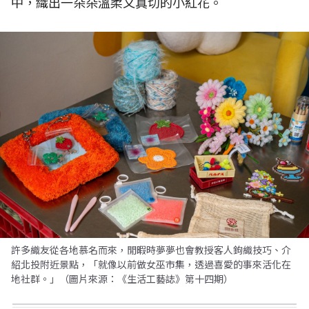
中，織出一朵朵溫柔又真切的小紅花。
許多織友從各地慕名而來，閒暇時夢夢也會教授客人鉤織技巧、介
紹北投附近景點，「就像以前做女巫市集，透過喜愛的事來活化在
地社群。」（圖片來源：《生活工藝誌》第十四期）