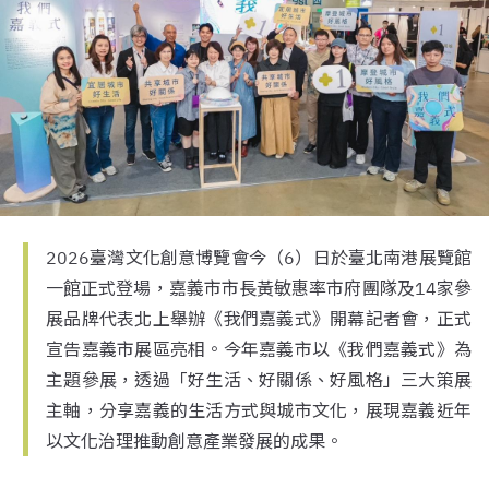
2026臺灣文化創意博覽會今（6）日於臺北南港展覽館
一館正式登場，嘉義市市長黃敏惠率市府團隊及14家參
展品牌代表北上舉辦《我們嘉義式》開幕記者會，正式
宣告嘉義市展區亮相。今年嘉義市以《我們嘉義式》為
主題參展，透過「好生活、好關係、好風格」三大策展
主軸，分享嘉義的生活方式與城市文化，展現嘉義近年
以文化治理推動創意產業發展的成果。