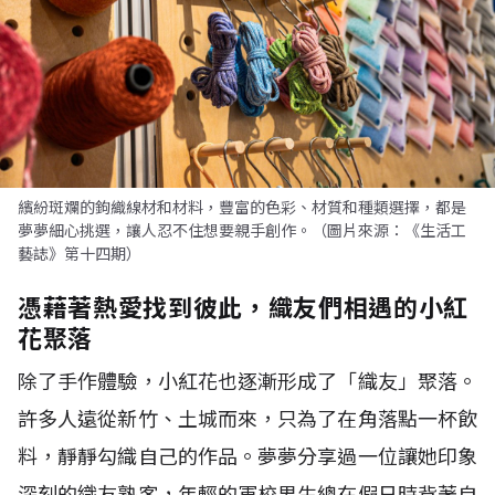
繽紛斑斕的鉤織線材和材料，豐富的色彩、材質和種類選擇，都是
夢夢細心挑選，讓人忍不住想要親手創作。（圖片來源：《生活工
藝誌》第十四期）
憑藉著熱愛找到彼此，織友們相遇的小紅
花聚落
除了手作體驗，小紅花也逐漸形成了「織友」聚落。
許多人遠從新竹、土城而來，只為了在角落點一杯飲
料，靜靜勾織自己的作品。夢夢分享過一位讓她印象
深刻的織友熟客，年輕的軍校男生總在假日時背著自