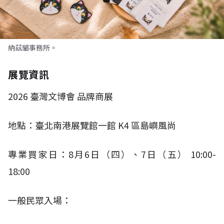
納茲貓事務所。
展覽資訊
2026
臺灣文博會 品牌商展
地點：臺北南港展覽館一館
K4
區島嶼風尚
專業買家日：
8
月
6
日（四）、
7
日（五）
10:00-
18:00​
一般民眾入場：