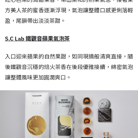
方美人茶的蜜香逐漸浮現，氣泡讓整體口感更俐落輕
盈，尾韻帶出淡淡茶甜。
S.C Lab 鐵觀音蘋果氣泡茶
入口迎來蘋果的自然果甜，如同現摘般清爽直接，隨
後鐵觀音沉穩的焙火茶香在後段優雅接續，綿密氣泡
讓整體風味更加圓潤爽口。