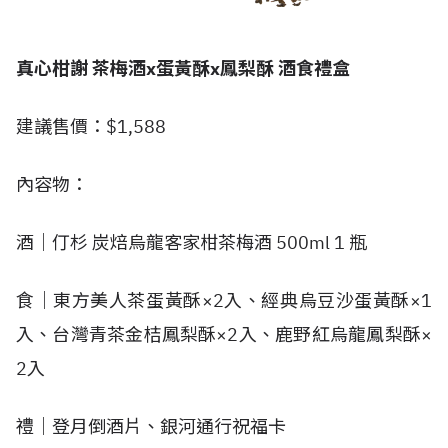
真心柑謝 茶梅酒x蛋黃酥x鳳梨酥 酒食禮盒
建議售價：$1,588
內容物：
酒｜仃杉 炭焙烏龍客家柑茶梅酒 500ml 1 瓶
食｜東方美人茶蛋黃酥×2入、經典烏豆沙蛋黃酥×1
入、台灣青茶金桔鳳梨酥×2入、鹿野紅烏龍鳳梨酥×
2入
禮｜登月倒酒片、銀河通行祝福卡