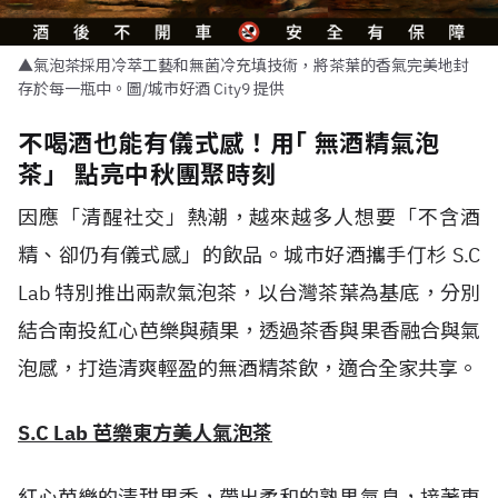
▲氣泡茶採用冷萃工藝和無菌冷充填技術，將茶葉的香氣完美地封
存於每一瓶中。圖/城市好酒 City9 提供
不喝酒也能有儀式感！用｢ 無酒精氣泡
茶」 點亮中秋團聚時刻
因應「清醒社交」熱潮，越來越多人想要「不含酒
精、卻仍有儀式感」的飲品。城市好酒攜手仃杉 S.C
Lab 特別推出兩款氣泡茶，以台灣茶葉為基底，分別
結合南投紅心芭樂與蘋果，透過茶香與果香融合與氣
泡感，打造清爽輕盈的無酒精茶飲，適合全家共享。
S.C Lab 芭樂東方美人氣泡茶
紅心芭樂的清甜果香，帶出柔和的熟果氣息，接著東