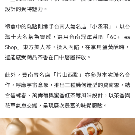
設計的獨特魅力。
禮盒中的糕點則攜手台南人氣名店「小丞事」，以台
灣十大名茶為靈感，選用台南冠軍茶園「60+ Tea
Shop」東方美人茶，揉入內餡，在享用蛋黃酥時，
還能感受精品茶香在口中層層釋放。
此外，費南雪名店「片山西點」亦參與本次聯名合
作，呼應宇宙意象，推出三種幾何造型的費南雪，結
合碧螺春、萬壽菊與蜜香紅茶等風味設計，以茶香與
花草氣息交織，呈現層次豐富的味覺體驗。