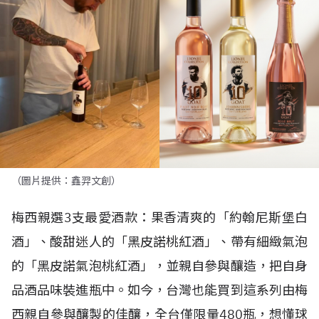
（圖片提供：鑫羿文創）
梅西親選
3
支最愛酒款：果香清爽的「約翰尼斯堡白
酒」、酸甜迷人的「黑皮諾桃紅酒」、帶有細緻氣泡
的「黑皮諾氣泡桃紅酒」，並親自參與釀造，把自身
品酒品味裝進瓶中。如今，台灣也能買到這系列由梅
西親自參與釀製的佳釀，全台僅限量
480
瓶，想懂球