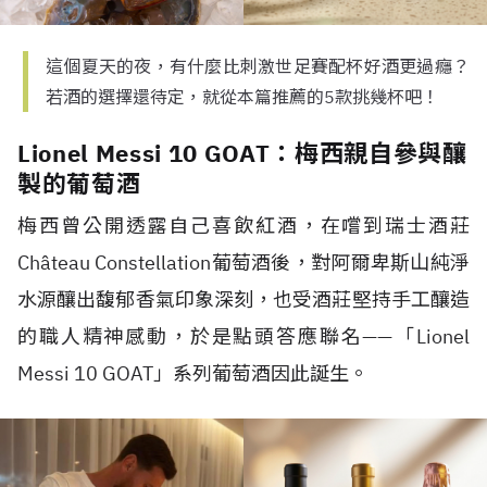
這個夏天的夜，有什麼比刺激世足賽配杯好酒更過癮？
若酒的選擇還待定，就從本篇推薦的5款挑幾杯吧！
Lionel Messi 10 GOAT：梅西親自參與釀
製的葡萄酒
梅西曾公開透露自己喜飲紅酒，在嚐到瑞士酒莊
Château Constellation
葡萄酒後，對阿爾卑斯山純淨
水源釀出馥郁香氣印象深刻，也受酒莊堅持手工釀造
的職人精神感動，於是點頭答應聯名
——
「
Lionel
Messi 10 GOAT
」系列葡萄酒因此誕生。