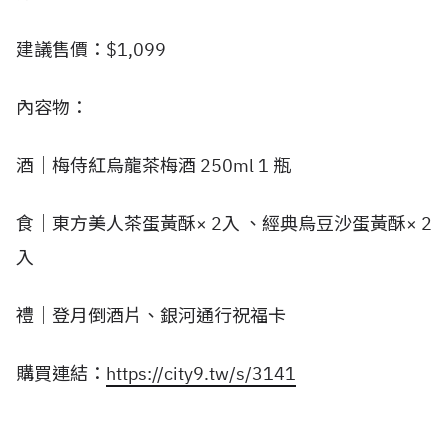
建議售價：$1,099
內容物：
酒｜梅侍紅烏龍茶梅酒 250ml 1 瓶
食｜東方美人茶蛋黃酥× 2入 、經典烏豆沙蛋黃酥× 2
入
禮｜登月倒酒片、銀河通行祝福卡
購買連結：
https://city9.tw/s/3141