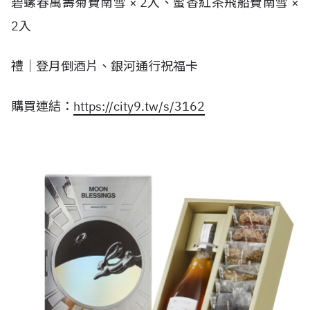
碧螺春萬壽菊費南雪 × 2入、蜜香紅茶飛船費南雪 ×
2入
禮｜登月倒酒片、銀河通行祝福卡
購買連結：
https://city9.tw/s/3162