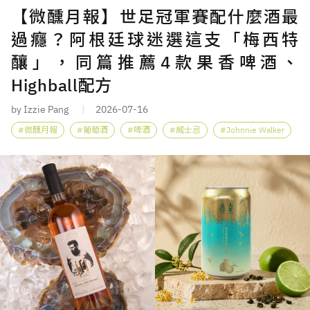
【微醺月報】世足冠軍賽配什麼酒最
過癮？阿根廷球迷選這支「梅西特
釀」，同篇推薦4款果香啤酒、
Highball配方
by Izzie Pang
2026-07-16
微醺月報
葡萄酒
啤酒
威士忌
Johnnie Walker