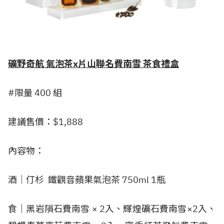
礦野奇航 氣泡茶x片山聯名費南雪 茶食禮盒
#限量 400 組
建議售價：$1,888
內容物：
酒｜仃杉 鐵觀音蘋果氣泡茶 750ml 1瓶
食｜黑岩隕石費南雪 × 2入、輝煌礦石費南雪×2入、