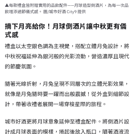
▲每款禮盒皆附贈實用的品飲配件——月球造型倒酒片，為每一次品
飲增添過節儀式感。 圖/城市好酒 City9 提供
摘下月亮給你！月球倒酒片讓中秋更有儀
式感
禮盒以太空銀色調為主視覺，搭配立體月兔設計，將
中秋祝福延伸為銀河般的光影流動，營造濃厚且現代
的節慶氛圍。
隨著光線折射，月兔呈現不同層次的立體光影效果，
就像是月兔隨時要一躍而出般震撼！從外盒到細節設
計，帶著收禮者展開一場穿梭星際的旅程。
城市好酒更將月球意象延伸至禮盒配件。將倒酒片設
計成月球表面的模樣，捲起後放入瓶口，隨著酒液流