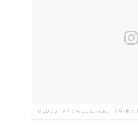
O L D U S H K A（@oldushkamodels）分享的貼文