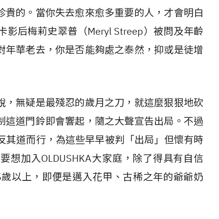
珍貴的。當你失去愈來愈多重要的人，才會明白
梅莉史翠普（Meryl Streep）被問及年齡
對年華老去，你是否能夠處之泰然，抑或是徒增
說，無疑是最殘忍的歲月之刀，就這麼狠狠地砍
制這道門鈴即會響起，隨之大聲宣告出局。不過
」則反其道而行，為這些早早被判「出局」但懷有時
想加入OLDUSHKA大家庭，除了得具有自信
5歲以上，即便是邁入花甲、古稀之年的爺爺奶