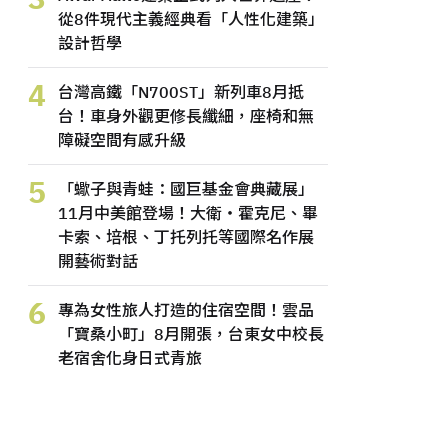
從8件現代主義經典看「人性化建築」
設計哲學
4
台灣高鐵「N700ST」新列車8月抵
台！車身外觀更修長纖細，座椅和無
障礙空間有感升級
5
「蠍子與青蛙：國巨基金會典藏展」
11月中美館登場！大衛・霍克尼、畢
卡索、培根、丁托列托等國際名作展
開藝術對話
6
專為女性旅人打造的住宿空間！雲品
「寶桑小町」8月開張，台東女中校長
老宿舍化身日式青旅