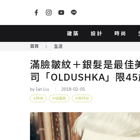
建築
設計
時尚
首頁
生活
滿臉皺紋＋銀髮是最佳
司「OLDUSHKA」限
by Ian Liu
2018-02-05
時尚
俄羅斯
模特兒