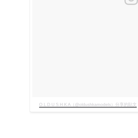
O L D U S H K A（@oldushkamodels）分享的貼文