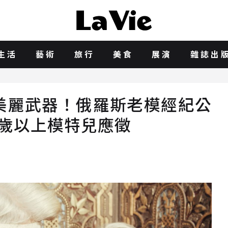
生活
藝術
旅行
美食
展演
雜誌出
美麗武器！俄羅斯老模經紀公
45歲以上模特兒應徵