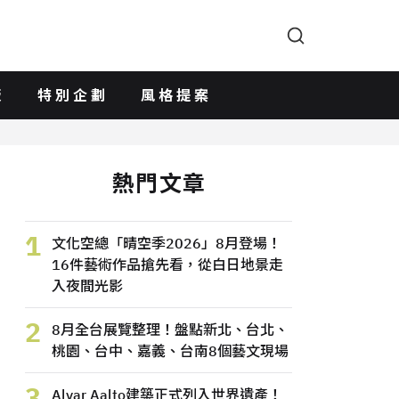
版
特別企劃
風格提案
熱門文章
1
文化空總「晴空季2026」8月登場！
16件藝術作品搶先看，從白日地景走
入夜間光影
2
8月全台展覽整理！盤點新北、台北、
桃園、台中、嘉義、台南8個藝文現場
3
Alvar Aalto建築正式列入世界遺產！