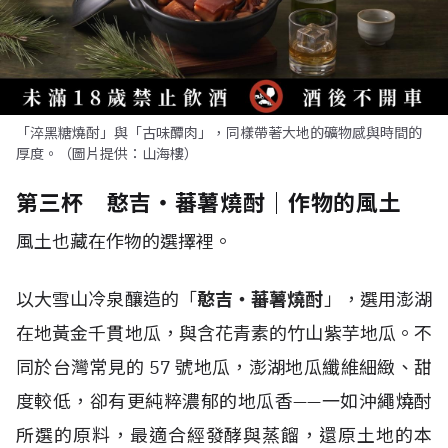
「淬黑糖燒酎」與「古味醰肉」，同樣帶著大地的礦物感與時間的
厚度。（圖片提供：山海樓）
第三杯 憨吉・蕃薯燒酎｜作物的風土
風土也藏在作物的選擇裡。
以大雪山冷泉釀造的「
憨吉・蕃薯燒酎
」，選用澎湖
在地黃金千貫地瓜，與含花青素的竹山紫芋地瓜。不
同於台灣常見的 57 號地瓜，澎湖地瓜纖維細緻、甜
度較低，卻有更純粹濃郁的地瓜香——一如沖繩燒酎
所選的原料，最適合經發酵與蒸餾，還原土地的本