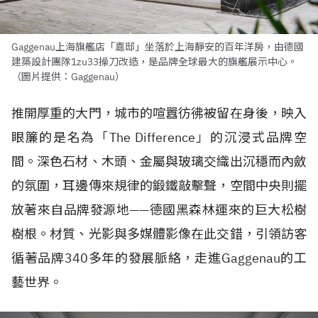
Gaggenau上海旗艦店「嘉邸」坐落於上海靜安的百年洋房，由德國
建築設計團隊1zu33操刀改造，是品牌全球最大的旗艦展示中心。
（圖片提供：Gaggenau）
推開厚重的大門，城市的喧囂彷彿被留在身後，映入
眼簾的是名為「The Difference」的沉浸式品牌空
間。深色石材、木頭、金屬與玻璃交織出沉穩而內斂
的氛圍，耳邊傳來規律的鍛鐵敲擊聲，空間中央則擺
放著來自品牌發源地——德國黑森林運來的巨大松樹
樹根。材質、光影與多媒體影像在此交錯，引領訪客
循著品牌340多年的發展脈絡，走進Gaggenau的工
藝世界。