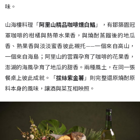
味。
山海樓料理「
阿里山精品咖啡燻白鯧
」，有鄒築園冠
軍咖啡的柑橘與熱帶水果香，與燒酎蒸餾後的地瓜
香、熟果香與淡淡蜜香彼此襯托——一個來自高山，
一個來自海島；阿里山的雲霧孕育了咖啡的花果香，
澎湖的海風孕育了地瓜的甜香。兩種風土，在同一張
餐桌上彼此成就。「
拔絲紫金薯
」則完整還原燒酎原
料本身的風味，讓酒與菜互相映照。