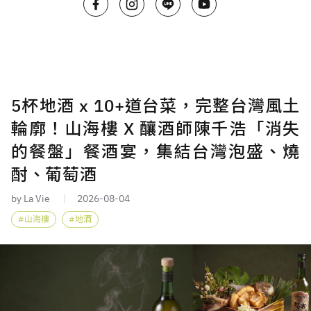
5杯地酒 x 10+道台菜，完整台灣風土
輪廓！山海樓 X 釀酒師陳千浩「消失
的餐盤」餐酒宴，集結台灣泡盛、燒
酎、葡萄酒
by La Vie
2026-08-04
山海樓
地酒