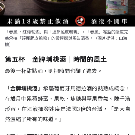
「春風 ・紅葡萄酒」與「達那脆皮鵪鶉」，「春風」輕盈的酸度完
美承接「達那脆皮鵪鶉」的黃檸檬與馬告清香。（圖片提供：山海
樓）
第五杯 金牌埔桃酒｜時間的風土
最後一杯甜點酒，則把時間也釀了進去。
「
金牌埔桃酒
」承襲葡萄牙馬德拉酒的熱熟成概念，
在歲月中累積蜂蜜、果乾、焦糖與堅果香氣。陳千浩
形容，在酒液揮發速度是法國3倍的台灣，「是大自
然濃縮了所有的味道。」