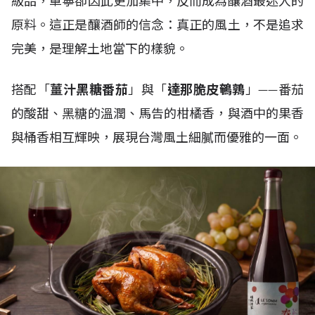
級品，單寧卻因此更加集中，反而成為釀酒最迷人的
原料。這正是釀酒師的信念：真正的風土，不是追求
完美，是理解土地當下的樣貌。
搭配「
薑汁黑糖番茄
」與「
達那脆皮鵪鶉
」——番茄
的酸甜、黑糖的溫潤、馬告的柑橘香，與酒中的果香
與桶香相互輝映，展現台灣風土細膩而優雅的一面。