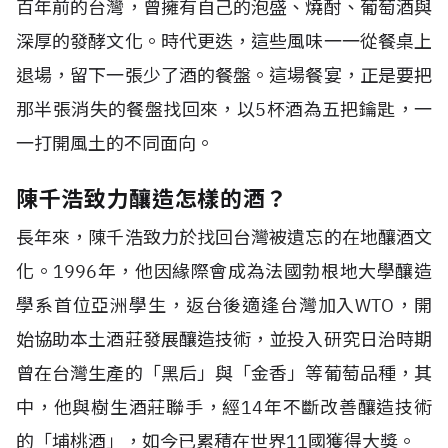
百年前的台灣，曾擁有自己的泡盛、燒酎、葡萄酒與
深厚的發酵文化。時代更迭，這些風味一一從餐桌上
退場，留下一張少了酒的餐盤。這場餐宴，正是要把
那半張消失的餐盤找回來，以5杯酒為五把鑰匙，一
一打開風土的不同面向。
陳千浩致力釀造怎樣的酒？
長年來，陳千浩致力於找回台灣被遺忘的在地釀酒文
化。1996年，他因緣際會成為法國勃根地大學釀造
學系首位亞洲學生，返台後適逢台灣加入WTO，開
始協助本土酒莊發展釀造技術，並投入研究日治時期
曾在台灣生產的「黑后」與「金香」等葡萄品種，其
中，他與樹生酒莊聯手，經14年不斷改善釀造技術
的「埔桃酒」，如今已累積在世界11國獲得大獎。