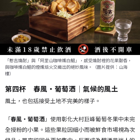
「憨吉燒酎」與「阿里山咖啡燻白鯧」，感受燒酎裡的花果甜香，
與咖啡燻白鯧的煙燻焙火交織出的絕妙風味。（圖片提供：山海
樓）
第四杯 春風・葡萄酒｜氣候的風土
風土，也包括接受土地不完美的樣子。
「
春風・葡萄酒
」使用彰化大村巨峰葡萄冬果中未完
全授粉的小果。這些果粒因細小而被鮮食市場視為次