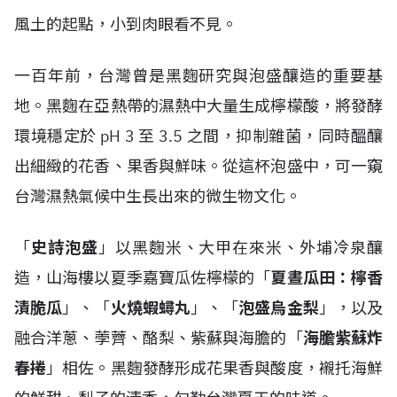
風土的起點，小到肉眼看不見。
一百年前，台灣曾是黑麴研究與泡盛釀造的重要基
地。黑麴在亞熱帶的濕熱中大量生成檸檬酸，將發酵
環境穩定於 pH 3 至 3.5 之間，抑制雜菌，同時醞釀
出細緻的花香、果香與鮮味。從這杯泡盛中，可一窺
台灣濕熱氣候中生長出來的微生物文化。
「
史詩泡盛
」以黑麴米、大甲在來米、外埔冷泉釀
造，山海樓以夏季嘉寶瓜佐檸檬的「
夏晝瓜田：檸香
漬脆瓜
」、「
火燒蝦蟳丸
」、「
泡盛烏金梨
」，以及
融合洋蔥、荸薺、酪梨、紫蘇與海膽的「
海膽紫蘇炸
春捲
」相佐。黑麴發酵形成花果香與酸度，襯托海鮮