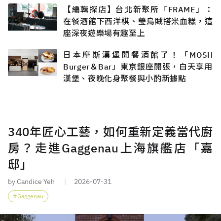
【編輯探店】台北新聚所「FRAME」：
在餐酒館下西洋棋、瑩烏賊搭米血糕，這
座深夜遊樂場有趣至上
日本摩斯漢堡開餐酒館了！「MOSH
Burger＆Bar」東京銀座開張，白天享用
漢堡、夜晚化身聚餐與小酌新據點
340年匠心工藝，如何重新定義當代廚
房？走進Gaggenau上海旗艦店「嘉
邸」
by Candice Yeh
2026-07-31
Gaggenau