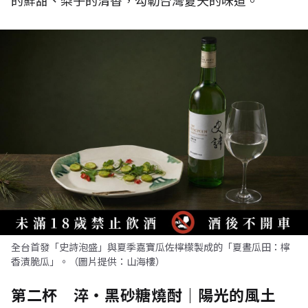
的鮮甜、梨子的清香，勾勒台灣夏天的味道。
全台首發「史詩泡盛」與夏季嘉寶瓜佐檸檬製成的「夏晝瓜田：檸
香漬脆瓜」。（圖片提供：山海樓）
第二杯 淬・黑砂糖燒酎｜陽光的風土