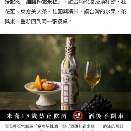
搭配的「
酒釀柿霜米糕
」，融合埔桃酒浸漬柿餅、桂
花蜜、東方美人茶、桂圓與糯米，讓台灣的水果、茶
與米，重新回到同一張餐桌。
國際獲獎常勝軍「金牌埔桃酒」與「酒釀柿霜米糕」，飽滿的蜜餞