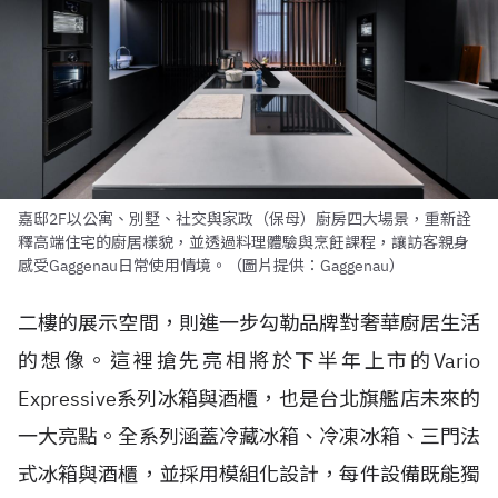
嘉邸2F以公寓、別墅、社交與家政（保母）廚房四大場景，重新詮
釋高端住宅的廚居樣貌，並透過料理體驗與烹飪課程，讓訪客親身
感受Gaggenau日常使用情境。（圖片提供：Gaggenau）
二樓的展示空間，則進一步勾勒品牌對奢華廚居生活
的想像。這裡搶先亮相將於下半年上市的Vario
Expressive系列冰箱與酒櫃，也是台北旗艦店未來的
一大亮點。全系列涵蓋冷藏冰箱、冷凍冰箱、三門法
式冰箱與酒櫃，並採用模組化設計，每件設備既能獨