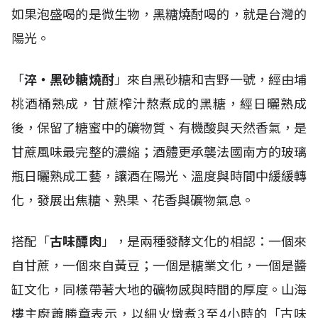
如果泡盛喝的是微生物，黑糖燒酎喝的，就是台灣的
陽光。
「
淬・黑砂糖燒酎
」來自黑砂糖和吉野一號，經由埔
桃酒桶熟成，甘蔗榨汁熬煮成的黑糖，經日曬熟成
後，保留了糖蜜中的礦物質、有機酸與天然香氣，是
甘蔗風味最完整的濃縮；酒體更承襲法國南方的玻璃
瓶日曬熟成工藝，讓酒在陽光、溫度與時間中緩緩轉
化，發展出焦糖、熟果、花香與礦物氣息。
搭配「
古味醰肉
」，是兩種發酵文化的相認：一個來
自甘蔗，一個來自黃豆；一個是糖業文化，一個是醬
缸文化，同樣帶著大地的礦物感與時間的厚度。山海
樓主廚蕭勝章表示，以細火燉煮3至4小時的「古味